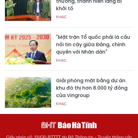
thương, thanh niên làng bị
khởi tố
KHAC
"Mặt trận Tổ quốc phải là cầu
nối tin cậy giữa Đảng, chính
quyền với Nhân dân"
KHAC
Giải phóng mặt bằng dự án
khu đô thị hơn 8.000 tỷ đồng
của Vingroup
KHAC
Giấy phép số: 15/GP-BTTTT do Bộ Thông tin - Truyền thông cấp