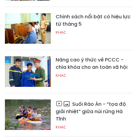
Chính sách nổi bật có hiệu lực
từ tháng 5
KHAC
Nâng cao ý thức về PCCC -
chìa khóa cho an toàn xã hội
KHAC
Suối Rào Àn - “tọa độ
giải nhiệt” giữa núi rừng Hà
Tĩnh
KHAC