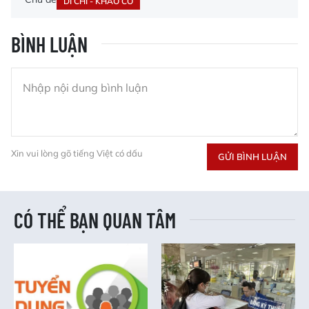
DI CHỈ - KHẢO CỔ
BÌNH LUẬN
Xin vui lòng gõ tiếng Việt có dấu
GỬI BÌNH LUẬN
CÓ THỂ BẠN QUAN TÂM