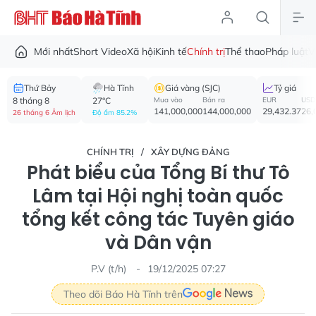
Mới nhất
Short Video
Xã hội
Kinh tế
Chính trị
Thể thao
Pháp luật
V
Thứ Bảy
Hà Tĩnh
Giá vàng (SJC)
Tỷ giá
8 tháng 8
27°C
Mua vào
Bán ra
EUR
USD
141,000,000
144,000,000
29,432.37
26,
26 tháng 6 Âm lịch
Độ ẩm 85.2%
CHÍNH TRỊ
XÂY DỰNG ĐẢNG
Phát biểu của Tổng Bí thư Tô
Lâm tại Hội nghị toàn quốc
tổng kết công tác Tuyên giáo
và Dân vận
P.V (t/h)
19/12/2025 07:27
Theo dõi Báo Hà Tĩnh trên