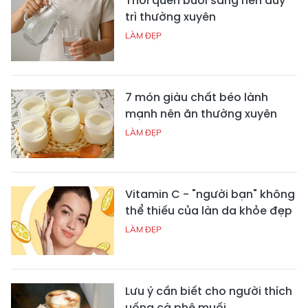
Thói quen buổi sáng nên duy
trì thường xuyên
LÀM ĐẸP
7 món giàu chất béo lành
mạnh nên ăn thường xuyên
LÀM ĐẸP
Vitamin C - "người bạn" không
thể thiếu của làn da khỏe đẹp
LÀM ĐẸP
Lưu ý cần biết cho người thích
uống cà phê muối