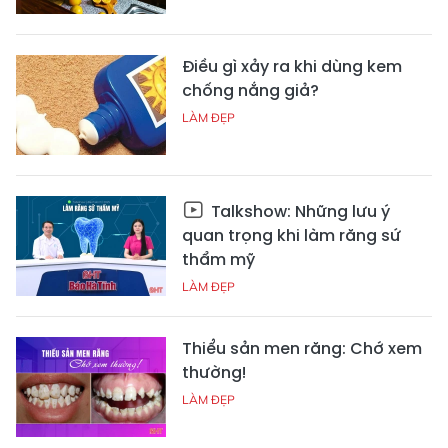
Điều gì xảy ra khi dùng kem
chống nắng giả?
LÀM ĐẸP
Talkshow: Những lưu ý
quan trọng khi làm răng sứ
thẩm mỹ
LÀM ĐẸP
Thiểu sản men răng: Chớ xem
thường!
LÀM ĐẸP