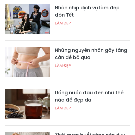
Nhộn nhịp dịch vụ làm đẹp
đón Tết
LÀM ĐẸP
Những nguyên nhân gây tăng
cân dễ bỏ qua
LÀM ĐẸP
Uống nước đậu đen như thế
nào để đẹp da
LÀM ĐẸP