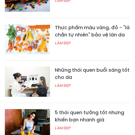
LÀM ĐẸP
Thực phẩm màu vàng, đỏ - "lá
chắn tự nhiên" bảo vệ làn da
LÀM ĐẸP
Những thói quen buổi sáng tốt
cho da
LÀM ĐẸP
5 thói quen tưởng tốt nhưng
khiến bạn nhanh già
LÀM ĐẸP