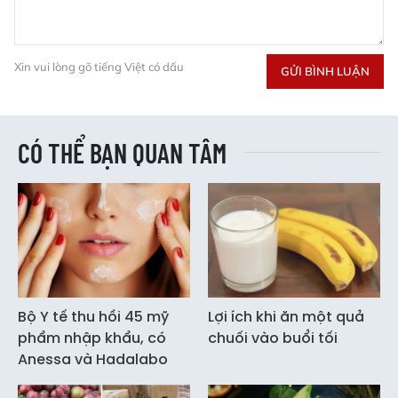
Xin vui lòng gõ tiếng Việt có dấu
GỬI BÌNH LUẬN
CÓ THỂ BẠN QUAN TÂM
Bộ Y tế thu hồi 45 mỹ
Lợi ích khi ăn một quả
phẩm nhập khẩu, có
chuối vào buổi tối
Anessa và Hadalabo