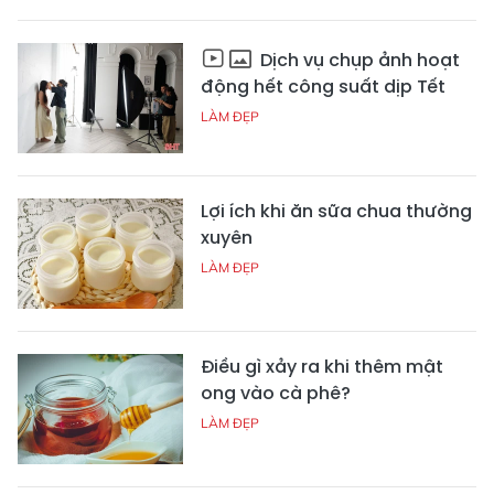
Dịch vụ chụp ảnh hoạt
động hết công suất dịp Tết
LÀM ĐẸP
Lợi ích khi ăn sữa chua thường
xuyên
LÀM ĐẸP
Điều gì xảy ra khi thêm mật
ong vào cà phê?
LÀM ĐẸP