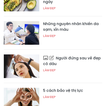
ngày
LÀM ĐẸP
Những nguyên nhân khiến da
sạm, xỉn màu
LÀM ĐẸP
Người đứng sau vẻ đẹp
cô dâu
LÀM ĐẸP
5 cách bảo vệ thị lực
LÀM ĐẸP