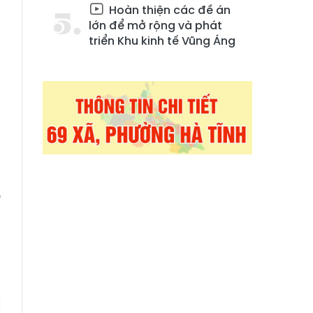
Hoàn thiện các đề án
c
lớn để mở rộng và phát
triển Khu kinh tế Vũng Áng
c
n
m
c
n
a
ó
g
,
;