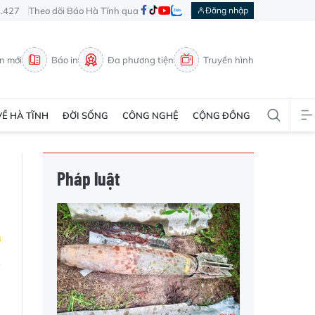
3.427
Theo dõi Báo Hà Tĩnh qua
Đăng nhập
in mới
Báo in
Đa phương tiện
Truyền hình
VỀ HÀ TĨNH
ĐỜI SỐNG
CÔNG NGHỆ
CỘNG ĐỒNG
Pháp luật
h
o