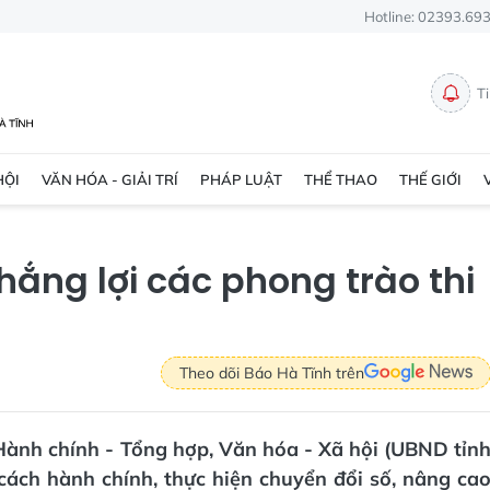
Hotline: 02393.69
T
HỘI
VĂN HÓA - GIẢI TRÍ
PHÁP LUẬT
THỂ THAO
THẾ GIỚI
hắng lợi các phong trào thi
Theo dõi Báo Hà Tĩnh trên
Hành chính - Tổng hợp, Văn hóa - Xã hội (UBND tỉn
cách hành chính, thực hiện chuyển đổi số, nâng ca