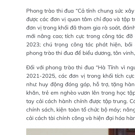
Phong trào thi đua “Cả tỉnh chung sức xây
được các đơn vị quan tâm chỉ đạo và tập t
đơn vị trong khối đã tham gia rà soát, đán
mới nâng cao; tích cực trong công tác đỡ 
2023; chú trọng công tác phát hiện, bồi 
phong trào thi đua để biểu dương, tôn vinh,
Đối với phong trào thi đua “Hà Tĩnh vì ng
2021-2025, các đơn vị trong khối tích c
như: huy động đóng góp, hỗ trợ, tặng hà
khăn, trẻ em nghèo vươn lên trong học tập
tay cải cách hành chính được tập trung. C
chính sách, kiện toàn tổ chức bộ máy; nâng
cải cách tài chính công và hiện đại hóa hà