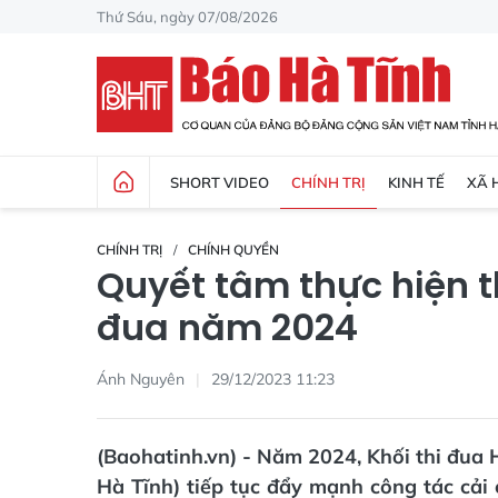
Thứ Sáu, ngày 07/08/2026
SHORT VIDEO
CHÍNH TRỊ
KINH TẾ
XÃ 
CHÍNH TRỊ
CHÍNH QUYỀN
Quyết tâm thực hiện t
đua năm 2024
Ánh Nguyên
29/12/2023 11:23
(Baohatinh.vn) - Năm 2024, Khối thi đua 
Hà Tĩnh) tiếp tục đẩy mạnh công tác cải 