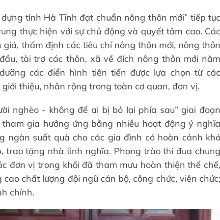
 dựng tỉnh Hà Tĩnh đạt chuẩn nông thôn mới” tiếp tụ
rung thực hiện với sự chủ động và quyết tâm cao. Cá
h giá, thẩm định các tiêu chí nông thôn mới, nông thô
đầu, tài trợ các thôn, xã về đích nông thôn mới nă
dưỡng các điển hình tiên tiến được lựa chọn từ cá
 giới thiệu, nhân rộng trong toàn cơ quan, đơn vị.
ười nghèo - không để ai bị bỏ lại phía sau” giai đoạ
ực tham gia hưởng ứng bằng nhiều hoạt động ý nghĩ
ng ngàn suất quà cho các gia đình có hoàn cảnh kh
, trao tặng nhà tình nghĩa. Phong trào thi đua chun
ác đơn vị trong khối đã tham mưu hoàn thiện thể chế
 cao chất lượng đội ngũ cán bộ, công chức, viên chức
nh chính.