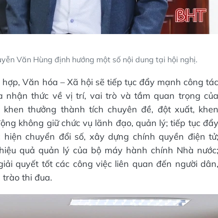
yễn Văn Hùng định hướng một số nội dung tại hội nghị.
hợp, Văn hóa – Xã hội sẽ tiếp tục đẩy mạnh công tá
 nhận thức về vị trí, vai trò và tầm quan trọng củ
g khen thưởng thành tích chuyên đề, đột xuất, khe
ộng không giữ chức vụ lãnh đạo, quản lý; tiếp tục đẩ
 hiện chuyển đổi số, xây dựng chính quyền điện tử
 hiệu quả quản lý của bộ máy hành chính Nhà nước
giải quyết tốt các công việc liên quan đến người dân
trào thi đua.