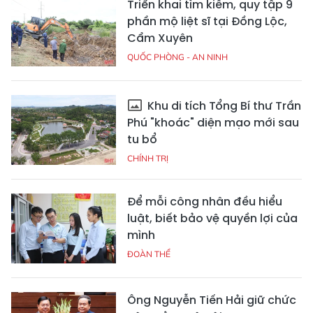
Triển khai tìm kiếm, quy tập 9
phần mộ liệt sĩ tại Đồng Lộc,
Cẩm Xuyên
QUỐC PHÒNG - AN NINH
Khu di tích Tổng Bí thư Trần
Phú "khoác" diện mạo mới sau
tu bổ
CHÍNH TRỊ
Để mỗi công nhân đều hiểu
luật, biết bảo vệ quyền lợi của
mình
ĐOÀN THỂ
Ông Nguyễn Tiến Hải giữ chức