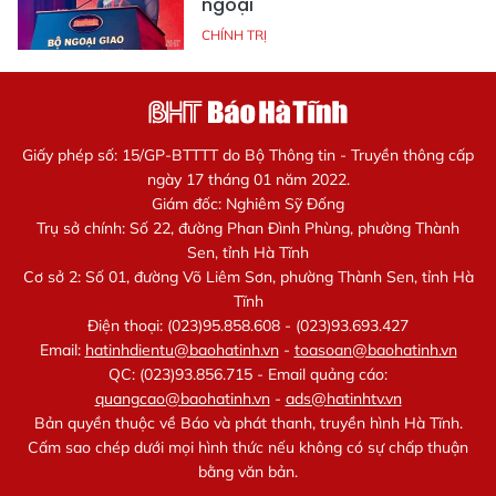
ngoại
CHÍNH TRỊ
Giấy phép số: 15/GP-BTTTT do Bộ Thông tin - Truyền thông cấp
ngày 17 tháng 01 năm 2022.
Giám đốc: Nghiêm Sỹ Đống
Trụ sở chính: Số 22, đường Phan Đình Phùng, phường Thành
Sen, tỉnh Hà Tĩnh
Cơ sở 2: Số 01, đường Võ Liêm Sơn, phường Thành Sen, tỉnh Hà
Tĩnh
Điện thoại: (023)95.858.608 - (023)93.693.427
Email:
hatinhdientu@baohatinh.vn
-
toasoan@baohatinh.vn
QC: (023)93.856.715 - Email quảng cáo:
quangcao@baohatinh.vn
-
ads@hatinhtv.vn
Bản quyền thuộc về Báo và phát thanh, truyền hình Hà Tĩnh.
Cấm sao chép dưới mọi hình thức nếu không có sự chấp thuận
bằng văn bản.