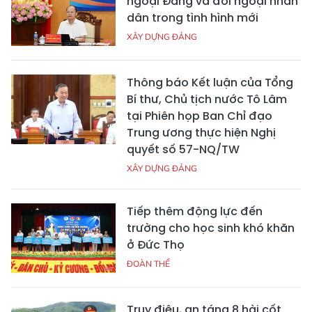
ngoại Đảng và đối ngoại nhân
dân trong tình hình mới
XÂY DỰNG ĐẢNG
Thông báo Kết luận của Tổng
Bí thư, Chủ tịch nước Tô Lâm
tại Phiên họp Ban Chỉ đạo
Trung ương thực hiện Nghị
quyết số 57-NQ/TW
XÂY DỰNG ĐẢNG
Tiếp thêm động lực đến
trường cho học sinh khó khăn
ở Đức Thọ
ĐOÀN THỂ
Truy điệu, an táng 8 hài cốt