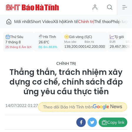
Mới nhất
Short Video
Xã hội
Kinh tế
Chính trị
Thể thao
Pháp luật
V
Thứ Sáu
Hà Tĩnh
Giá vàng (SJC)
Tỷ giá
7 tháng 8
26.6°C
Mua vào
Bán ra
EUR
USD
139,200,000
142,200,000
29,457.39
26,
25 tháng 6 Âm lịch
Độ ẩm 88.8%
CHÍNH TRỊ
Thẳng thắn, trách nhiệm xây
dựng cơ chế, chính sách đáp
ứng yêu cầu thực tiễn
14/07/2022 01:27
Theo dõi Báo Hà Tĩnh trên
Copy link