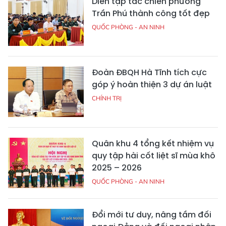
Diễn tập tác chiến phường
Trần Phú thành công tốt đẹp
QUỐC PHÒNG - AN NINH
Đoàn ĐBQH Hà Tĩnh tích cực
góp ý hoàn thiện 3 dự án luật
CHÍNH TRỊ
Quân khu 4 tổng kết nhiệm vụ
quy tập hài cốt liệt sĩ mùa khô
2025 – 2026
QUỐC PHÒNG - AN NINH
Đổi mới tư duy, nâng tầm đối