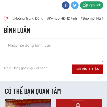
Copy link
#Hoàng Trung Dũng
#Kỳ họp HĐND tỉnh
#Báo mới Hà Tĩn
BÌNH LUẬN
Xin vui lòng gõ tiếng Việt có dấu
GỬI BÌNH LUẬN
CÓ THỂ BẠN QUAN TÂM