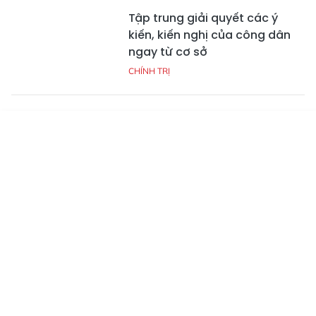
Tập trung giải quyết các ý
kiến, kiến nghị của công dân
ngay từ cơ sở
CHÍNH TRỊ
TP Hà Tĩnh tập trung giải quyết
các kiến nghị của công dân
Tin mới
Emagazine
Truyền hình
Podcast
liên quan đất đai
CHÍNH QUYỀN
Tập trung giải quyết kiến nghị
của công dân ngay từ cơ sở
CHÍNH QUYỀN