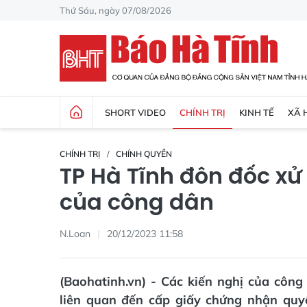
Thứ Sáu, ngày 07/08/2026
SHORT VIDEO
CHÍNH TRỊ
KINH TẾ
XÃ 
CHÍNH TRỊ
CHÍNH QUYỀN
TP Hà Tĩnh đôn đốc xử 
của công dân
N.Loan
20/12/2023 11:58
(Baohatinh.vn) - Các kiến nghị của côn
liên quan đến cấp giấy chứng nhận quy