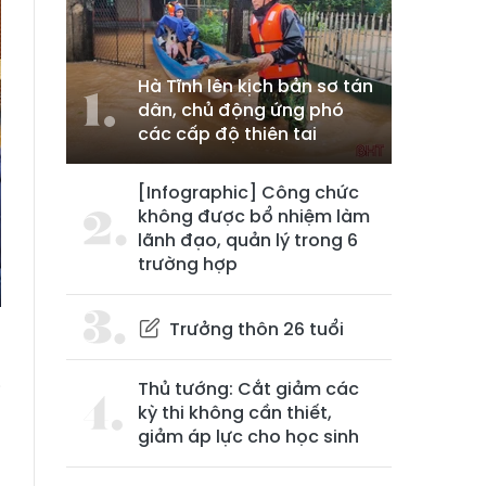
Hà Tĩnh lên kịch bản sơ tán
dân, chủ động ứng phó
các cấp độ thiên tai
[Infographic] Công chức
không được bổ nhiệm làm
lãnh đạo, quản lý trong 6
trường hợp
Trưởng thôn 26 tuổi
Thủ tướng: Cắt giảm các
i
kỳ thi không cần thiết,
ụ
giảm áp lực cho học sinh