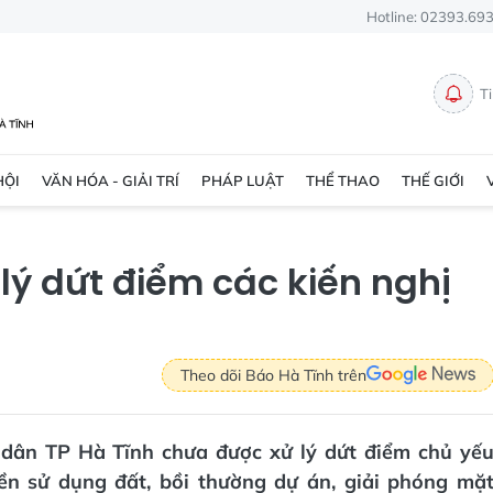
Hotline: 02393.69
T
HỘI
VĂN HÓA - GIẢI TRÍ
PHÁP LUẬT
THỂ THAO
THẾ GIỚI
lý dứt điểm các kiến nghị
Theo dõi Báo Hà Tĩnh trên
g dân TP Hà Tĩnh chưa được xử lý dứt điểm chủ yế
ền sử dụng đất, bồi thường dự án, giải phóng mặ