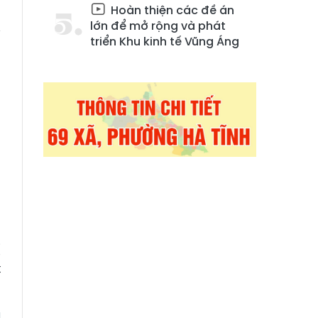
Hoàn thiện các đề án
u
lớn để mở rộng và phát
y
triển Khu kinh tế Vũng Áng
ã
n
g
n
ị
t