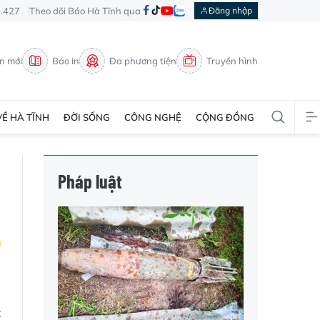
3.427
Theo dõi Báo Hà Tĩnh qua
Đăng nhập
in mới
Báo in
Đa phương tiện
Truyền hình
VỀ HÀ TĨNH
ĐỜI SỐNG
CÔNG NGHỆ
CỘNG ĐỒNG
Pháp luật
u
t