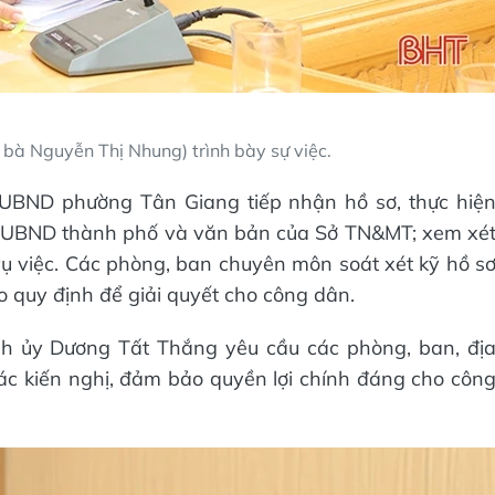
 bà Nguyễn Thị Nhung) trình bày sự việc.
 UBND phường Tân Giang tiếp nhận hồ sơ, thực hiệ
ủa UBND thành phố và văn bản của Sở TN&MT; xem xé
vụ việc. Các phòng, ban chuyên môn soát xét kỹ hồ s
o quy định để giải quyết cho công dân.
ành ủy Dương Tất Thắng yêu cầu các phòng, ban, đị
các kiến nghị, đảm bảo quyền lợi chính đáng cho côn