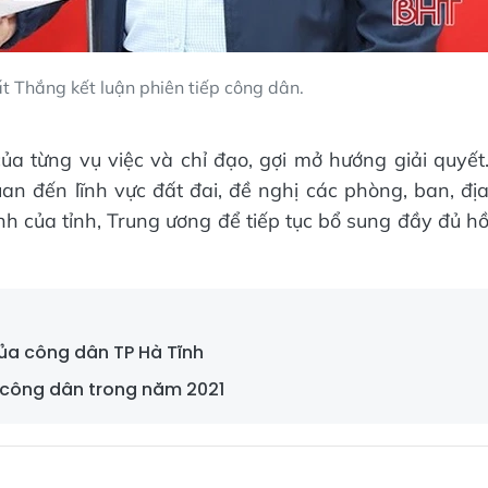
t Thắng kết luận phiên tiếp công dân.
a từng vụ việc và chỉ đạo, gợi mở hướng giải quyết
uan đến lĩnh vực đất đai, đề nghị các phòng, ban, đị
h của tỉnh, Trung ương để tiếp tục bổ sung đầy đủ h
của công dân TP Hà Tĩnh
a công dân trong năm 2021