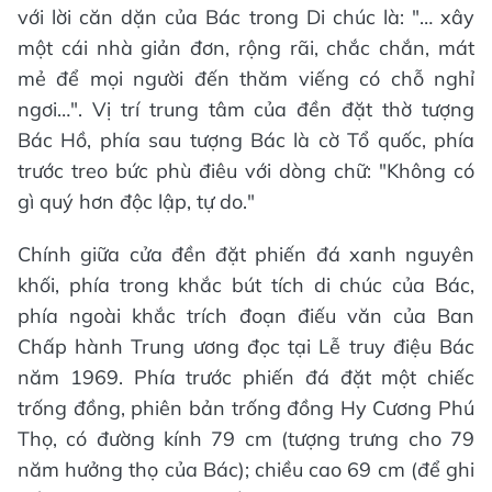
với lời căn dặn của Bác trong Di chúc là: "… xây
một cái nhà giản đơn, rộng rãi, chắc chắn, mát
mẻ để mọi người đến thăm viếng có chỗ nghỉ
ngơi…". Vị trí trung tâm của đền đặt thờ tượng
Bác Hồ, phía sau tượng Bác là cờ Tổ quốc, phía
trước treo bức phù điêu với dòng chữ: "Không có
gì quý hơn độc lập, tự do."
Chính giữa cửa đền đặt phiến đá xanh nguyên
khối, phía trong khắc bút tích di chúc của Bác,
phía ngoài khắc trích đoạn điếu văn của Ban
Chấp hành Trung ương đọc tại Lễ truy điệu Bác
năm 1969. Phía trước phiến đá đặt một chiếc
trống đồng, phiên bản trống đồng Hy Cương Phú
Thọ, có đường kính 79 cm (tượng trưng cho 79
năm hưởng thọ của Bác); chiều cao 69 cm (để ghi