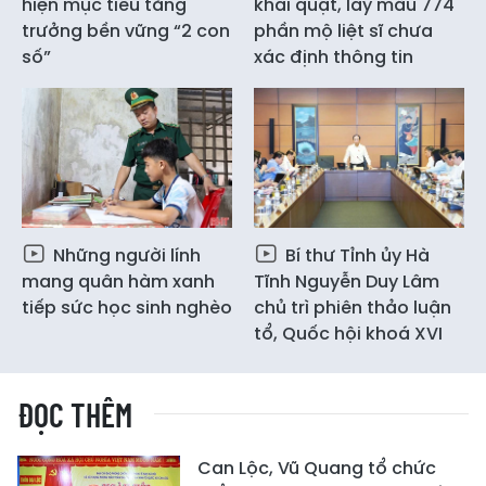
hiện mục tiêu tăng
khai quật, lấy mẫu 774
trưởng bền vững “2 con
phần mộ liệt sĩ chưa
số”
xác định thông tin
Những người lính
Bí thư Tỉnh ủy Hà
mang quân hàm xanh
Tĩnh Nguyễn Duy Lâm
tiếp sức học sinh nghèo
chủ trì phiên thảo luận
tổ, Quốc hội khoá XVI
ĐỌC THÊM
Can Lộc, Vũ Quang tổ chức