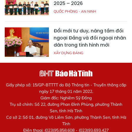
2025 – 2026
QUỐC PHÒNG - AN NINH
Đổi mới tư duy, nâng tầm đối
ngoại Đảng và đối ngoại nhân
dân trong tình hình mới
XÂY DỰNG ĐẢNG
Giấy phép số: 15/GP-BTTTT do Bộ Thông tin - Truyền thông cấp
ngày 17 tháng 01 năm 2022.
Giám đốc: Nghiêm Sỹ Đống
Trụ sở chính: Số 22, đường Phan Đình Phùng, phường Thành
Sen, tỉnh Hà Tĩnh
Cơ sở 2: Số 01, đường Võ Liêm Sơn, phường Thành Sen, tỉnh Hà
Tĩnh
Điện thoại: (023)95.858.608 - (023)93.693.427