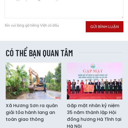
Xin vui lòng gõ tiếng Việt có dấu
GỬI BÌNH LUẬN
CÓ THỂ BẠN QUAN TÂM
Xã Hương Sơn ra quân
Gặp mặt nhân kỷ niệm
giải tỏa hành lang an
35 năm thành lập Hội
toàn giao thông
đồng hương Hà Tĩnh tại
Hà Nội