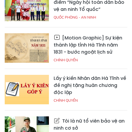
điểm “Ngày hội toàn dân bảo
vệ an ninh Tổ quốc”
QUỐC PHÒNG - AN NINH
[Motion Graphic] Sự kiện
thành lập tỉnh Hà Tĩnh năm
1831 - bước ngoặt lịch sử
CHÍNH QUYỀN
Lấy ý kiến Nhân dân Hà Tĩnh về
đề nghị tặng huân chương
độc lập
CHÍNH QUYỀN
Tôi là nữ tổ viên bảo vệ an
ninh cơ sở