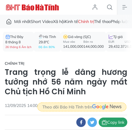
Mới nhất
Short Video
Xã hội
Kinh tế
Chính trị
Thể thao
Pháp luật
V
Thứ Bảy
Hà Tĩnh
Giá vàng (SJC)
Tỷ giá
8 tháng 8
29.8°C
Mua vào
Bán ra
EUR
USD
141,000,000
144,000,000
29,432.37
26,
26 tháng 6 Âm lịch
Độ ẩm 80%
CHÍNH TRỊ
Trang trọng lễ dâng hương
tưởng nhớ 56 năm ngày mất
Chủ tịch Hồ Chí Minh
12/09/2025 14:00
Theo dõi Báo Hà Tĩnh trên
Copy link