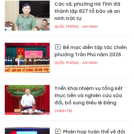
Các xã, phường Hà Tĩnh đã
thành lập 827 tổ bảo vệ an
ninh trật tự
QUỐC PHÒNG - AN NINH
Bế mạc diễn tập tác chiến
phường Trần Phú năm 2026
QUỐC PHÒNG - AN NINH
Triển khai nhiệm vụ tổng kết
thực tiễn và nghiên cứu sửa
đổi, bổ sung Điều lệ Đảng
CHÍNH TRỊ
Phiên họp toàn thể về đối