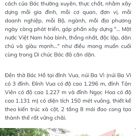
cách của Bác thường xuyên, thực chất, nhằm xây
dựng mỗi gia đình, mỗi cơ quan, đơn vị, mỗi
doanh nghiệp, mỗi Bộ, ngành, mỗi địa phương
ngày càng phát triển, góp phần xây dựng "… Một
nước Việt Nam hòa bình, thống nhất, độc lập, dân
chủ và giàu mạnh…" như điều mong muốn cuối
cùng trong Di chúc Bác đã căn dặn.
Đền thờ Bác Hồ tại đỉnh Vua, núi Ba Vì (núi Ba Vì
có 3 đỉnh. Đỉnh Vua có độ cao 1.296 m, đỉnh Tản
Viên có độ cao 1.227 m và đỉnh Ngọc Hoa có độ
cao 1.131 m) có diện tích 150 mét vuông, thiết kế
theo kiến trúc xà cột, 2 tầng 8 mái đao cong tạo
thành thế rất vững chãi.