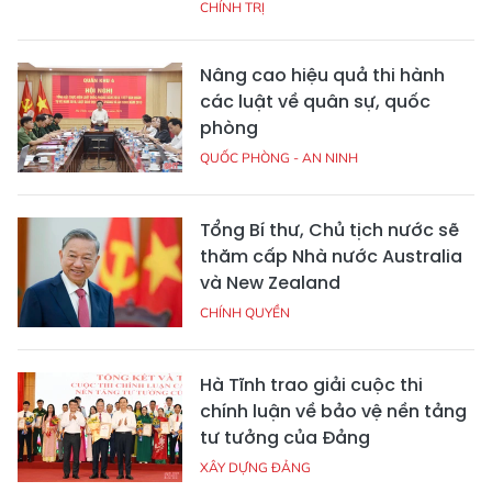
CHÍNH TRỊ
Nâng cao hiệu quả thi hành
các luật về quân sự, quốc
phòng
QUỐC PHÒNG - AN NINH
Tổng Bí thư, Chủ tịch nước sẽ
thăm cấp Nhà nước Australia
và New Zealand
CHÍNH QUYỀN
Hà Tĩnh trao giải cuộc thi
chính luận về bảo vệ nền tảng
tư tưởng của Đảng
XÂY DỰNG ĐẢNG