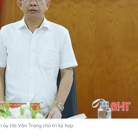
 ủy Hà Văn Trọng chủ trì kỳ họp.