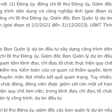
với: (1) Đảng ủy, đồng chí Bí thư Đảng ủy, Giám đố
g trình dân dụng và công nghiệp tỉnh
(giai đoạn t
đồng chí Bí thư Đảng ủy, Giám đốc Ban Quản lý dự á
nh
(giai đoạn từ 1/1/2021 đến 31/12/2023),
UBKT Tỉn
ốc Ban Quản lý dự án đầu tư xây dựng công trình dâ
chí Bí thư Đảng ủy, Giám đốc Ban Quản lý dự án đầ
quan tâm lãnh đạo, chỉ đạo, tổ chức thực hiện quy ch
, kiểm tra, kiểm toán của cơ quan có thẩm quyền; lãn
chuyên môn đạt nhiều kết quả quan trọng. Tuy nhiên
 chức đảng, đảng viên được giám sát còn một số hạ
ện quy chế làm việc; trong lãnh đạo, chỉ đạo, tổ chứ
n lý công trình, dự án đầu tư.
í bí thư đảng ủy, giám đốc các ban quản lý dự án nê