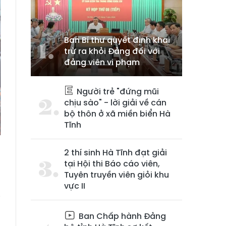
Ban Bí thư quyết định khai
trừ ra khỏi Đảng đối với
đảng viên vi phạm
Người trẻ "đứng mũi
chịu sào" - lời giải về cán
bộ thôn ở xã miền biển Hà
Tĩnh
2 thí sinh Hà Tĩnh đạt giải
tại Hội thi Báo cáo viên,
Tuyên truyền viên giỏi khu
vực II
i
n
Ban Chấp hành Đảng