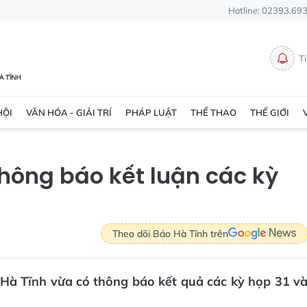
Hotline: 02393.69
T
HỘI
VĂN HÓA - GIẢI TRÍ
PHÁP LUẬT
THỂ THAO
THẾ GIỚI
thông báo kết luận các kỳ
Theo dõi Báo Hà Tĩnh trên
 Hà Tĩnh vừa có thông báo kết quả các kỳ họp 31 v