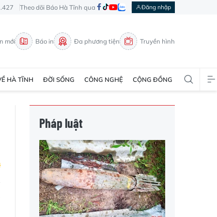
3.427
Theo dõi Báo Hà Tĩnh qua
Đăng nhập
in mới
Báo in
Đa phương tiện
Truyền hình
VỀ HÀ TĨNH
ĐỜI SỐNG
CÔNG NGHỆ
CỘNG ĐỒNG
Pháp luật
à