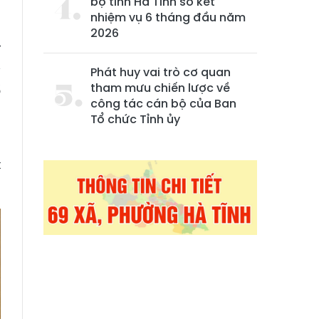
bộ tỉnh Hà Tĩnh sơ kết
nhiệm vụ 6 tháng đầu năm
2026
ỉ
y
Phát huy vai trò cơ quan
tham mưu chiến lược về
ổ
công tác cán bộ của Ban
Tổ chức Tỉnh ủy
m
t