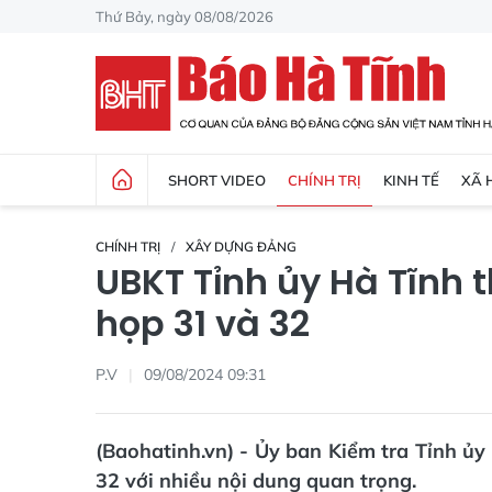
Thứ Bảy, ngày 08/08/2026
SHORT VIDEO
CHÍNH TRỊ
KINH TẾ
XÃ 
CHÍNH TRỊ
XÂY DỰNG ĐẢNG
UBKT Tỉnh ủy Hà Tĩnh 
họp 31 và 32
P.V
09/08/2024 09:31
(Baohatinh.vn) - Ủy ban Kiểm tra Tỉnh ủy
32 với nhiều nội dung quan trọng.