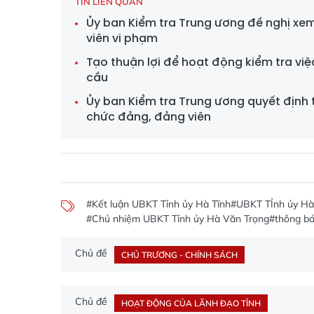
TIN LIÊN QUAN
Ủy ban Kiểm tra Trung ương đề nghị xem
viên vi phạm
Tạo thuận lợi để hoạt động kiểm tra v
cầu
Ủy ban Kiểm tra Trung ương quyết định th
chức đảng, đảng viên
#Kết luận UBKT Tỉnh ủy Hà Tĩnh
#UBKT TỈnh ủy Hà
#Chủ nhiệm UBKT Tỉnh ủy Hà Văn Trọng
#thông bá
Chủ đề
CHỦ TRƯƠNG - CHÍNH SÁCH
Chủ đề
HOẠT ĐỘNG CỦA LÃNH ĐẠO TỈNH