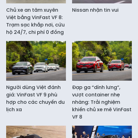
Chủ xe an tâm xuyên
Nissan nhận tin vui
Việt bằng VinFast VF 8:
Trạm sạc khắp nơi, cứu
hộ 24/7, chi phí 0 đồng
Người dùng Việt đánh
Đạp ga “dính lưng”,
giá: VinFast VF 9 phù
vượt container nhẹ
hợp cho các chuyến du
nhàng: Trải nghiệm
lịch xa
khiến chủ xe mê VinFast
VF 8