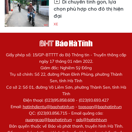
Di chuyển tinh gọn, lựa
chọn phù hợp cho đô thị hiện
đại
XE
Giấy phép số: 15/GP-BTTTT do Bộ Thông tin - Truyền thông cấp
ngày 17 tháng 01 năm 2022.
Giám đốc: Nghiêm Sỹ Đống
Trụ sở chính: Số 22, đường Phan Đình Phùng, phường Thành
Sen, tỉnh Hà Tĩnh
Cơ sở 2: Số 01, đường Võ Liêm Sơn, phường Thành Sen, tỉnh Hà
Tĩnh
Điện thoại: (023)95.858.608 - (023)93.693.427
Email:
hatinhdientu@baohatinh.vn
-
toasoan@baohatinh.vn
QC: (023)93.856.715 - Email quảng cáo:
quangcao@baohatinh.vn
-
ads@hatinhtv.vn
Bản quyền thuộc về Báo và phát thanh, truyền hình Hà Tĩnh.