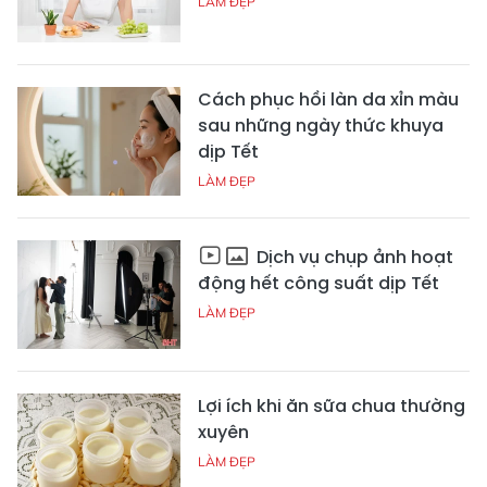
LÀM ĐẸP
Cách phục hồi làn da xỉn màu
sau những ngày thức khuya
dịp Tết
LÀM ĐẸP
Dịch vụ chụp ảnh hoạt
động hết công suất dịp Tết
LÀM ĐẸP
Lợi ích khi ăn sữa chua thường
xuyên
LÀM ĐẸP