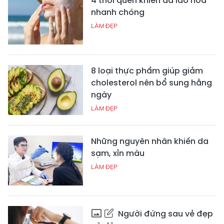
4 thói quen khiến da lão hóa
nhanh chóng
LÀM ĐẸP
8 loại thực phẩm giúp giảm
cholesterol nên bổ sung hằng
ngày
LÀM ĐẸP
Những nguyên nhân khiến da
sạm, xỉn màu
LÀM ĐẸP
Người đứng sau vẻ đẹp