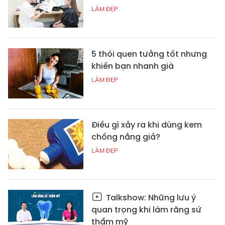
LÀM ĐẸP
5 thói quen tưởng tốt nhưng
khiến bạn nhanh già
LÀM ĐẸP
Điều gì xảy ra khi dùng kem
chống nắng giả?
LÀM ĐẸP
Talkshow: Những lưu ý
quan trọng khi làm răng sứ
thẩm mỹ