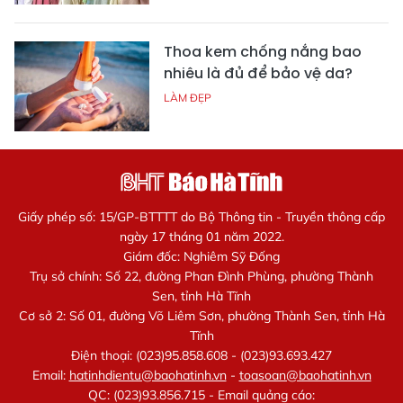
Thoa kem chống nắng bao
nhiêu là đủ để bảo vệ da?
LÀM ĐẸP
Giấy phép số: 15/GP-BTTTT do Bộ Thông tin - Truyền thông cấp
ngày 17 tháng 01 năm 2022.
Giám đốc: Nghiêm Sỹ Đống
Trụ sở chính: Số 22, đường Phan Đình Phùng, phường Thành
Sen, tỉnh Hà Tĩnh
Cơ sở 2: Số 01, đường Võ Liêm Sơn, phường Thành Sen, tỉnh Hà
Tĩnh
Điện thoại: (023)95.858.608 - (023)93.693.427
Email:
hatinhdientu@baohatinh.vn
-
toasoan@baohatinh.vn
QC: (023)93.856.715 - Email quảng cáo: