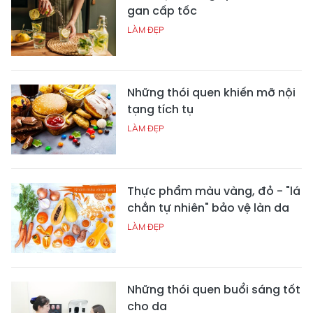
gan cấp tốc
LÀM ĐẸP
Những thói quen khiến mỡ nội
tạng tích tụ
LÀM ĐẸP
Thực phẩm màu vàng, đỏ - "lá
chắn tự nhiên" bảo vệ làn da
LÀM ĐẸP
Những thói quen buổi sáng tốt
cho da