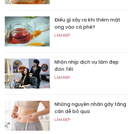
Điều gì xảy ra khi thêm mật
ong vào cà phê?
LÀM ĐẸP
Nhộn nhịp dịch vụ làm đẹp
đón Tết
LÀM ĐẸP
Những nguyên nhân gây tăng
cân dễ bỏ qua
LÀM ĐẸP