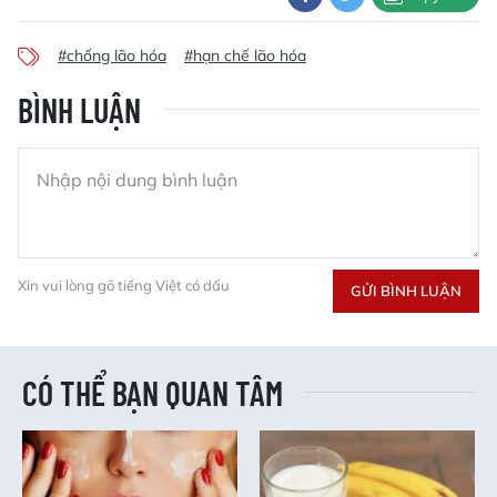
#chống lão hóa
#hạn chế lão hóa
BÌNH LUẬN
Xin vui lòng gõ tiếng Việt có dấu
GỬI BÌNH LUẬN
CÓ THỂ BẠN QUAN TÂM