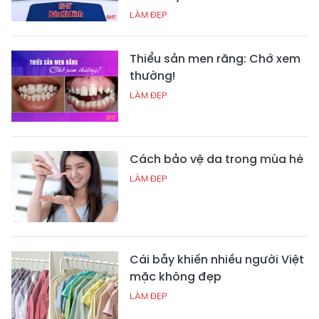
LÀM ĐẸP
Thiểu sản men răng: Chớ xem
thường!
LÀM ĐẸP
Cách bảo vệ da trong mùa hè
LÀM ĐẸP
Cái bẫy khiến nhiều người Việt
mặc không đẹp
LÀM ĐẸP