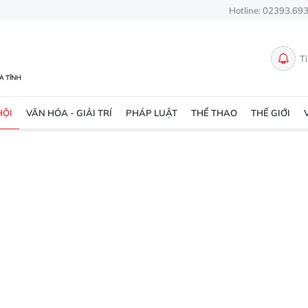
Hotline: 02393.69
T
HỘI
VĂN HÓA - GIẢI TRÍ
PHÁP LUẬT
THỂ THAO
THẾ GIỚI