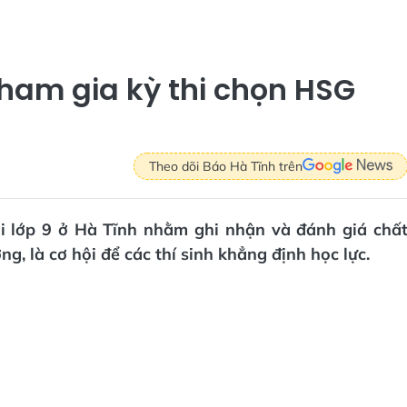
 tham gia kỳ thi chọn HSG
Theo dõi Báo Hà Tĩnh trên
iỏi lớp 9 ở Hà Tĩnh nhằm ghi nhận và đánh giá chấ
g, là cơ hội để các thí sinh khẳng định học lực.