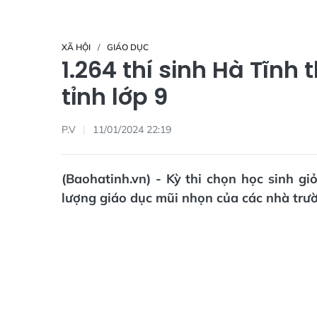
XÃ HỘI
GIÁO DỤC
1.264 thí sinh Hà Tĩnh
tỉnh lớp 9
P.V
11/01/2024 22:19
(Baohatinh.vn) - Kỳ thi chọn học sinh g
lượng giáo dục mũi nhọn của các nhà trườn