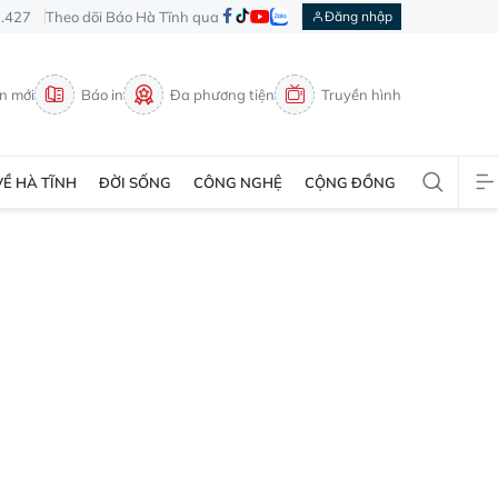
3.427
Theo dõi Báo Hà Tĩnh qua
Đăng nhập
in mới
Báo in
Đa phương tiện
Truyền hình
VỀ HÀ TĨNH
ĐỜI SỐNG
CÔNG NGHỆ
CỘNG ĐỒNG