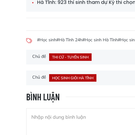
Hà Tĩnh: 923 thí sinh tham dự Kỳ thi chọn 
#Học sinh
#Hà Tĩnh 24h
#Học sinh Hà Tĩnh
#Học sin
Chủ đề
THI CỬ - TUYỂN SINH
Chủ đề
HỌC SINH GIỎI HÀ TĨNH
BÌNH LUẬN