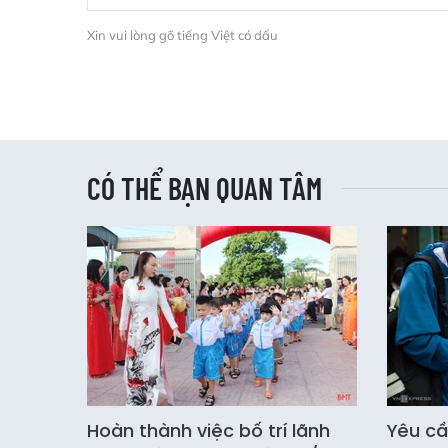
Xin vui lòng gõ tiếng Việt có dấu
CÓ THỂ BẠN QUAN TÂM
Hoàn thành việc bố trí lãnh
Yêu cầ