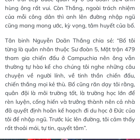
hùng ông rất vui. Còn Thắng, ngoài trách nhiệm
của mỗi công dân thì anh lên đường nhập ngũ
cũng mang mong ước, kỳ vọng, tâm huyết của bố.
Tân binh Nguyễn Doãn Thắng chia sẻ: “Bố tôi
từng là quân nhân thuộc Sư đoàn 5, Mặt trận 479
tham gia chiến đấu ở Campuchia nên ông vẫn
thường tự hào kể cho chúng tôi nghe những câu
chuyện về người lính, về tinh thần chiến đấu,
chiến thắng mọi kẻ thù. Bố cũng răn dạy tôi rằng,
quân đội là môi trường tốt, là trường học lớn để
rèn luyện, cống hiến và trưởng thành nên cả nhà
đã quyết định hoãn kế hoạch đi du học ở Đức của
tôi để nhập ngũ. Trước lúc lên đường, tôi cảm thấy
rất thoải mái, tự tin, quyết tâm”.