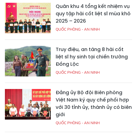
Quân khu 4 tổng kết nhiệm vụ
quy tập hài cốt liệt sĩ mùa khô
2025 – 2026
QUỐC PHÒNG - AN NINH
Truy điệu, an táng 8 hài cốt
liệt sĩ hy sinh tại chiến trường
Đồng Lộc
QUỐC PHÒNG - AN NINH
Đảng ủy Bộ đội Biên phòng
Việt Nam ký quy chế phối hợp
với 30 tỉnh ủy, thành ủy có biên
giới
QUỐC PHÒNG - AN NINH