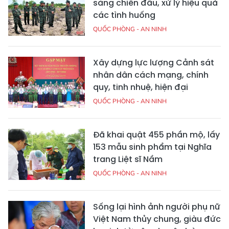
sàng chiến đấu, xử lý hiệu quả
các tình huống
QUỐC PHÒNG - AN NINH
Xây dựng lực lượng Cảnh sát
nhân dân cách mạng, chính
quy, tinh nhuệ, hiện đại
QUỐC PHÒNG - AN NINH
Đã khai quật 455 phần mộ, lấy
153 mẫu sinh phẩm tại Nghĩa
trang Liệt sĩ Nầm
QUỐC PHÒNG - AN NINH
Sống lại hình ảnh người phụ nữ
Việt Nam thủy chung, giàu đức