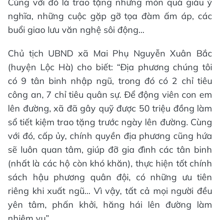
Cùng với đó là trao tặng những món quà giàu ý
nghĩa, những cuộc gặp gỡ tọa đàm ấm áp, các
buổi giao lưu văn nghệ sôi động...
Chủ tịch UBND xã Mai Phụ Nguyễn Xuân Bắc
(huyện Lộc Hà) cho biết: “Địa phương chúng tôi
có 9 tân binh nhập ngũ, trong đó có 2 chỉ tiêu
công an, 7 chỉ tiêu quân sự. Để động viên con em
lên đường, xã đã gây quỹ được 50 triệu đồng làm
sổ tiết kiệm trao tặng trước ngày lên đường. Cùng
với đó, cấp ủy, chính quyền địa phương cũng hứa
sẽ luôn quan tâm, giúp đỡ gia đình các tân binh
(nhất là các hộ còn khó khăn), thực hiện tốt chính
sách hậu phương quân đội, có những ưu tiên
riêng khi xuất ngũ... Vì vậy, tất cả mọi người đều
yên tâm, phấn khởi, hăng hái lên đường làm
nhiệm vụ”.