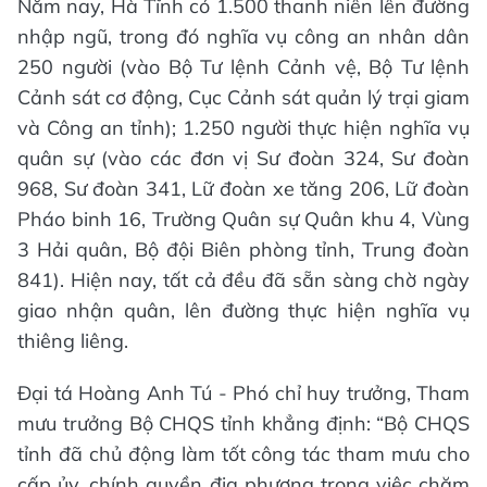
Năm nay, Hà Tĩnh có 1.500 thanh niên lên đường
nhập ngũ, trong đó nghĩa vụ công an nhân dân
250 người (vào Bộ Tư lệnh Cảnh vệ, Bộ Tư lệnh
Cảnh sát cơ động, Cục Cảnh sát quản lý trại giam
và Công an tỉnh); 1.250 người thực hiện nghĩa vụ
quân sự (vào các đơn vị Sư đoàn 324, Sư đoàn
968, Sư đoàn 341, Lữ đoàn xe tăng 206, Lữ đoàn
Pháo binh 16, Trường Quân sự Quân khu 4, Vùng
3 Hải quân, Bộ đội Biên phòng tỉnh, Trung đoàn
841). Hiện nay, tất cả đều đã sẵn sàng chờ ngày
giao nhận quân, lên đường thực hiện nghĩa vụ
thiêng liêng.
Đại tá Hoàng Anh Tú - Phó chỉ huy trưởng, Tham
mưu trưởng Bộ CHQS tỉnh khẳng định: “Bộ CHQS
tỉnh đã chủ động làm tốt công tác tham mưu cho
cấp ủy, chính quyền địa phương trong việc chăm