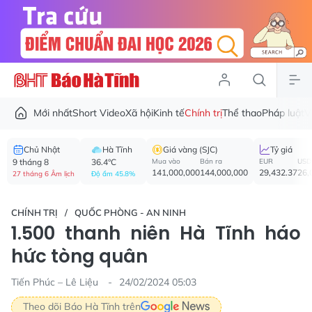
Mới nhất
Short Video
Xã hội
Kinh tế
Chính trị
Thể thao
Pháp luật
V
Chủ Nhật
Hà Tĩnh
Giá vàng (SJC)
Tỷ giá
9 tháng 8
36.4°C
Mua vào
Bán ra
EUR
USD
141,000,000
144,000,000
29,432.37
26,
27 tháng 6 Âm lịch
Độ ẩm 45.8%
CHÍNH TRỊ
QUỐC PHÒNG - AN NINH
1.500 thanh niên Hà Tĩnh háo
hức tòng quân
Tiến Phúc – Lê Liệu
24/02/2024 05:03
Theo dõi Báo Hà Tĩnh trên