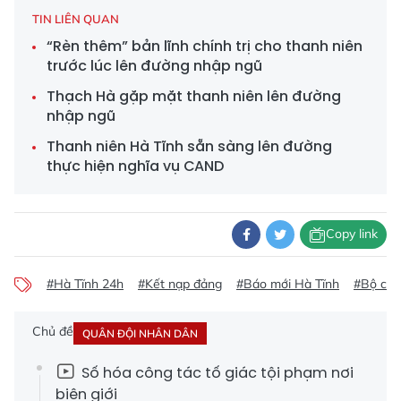
TIN LIÊN QUAN
“Rèn thêm” bản lĩnh chính trị cho thanh niên
trước lúc lên đường nhập ngũ
Thạch Hà gặp mặt thanh niên lên đường
nhập ngũ
Thanh niên Hà Tĩnh sẵn sàng lên đường
thực hiện nghĩa vụ CAND
Copy link
#Hà Tĩnh 24h
#Kết nạp đảng
#Báo mới Hà Tĩnh
#Bộ chỉ
Chủ đề
QUÂN ĐỘI NHÂN DÂN
Số hóa công tác tố giác tội phạm nơi
biên giới