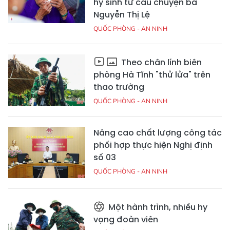
hy sinh từ câu chuyện bà
Nguyễn Thị Lệ
QUỐC PHÒNG - AN NINH
Theo chân lính biên
phòng Hà Tĩnh "thử lửa" trên
thao trường
QUỐC PHÒNG - AN NINH
Nâng cao chất lượng công tác
phối hợp thực hiện Nghị định
số 03
QUỐC PHÒNG - AN NINH
Một hành trình, nhiều hy
vọng đoàn viên