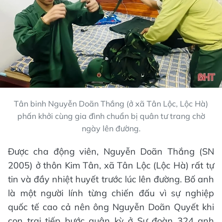
Tân binh Nguyễn Doãn Thắng (ở xã Tân Lộc, Lộc Hà)
phấn khởi cùng gia đình chuẩn bị quân tư trang chờ
ngày lên đường.
Được cha động viên, Nguyễn Doãn Thắng (SN
2005) ở thôn Kim Tân, xã Tân Lộc (Lộc Hà) rất tự
tin và đầy nhiệt huyết trước lúc lên đường. Bố anh
là một người lính từng chiến đấu vì sự nghiệp
quốc tế cao cả nên ông Nguyễn Doãn Quyết khi
con trai tiếp bước quân kỳ ở Sư đoàn 324 anh