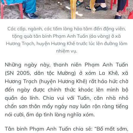
Các cấp, ngành, các tấm lòng hảo tâm đến động viên,
tặng quà tân binh Phạm Anh Tuấn (áo vàng) ở xã
Hương Trạch, huyện Hương Khê trước lúc lên đường làm
nhiệm vụ.
Những ngày này, thanh niên Phạm Anh Tuấn
(SN 2005, dân tộc Mường) ở xóm La Khê, xã
Hương Trạch (huyện Hương Khê) rất háo hức chờ
đến ngày được chính thức khoác lên mình bộ
quần áo lính. Chia vui với Tuấn, căn nhà nhỏ
chốn sơn thôn mấy ngày nay luôn rộn ràng tiếng
nói cười, ấm áp tình làng nghĩa xóm.
Tân binh Phạm Anh Tuấn chia sẻ: “Bố mất sớm,