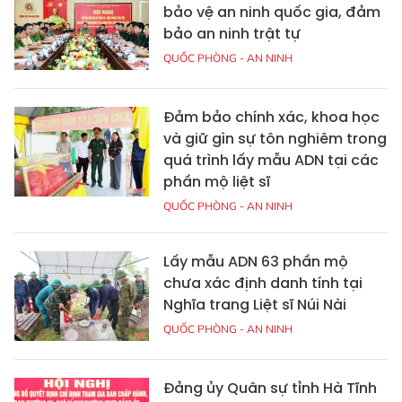
bảo vệ an ninh quốc gia, đảm
bảo an ninh trật tự
QUỐC PHÒNG - AN NINH
Đảm bảo chính xác, khoa học
và giữ gìn sự tôn nghiêm trong
quá trình lấy mẫu ADN tại các
phần mộ liệt sĩ
QUỐC PHÒNG - AN NINH
Lấy mẫu ADN 63 phần mộ
chưa xác định danh tính tại
Nghĩa trang Liệt sĩ Núi Nài
QUỐC PHÒNG - AN NINH
Đảng ủy Quân sự tỉnh Hà Tĩnh