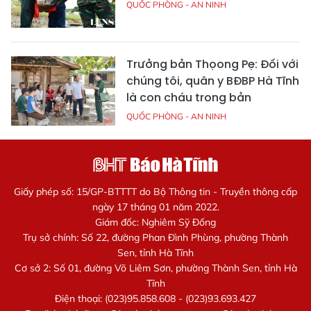
QUỐC PHÒNG - AN NINH
Trưởng bản Thọong Pẹ: Đối với
chúng tôi, quân y BĐBP Hà Tĩnh
là con cháu trong bản
QUỐC PHÒNG - AN NINH
Giấy phép số: 15/GP-BTTTT do Bộ Thông tin - Truyền thông cấp
ngày 17 tháng 01 năm 2022.
Giám đốc: Nghiêm Sỹ Đống
Trụ sở chính: Số 22, đường Phan Đình Phùng, phường Thành
Sen, tỉnh Hà Tĩnh
Cơ sở 2: Số 01, đường Võ Liêm Sơn, phường Thành Sen, tỉnh Hà
Tĩnh
Điện thoại: (023)95.858.608 - (023)93.693.427