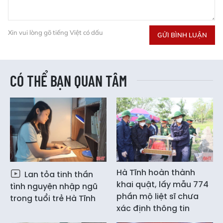
Xin vui lòng gõ tiếng Việt có dấu
GỬI BÌNH LUẬN
CÓ THỂ BẠN QUAN TÂM
Hà Tĩnh hoàn thành
Lan tỏa tinh thần
khai quật, lấy mẫu 774
tình nguyện nhập ngũ
phần mộ liệt sĩ chưa
trong tuổi trẻ Hà Tĩnh
xác định thông tin