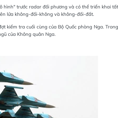
hình" trước radar đối phương và có thể triển khai tấ
ả tên lửa không-đối-không và không-đối-đất.
đợt kiểm tra cuối cùng của Bộ Quốc phòng Nga. Tron
 ngũ của Không quân Nga.