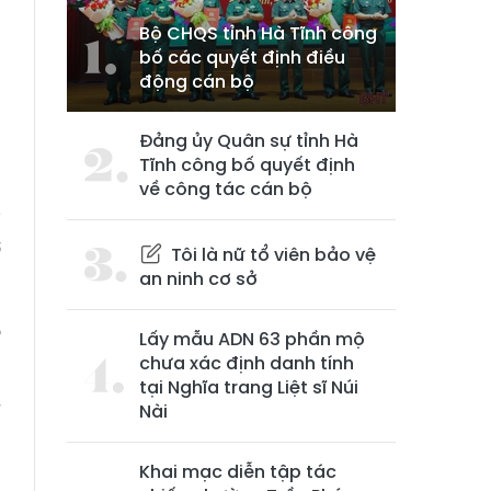
Bộ CHQS tỉnh Hà Tĩnh công
bố các quyết định điều
động cán bộ
Đảng ủy Quân sự tỉnh Hà
Tĩnh công bố quyết định
về công tác cán bộ
y
ở
Tôi là nữ tổ viên bảo vệ
an ninh cơ sở
ộ
Lấy mẫu ADN 63 phần mộ
chưa xác định danh tính
tại Nghĩa trang Liệt sĩ Núi
Nài
ế
Khai mạc diễn tập tác