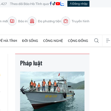
3.427
Theo dõi Báo Hà Tĩnh qua
Đăng nhập
in mới
Báo in
Đa phương tiện
Truyền hình
VỀ HÀ TĨNH
ĐỜI SỐNG
CÔNG NGHỆ
CỘNG ĐỒNG
Pháp luật
y
ở