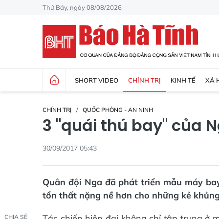
Thứ Bảy, ngày 08/08/2026
SHORT VIDEO
CHÍNH TRỊ
KINH TẾ
XÃ 
CHÍNH TRỊ
QUỐC PHÒNG - AN NINH
3 "quái thú bay" của N
30/09/2017 05:43
Quân đội Nga đã phát triển mẫu máy ba
tổn thất nặng nề hơn cho những kẻ khủng
Tác chiến hiện đại không chỉ tập trung ở 
CHIA SẺ