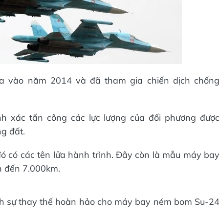
a vào năm 2014 và đã tham gia chiến dịch chốn
h xác tấn công các lực lượng của đối phương đượ
g đất.
 đó có các tên lửa hành trình. Đây còn là mẫu máy ba
n đến 7.000km.
nh sự thay thế hoàn hảo cho máy bay ném bom Su-2