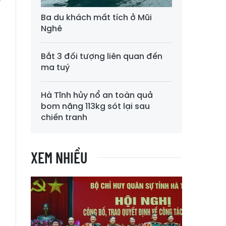
g
Ba du khách mất tích ở Mũi
Nghê
g
Bắt 3 đối tượng liên quan đến
y
ma tuý
Hà Tĩnh hủy nổ an toàn quả
bom nặng 113kg sót lại sau
chiến tranh
XEM NHIỀU