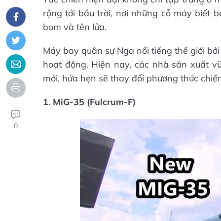
rộng tới bầu trời, nơi những cỗ máy biết
bom và tên lửa.
Máy bay quân sự Nga nổi tiếng thế giới bở
hoạt động. Hiện nay, các nhà sản xuất v
mới, hứa hẹn sẽ thay đổi phương thức chi
1. MiG-35 (Fulcrum-F)
0