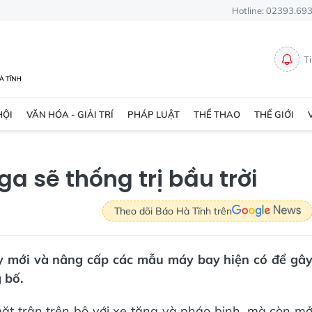
Hotline: 02393.69
T
HỘI
VĂN HÓA - GIẢI TRÍ
PHÁP LUẬT
THỂ THAO
THẾ GIỚI
ga sẽ thống trị bầu trời
Theo dõi Báo Hà Tĩnh trên
y mới và nâng cấp các mẫu máy bay hiện có để gâ
 bố.
mặt trân trên bộ với xe tăng và pháo binh, mà còn m