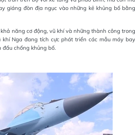
 bay giáng đòn địa ngục vào những kẻ khủng bố bằn
i khả năng cơ động, vũ khí và những thành công tron
ũ khí Nga đang tích cực phát triển các mẫu máy ba
ến đấu chống khủng bố.