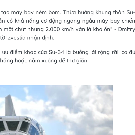
chế tạo máy bay ném bom. Thừa hưởng khung thân Su
ẫn có khả năng cơ động ngang ngửa máy bay chiế
 một chút nhưng 2.000 km/h vẫn là khá ổn" - Dmitr
tờ Izvestia nhận định.
ưu điểm khác của Su-34 là buồng lái rộng rãi, có đ
 thẳng hoặc nằm xuống để thư giãn.