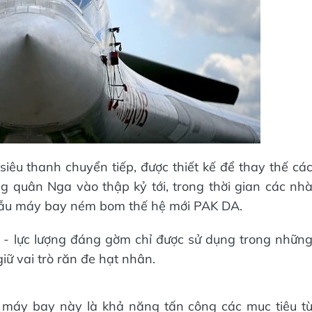
êu thanh chuyển tiếp, được thiết kế để thay thế cá
g quân Nga vào thập kỷ tới, trong thời gian các nh
 mẫu máy bay ném bom thế hệ mới PAK DA.
- lực lượng đáng gờm chỉ được sử dụng trong nhữn
ữ vai trò răn đe hạt nhân.
 máy bay này là khả năng tấn công các mục tiêu t