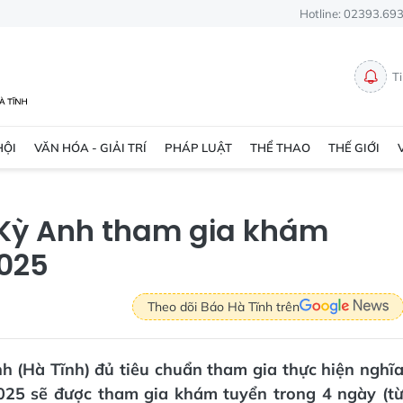
Hotline: 02393.69
T
HỘI
VĂN HÓA - GIẢI TRÍ
PHÁP LUẬT
THỂ THAO
THẾ GIỚI
ã Kỳ Anh tham gia khám
025
Theo dõi Báo Hà Tĩnh trên
h (Hà Tĩnh) đủ tiêu chuẩn tham gia thực hiện nghĩ
25 sẽ được tham gia khám tuyển trong 4 ngày (t