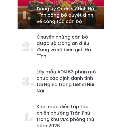
Đảng ủy Quân sự tỉnh Hà
Tĩnh công bố quyết định
về công tác cán bộ
Chuyện những cán bộ
được Bộ Công an điều
động về xã biên giới Hà
Tĩnh
Lấy mẫu ADN 63 phần mộ
chưa xác định danh tính
tại Nghĩa trang Liệt sĩ Núi
Nài
Khai mạc diễn tập tác
chiến phường Trần Phú
trong khu vực phòng thủ
năm 2026