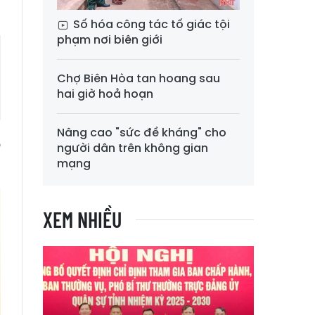
Số hóa công tác tố giác tội
phạm nơi biên giới
Chợ Biên Hòa tan hoang sau
hai giờ hoả hoạn
Nâng cao "sức đề kháng" cho
õ
người dân trên không gian
mạng
XEM NHIỀU