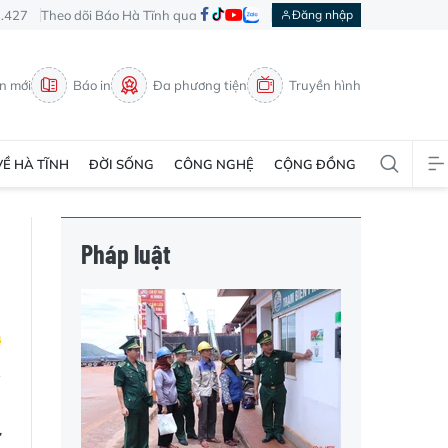
3.427
Theo dõi Báo Hà Tĩnh qua
Đăng nhập
in mới
Báo in
Đa phương tiện
Truyền hình
VỀ HÀ TĨNH
ĐỜI SỐNG
CÔNG NGHỆ
CỘNG ĐỒNG
Pháp luật
a
ừ