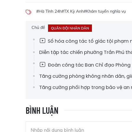
#Hà Tĩnh 24h
#TX Kỳ Anh
#Khám tuyển nghĩa vụ
Chủ đề
QUÂN ĐỘI NHÂN DÂN
Số hóa công tác tố giác tội phạm nơ
Diễn tập tác chiến phường Trần Phú t
Đoàn công tác Ban Chỉ đạo Phòng k
Tăng cường phòng không nhân dân, gi
Tăng cường phối hợp trong bảo vệ an n
BÌNH LUẬN