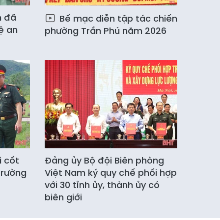
h đã
Bế mạc diễn tập tác chiến
ệ an
phường Trần Phú năm 2026
i cốt
Đảng ủy Bộ đội Biên phòng
 trường
Việt Nam ký quy chế phối hợp
với 30 tỉnh ủy, thành ủy có
biên giới