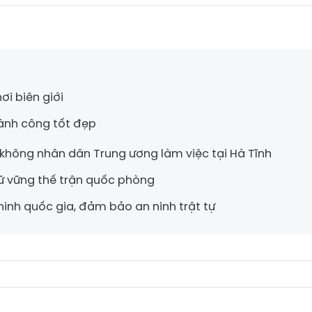
i biên giới
hành công tốt đẹp
hông nhân dân Trung ương làm việc tại Hà Tĩnh
ữ vững thế trận quốc phòng
inh quốc gia, đảm bảo an ninh trật tự