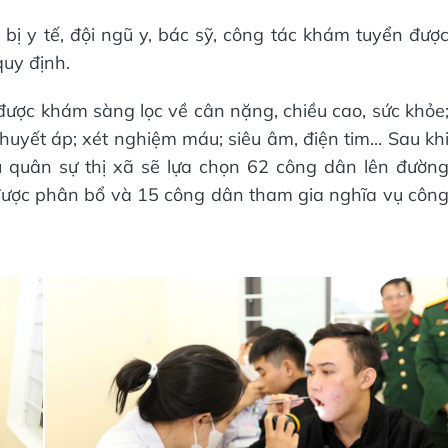
 bị y tế, đội ngũ y, bác sỹ, công tác khám tuyển đượ
quy định.
được khám sàng lọc về cân nặng, chiều cao, sức khỏe
huyết áp; xét nghiệm máu; siêu âm, điện tim... Sau kh
 quân sự thị xã sẽ lựa chọn 62 công dân lên đườn
 được phân bổ và 15 công dân tham gia nghĩa vụ côn