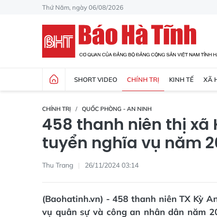
Thứ Năm, ngày 06/08/2026
SHORT VIDEO
CHÍNH TRỊ
KINH TẾ
XÃ 
CHÍNH TRỊ
QUỐC PHÒNG - AN NINH
458 thanh niên thị x
tuyển nghĩa vụ năm 2
Thu Trang
26/11/2024 03:14
(Baohatinh.vn) - 458 thanh niên TX Kỳ An
vụ quân sự và công an nhân dân năm 20