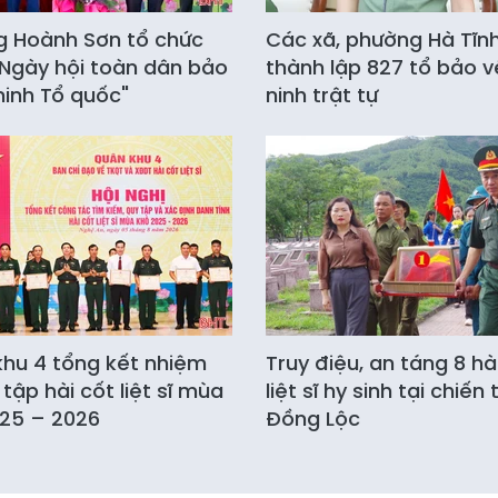
 Hoành Sơn tổ chức
Các xã, phường Hà Tĩn
Ngày hội toàn dân bảo
thành lập 827 tổ bảo v
ninh Tổ quốc"
ninh trật tự
hu 4 tổng kết nhiệm
Truy điệu, an táng 8 hà
 tập hài cốt liệt sĩ mùa
liệt sĩ hy sinh tại chiến
25 – 2026
Đồng Lộc