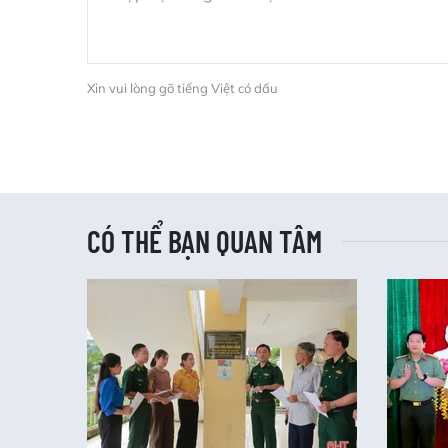
Xin vui lòng gõ tiếng Việt có dấu
CÓ THỂ BẠN QUAN TÂM