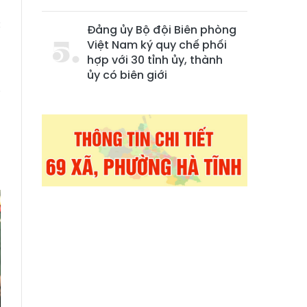
c
Đảng ủy Bộ đội Biên phòng
Việt Nam ký quy chế phối
hợp với 30 tỉnh ủy, thành
ủy có biên giới
;
i
g
g