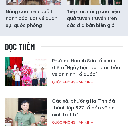
Nâng cao hiệu quả thi
Tiếp tục nâng cao hiệu
hành các luật về quân
quả tuyên truyền trên
sự, quốc phòng
các địa bàn biên giới
ĐỌC THÊM
Phường Hoành Sơn tổ chức
điểm "Ngày hội toàn dân bảo
vệ an ninh Tổ quốc"
QUỐC PHÒNG - AN NINH
Các xã, phường Hà Tĩnh đã
thành lập 827 tổ bảo vệ an
ninh trật tự
QUỐC PHÒNG - AN NINH