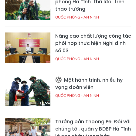
phòng Hà Tĩnh "thử lửa" trên
thao trường
QUỐC PHÒNG - AN NINH
Nâng cao chất lượng công tác
phối hợp thực hiện Nghị định
số 03
QUỐC PHÒNG - AN NINH
Một hành trình, nhiều hy
vọng đoàn viên
QUỐC PHÒNG - AN NINH
Trưởng bản Thọong Pẹ: Đối với
chúng tôi, quân y BĐBP Hà Tĩnh