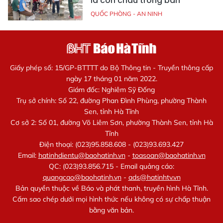
là con cháu trong bản
QUỐC PHÒNG - AN NINH
Giấy phép số: 15/GP-BTTTT do Bộ Thông tin - Truyền thông cấp
ngày 17 tháng 01 năm 2022.
Giám đốc: Nghiêm Sỹ Đống
Trụ sở chính: Số 22, đường Phan Đình Phùng, phường Thành
Sen, tỉnh Hà Tĩnh
Cơ sở 2: Số 01, đường Võ Liêm Sơn, phường Thành Sen, tỉnh Hà
Tĩnh
Điện thoại: (023)95.858.608 - (023)93.693.427
Email:
hatinhdientu@baohatinh.vn
-
toasoan@baohatinh.vn
QC: (023)93.856.715 - Email quảng cáo:
quangcao@baohatinh.vn
-
ads@hatinhtv.vn
Bản quyền thuộc về Báo và phát thanh, truyền hình Hà Tĩnh.
Cấm sao chép dưới mọi hình thức nếu không có sự chấp thuận
bằng văn bản.