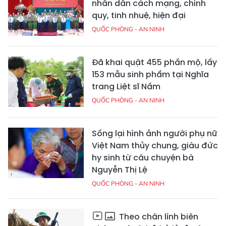
nhân dân cách mạng, chính
quy, tinh nhuệ, hiện đại
QUỐC PHÒNG - AN NINH
Đã khai quật 455 phần mộ, lấy
153 mẫu sinh phẩm tại Nghĩa
trang Liệt sĩ Nầm
QUỐC PHÒNG - AN NINH
Sống lại hình ảnh người phụ nữ
Việt Nam thủy chung, giàu đức
hy sinh từ câu chuyện bà
Nguyễn Thị Lệ
QUỐC PHÒNG - AN NINH
Theo chân lính biên