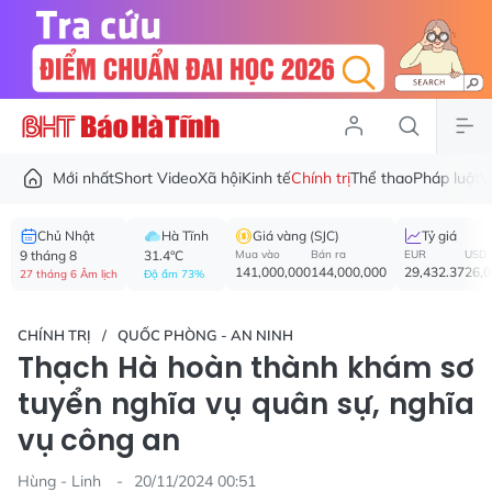
Mới nhất
Short Video
Xã hội
Kinh tế
Chính trị
Thể thao
Pháp luật
V
Chủ Nhật
Hà Tĩnh
Giá vàng (SJC)
Tỷ giá
9 tháng 8
31.4°C
Mua vào
Bán ra
EUR
USD
141,000,000
144,000,000
29,432.37
26,
27 tháng 6 Âm lịch
Độ ẩm 73%
CHÍNH TRỊ
QUỐC PHÒNG - AN NINH
Thạch Hà hoàn thành khám sơ
tuyển nghĩa vụ quân sự, nghĩa
vụ công an
Hùng - Linh
20/11/2024 00:51