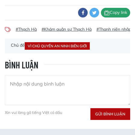
Copy link
#Thạch Hà
#Khám quân sự Thạch Hà
#Thanh niên nhập 
Chủ đề
VÌ CHỦ QUYỀN AN NINH BIÊN GIỚI
BÌNH LUẬN
Xin vui lòng gõ tiếng Việt có dấu
GỬI BÌNH LUẬN