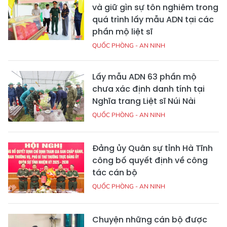
và giữ gìn sự tôn nghiêm trong
quá trình lấy mẫu ADN tại các
phần mộ liệt sĩ
QUỐC PHÒNG - AN NINH
Lấy mẫu ADN 63 phần mộ
chưa xác định danh tính tại
Nghĩa trang Liệt sĩ Núi Nài
QUỐC PHÒNG - AN NINH
Đảng ủy Quân sự tỉnh Hà Tĩnh
công bố quyết định về công
tác cán bộ
QUỐC PHÒNG - AN NINH
Chuyện những cán bộ được