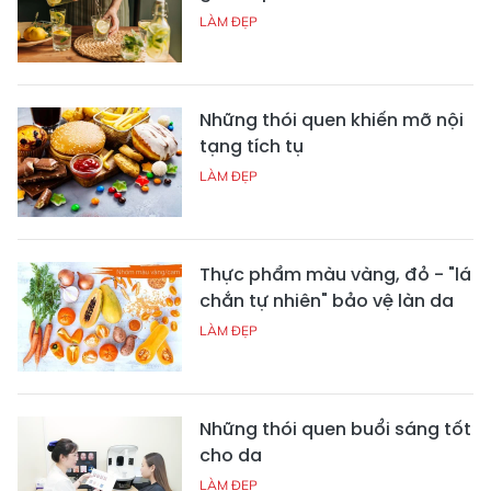
LÀM ĐẸP
Những thói quen khiến mỡ nội
tạng tích tụ
LÀM ĐẸP
Thực phẩm màu vàng, đỏ - "lá
chắn tự nhiên" bảo vệ làn da
LÀM ĐẸP
Những thói quen buổi sáng tốt
cho da
LÀM ĐẸP