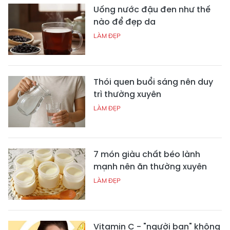
Uống nước đậu đen như thế
nào để đẹp da
LÀM ĐẸP
Thói quen buổi sáng nên duy
trì thường xuyên
LÀM ĐẸP
7 món giàu chất béo lành
mạnh nên ăn thường xuyên
LÀM ĐẸP
Vitamin C - "người bạn" không