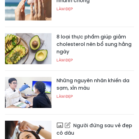
nhanh chóng
LÀM ĐẸP
8 loại thực phẩm giúp giảm
cholesterol nên bổ sung hằng
ngày
LÀM ĐẸP
Những nguyên nhân khiến da
sạm, xỉn màu
LÀM ĐẸP
Người đứng sau vẻ đẹp
cô dâu