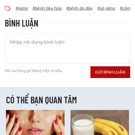
#gừng
#bệnh tiêu hóa
#bệnh dạ dày
#vỏ gừng
#cảm l
BÌNH LUẬN
Xin vui lòng gõ tiếng Việt có dấu
GỬI BÌNH LUẬN
CÓ THỂ BẠN QUAN TÂM