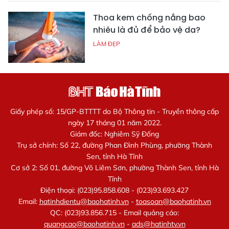
Thoa kem chống nắng bao
nhiêu là đủ để bảo vệ da?
LÀM ĐẸP
Giấy phép số: 15/GP-BTTTT do Bộ Thông tin - Truyền thông cấp
ngày 17 tháng 01 năm 2022.
Giám đốc: Nghiêm Sỹ Đống
Trụ sở chính: Số 22, đường Phan Đình Phùng, phường Thành
Sen, tỉnh Hà Tĩnh
Cơ sở 2: Số 01, đường Võ Liêm Sơn, phường Thành Sen, tỉnh Hà
Tĩnh
Điện thoại: (023)95.858.608 - (023)93.693.427
Email:
hatinhdientu@baohatinh.vn
-
toasoan@baohatinh.vn
QC: (023)93.856.715 - Email quảng cáo:
quangcao@baohatinh.vn
-
ads@hatinhtv.vn