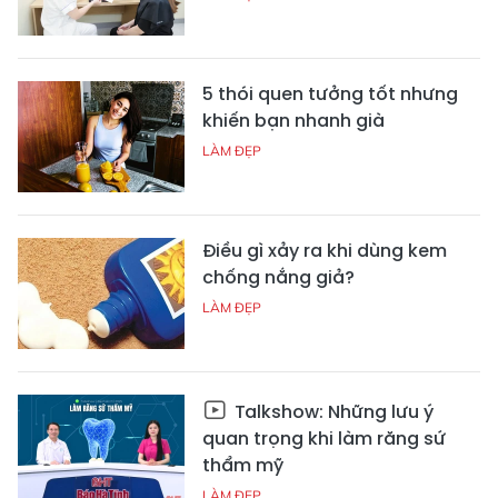
5 thói quen tưởng tốt nhưng
khiến bạn nhanh già
LÀM ĐẸP
Điều gì xảy ra khi dùng kem
chống nắng giả?
LÀM ĐẸP
Talkshow: Những lưu ý
quan trọng khi làm răng sứ
thẩm mỹ
LÀM ĐẸP