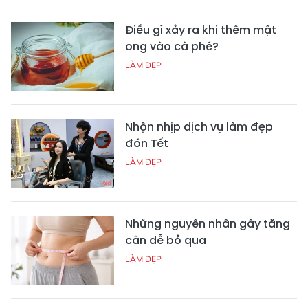
Điều gì xảy ra khi thêm mật
ong vào cà phê?
LÀM ĐẸP
Nhộn nhịp dịch vụ làm đẹp
đón Tết
LÀM ĐẸP
Những nguyên nhân gây tăng
cân dễ bỏ qua
LÀM ĐẸP