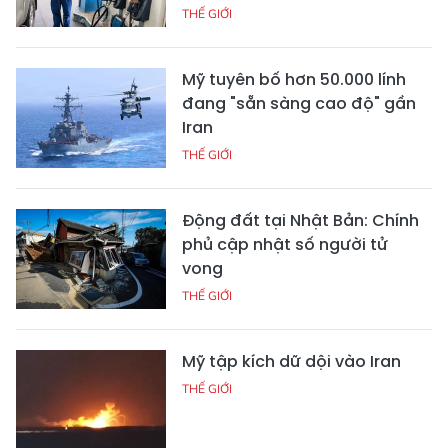
THẾ GIỚI
Mỹ tuyên bố hơn 50.000 lính
đang "sẵn sàng cao độ" gần
Iran
THẾ GIỚI
Động đất tại Nhật Bản: Chính
phủ cập nhật số người tử
vong
THẾ GIỚI
Mỹ tập kích dữ dội vào Iran
THẾ GIỚI