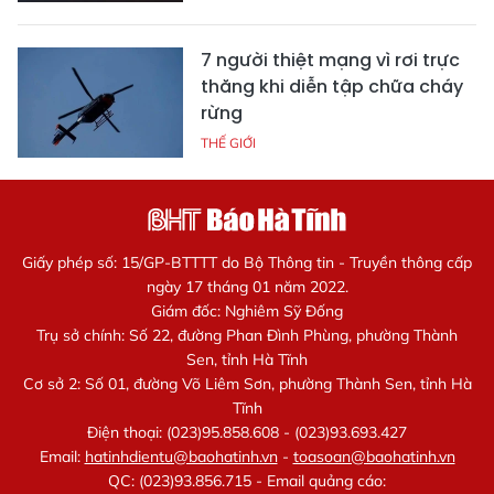
7 người thiệt mạng vì rơi trực
thăng khi diễn tập chữa cháy
rừng
THẾ GIỚI
Giấy phép số: 15/GP-BTTTT do Bộ Thông tin - Truyền thông cấp
ngày 17 tháng 01 năm 2022.
Giám đốc: Nghiêm Sỹ Đống
Trụ sở chính: Số 22, đường Phan Đình Phùng, phường Thành
Sen, tỉnh Hà Tĩnh
Cơ sở 2: Số 01, đường Võ Liêm Sơn, phường Thành Sen, tỉnh Hà
Tĩnh
Điện thoại: (023)95.858.608 - (023)93.693.427
Email:
hatinhdientu@baohatinh.vn
-
toasoan@baohatinh.vn
QC: (023)93.856.715 - Email quảng cáo: