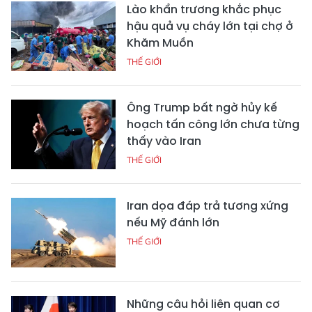
Lào khẩn trương khắc phục
hậu quả vụ cháy lớn tại chợ ở
Khăm Muồn
THẾ GIỚI
Ông Trump bất ngờ hủy kế
hoạch tấn công lớn chưa từng
thấy vào Iran
THẾ GIỚI
Iran dọa đáp trả tương xứng
nếu Mỹ đánh lớn
THẾ GIỚI
Những câu hỏi liên quan cơ