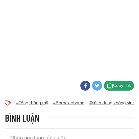
Copy link
#Tổng thống mỹ
#Barack obama
#cách dùng kháng sinh c
BÌNH LUẬN