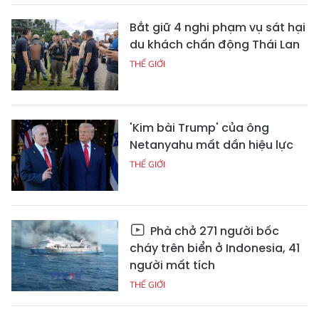
Bắt giữ 4 nghi phạm vụ sát hại
du khách chấn động Thái Lan
THẾ GIỚI
'Kim bài Trump' của ông
Netanyahu mất dần hiệu lực
THẾ GIỚI
Phà chở 271 người bốc
cháy trên biển ở Indonesia, 41
người mất tích
THẾ GIỚI