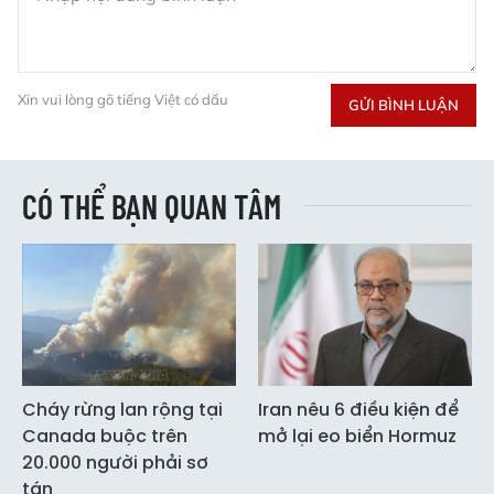
Xin vui lòng gõ tiếng Việt có dấu
GỬI BÌNH LUẬN
CÓ THỂ BẠN QUAN TÂM
Cháy rừng lan rộng tại
Iran nêu 6 điều kiện để
Canada buộc trên
mở lại eo biển Hormuz
20.000 người phải sơ
tán