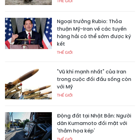
THẾ GIỚI
Ngoại trưởng Rubio: Thỏa
thuận Mỹ-Iran về các tuyến
hàng hải có thể sớm được ký
kết
THẾ GIỚI
"Vũ khí mạnh nhất" của Iran
trong cuộc đối đầu sống còn
với Mỹ
THẾ GIỚI
Động đất tại Nhật Bản: Người
dân Kumamoto đối mặt với
'thảm họa kép'
THẾ GIỚI