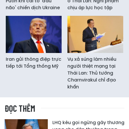
Putin khi cải tổ 'đầu
ở Thái Lan: Nghi phạm
não' chiến dịch Ukraine
chịu áp lực học tập
Iran gửi thông điệp trực
Vụ xả súng làm nhiều
tiếp tới Tổng thống Mỹ
người thiệt mạng tại
Thái Lan: Thủ tướng
Charnvirakul chỉ đạo
khẩn
ĐỌC THÊM
LHQ kêu gọi ngừng gây thương