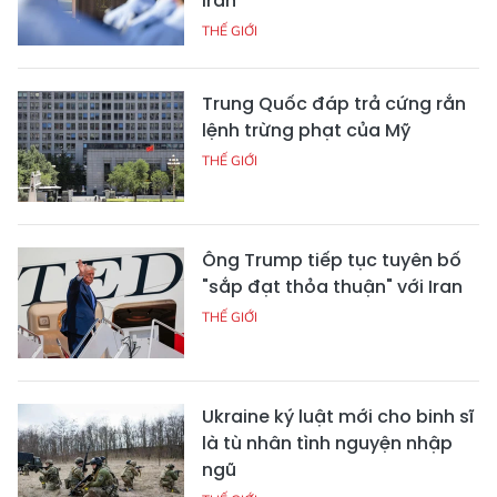
Iran
THẾ GIỚI
Trung Quốc đáp trả cứng rắn
lệnh trừng phạt của Mỹ
THẾ GIỚI
Ông Trump tiếp tục tuyên bố
"sắp đạt thỏa thuận" với Iran
THẾ GIỚI
Ukraine ký luật mới cho binh sĩ
là tù nhân tình nguyện nhập
ngũ