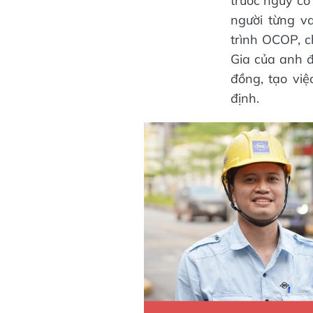
trước nguy cơ
người từng v
trình OCOP, 
Gia của anh 
đồng, tạo vi
định.