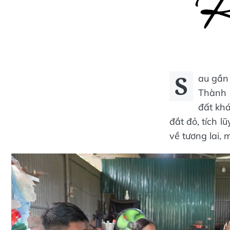
S
au gần
Thành 
đất khá
đắt đỏ, tích 
về tương lai, 