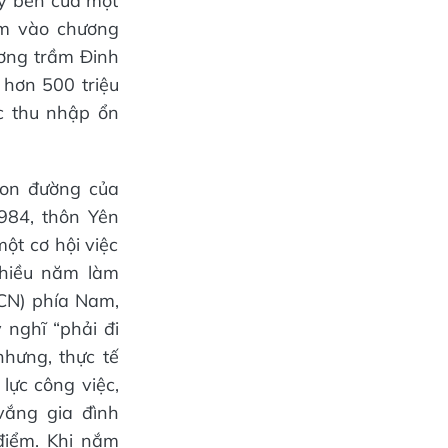
ạy bén của một
ẩm vào chương
ơng trầm Đinh
hơn 500 triệu
c thu nhập ổn
con đường của
984, thôn Yên
một cơ hội việc
nhiều năm làm
KCN) phía Nam,
nghĩ “phải đi
nhưng, thực tế
lực công việc,
 vắng gia đình
điểm. Khi nắm