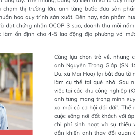
 trắng tay. Thế nhưng, bằng sự kiên trì và tư duy nh
a chạm thị trường lớn, anh từng bước đưa sản ph
chuẩn hóa quy trình sản xuất. Đến nay, sản phẩm hư
đã đạt chứng nhận OCOP 3 sao, doanh thu mỗi năm 
ệc làm ổn định cho 4-5 lao động địa phương với mứ
Cùng lựa chọn trở về, nhưng 
anh Nguyễn Trọng Giáp (SN 1
Du, xã Mai Hoa) lại bắt đầu từ 
làm cụ thể tại quê nhà. Sau 
việc tại các khu công nghiệp (
anh từng mang trong mình suy 
xa mới có cơ hội đổi đời”. Thế 
cuộc sống nơi đất khách với áp 
chi phí sinh hoạt và sự thiếu
dần khiến anh thay đổi quan 