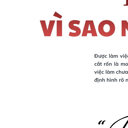
Được làm việ
cắt rốn là m
việc làm chưa
định hình rõ 