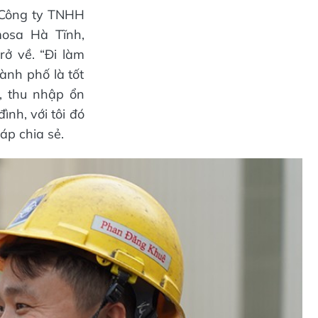
 Công ty TNHH
osa Hà Tĩnh,
rở về. “Đi làm
ành phố là tốt
, thu nhập ổn
đình, với tôi đó
áp chia sẻ.