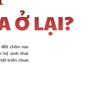
 đất chôn rau
 hệ sinh thái
hát triển chưa