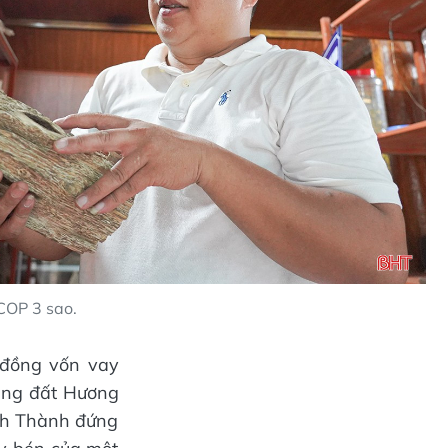
COP 3 sao.
u đồng vốn vay
ùng đất Hương
nh Thành đứng