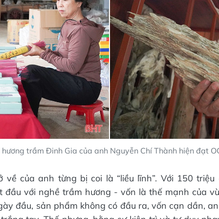
hương trầm Đinh Gia của anh Nguyễn Chí Thành hiện đạt O
ở về của anh từng bị coi là “liều lĩnh”. Với 150 triệ
t đầu với nghề trầm hương - vốn là thế mạnh của v
gày đầu, sản phẩm không có đầu ra, vốn cạn dần, a