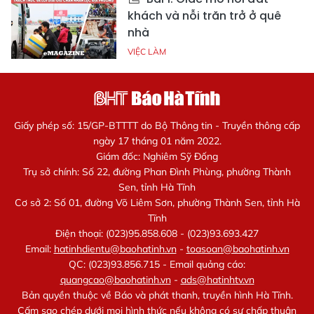
khách và nỗi trăn trở ở quê
nhà
VIỆC LÀM
Giấy phép số: 15/GP-BTTTT do Bộ Thông tin - Truyền thông cấp
ngày 17 tháng 01 năm 2022.
Giám đốc: Nghiêm Sỹ Đống
Trụ sở chính: Số 22, đường Phan Đình Phùng, phường Thành
Sen, tỉnh Hà Tĩnh
Cơ sở 2: Số 01, đường Võ Liêm Sơn, phường Thành Sen, tỉnh Hà
Tĩnh
Điện thoại: (023)95.858.608 - (023)93.693.427
Email:
hatinhdientu@baohatinh.vn
-
toasoan@baohatinh.vn
QC: (023)93.856.715 - Email quảng cáo:
quangcao@baohatinh.vn
-
ads@hatinhtv.vn
Bản quyền thuộc về Báo và phát thanh, truyền hình Hà Tĩnh.
Cấm sao chép dưới mọi hình thức nếu không có sự chấp thuận