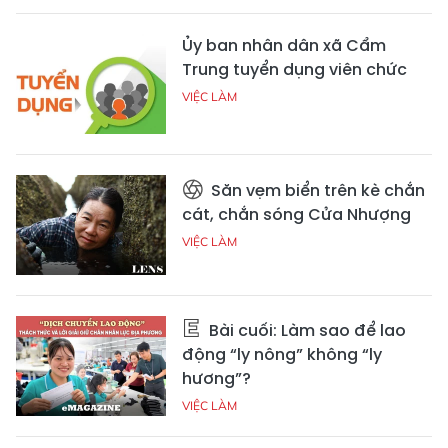
Ủy ban nhân dân xã Cẩm
Trung tuyển dụng viên chức
VIỆC LÀM
Săn vẹm biển trên kè chắn
cát, chắn sóng Cửa Nhượng
VIỆC LÀM
Bài cuối: Làm sao để lao
động “ly nông” không “ly
hương”?
VIỆC LÀM