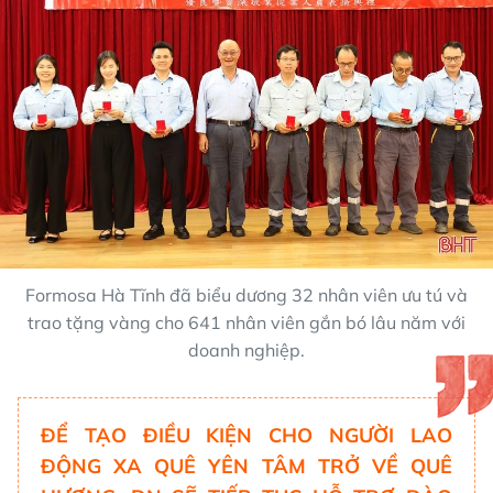
Formosa Hà Tĩnh đã biểu dương 32 nhân viên ưu tú và
trao tặng vàng cho 641 nhân viên gắn bó lâu năm với
doanh nghiệp.
ĐỂ TẠO ĐIỀU KIỆN CHO NGƯỜI LAO
ĐỘNG XA QUÊ YÊN TÂM TRỞ VỀ QUÊ