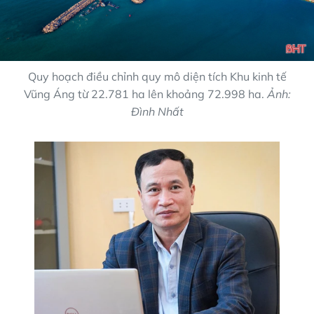
Quy hoạch điều chỉnh quy mô diện tích Khu kinh tế
Vũng Áng từ 22.781 ha lên khoảng 72.998 ha.
Ảnh:
Đình Nhất