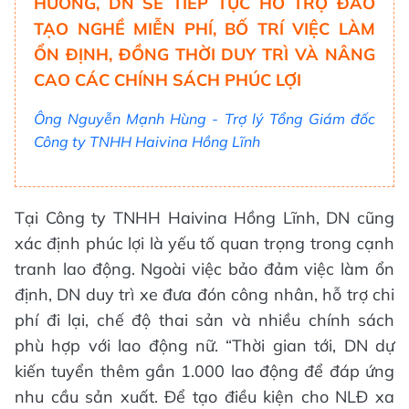
HƯƠNG, DN SẼ TIẾP TỤC HỖ TRỢ ĐÀO
TẠO NGHỀ MIỄN PHÍ, BỐ TRÍ VIỆC LÀM
ỔN ĐỊNH, ĐỒNG THỜI DUY TRÌ VÀ NÂNG
CAO CÁC CHÍNH SÁCH PHÚC LỢI
Ông Nguyễn Mạnh Hùng - Trợ lý Tổng Giám đốc
Công ty TNHH Haivina Hồng Lĩnh
Tại Công ty TNHH Haivina Hồng Lĩnh, DN cũng
xác định phúc lợi là yếu tố quan trọng trong cạnh
tranh lao động. Ngoài việc bảo đảm việc làm ổn
định, DN duy trì xe đưa đón công nhân, hỗ trợ chi
phí đi lại, chế độ thai sản và nhiều chính sách
phù hợp với lao động nữ. “Thời gian tới, DN dự
kiến tuyển thêm gần 1.000 lao động để đáp ứng
nhu cầu sản xuất. Để tạo điều kiện cho NLĐ xa