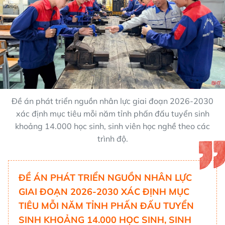
Đề án phát triển nguồn nhân lực giai đoạn 2026-2030
xác định mục tiêu mỗi năm tỉnh phấn đấu tuyển sinh
khoảng 14.000 học sinh, sinh viên học nghề theo các
trình độ.
ĐỀ ÁN PHÁT TRIỂN NGUỒN NHÂN LỰC
GIAI ĐOẠN 2026-2030 XÁC ĐỊNH MỤC
TIÊU MỖI NĂM TỈNH PHẤN ĐẤU TUYỂN
SINH KHOẢNG 14.000 HỌC SINH, SINH