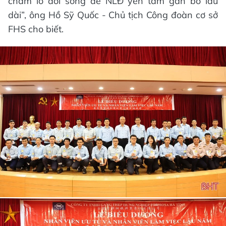
chăm lo đời sống để NLĐ yên tâm gắn bó lâu
dài”, ông Hồ Sỹ Quốc - Chủ tịch Công đoàn cơ sở
FHS cho biết.