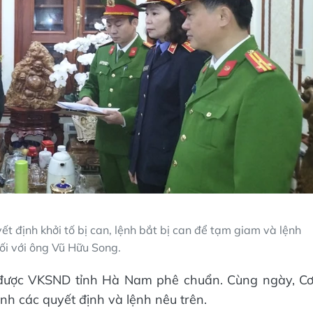
 định khởi tố bị can, lệnh bắt bị can để tạm giam và lệnh
ối với ông Vũ Hữu Song.
ã được VKSND tỉnh Hà Nam phê chuẩn. Cùng ngày, C
h các quyết định và lệnh nêu trên.