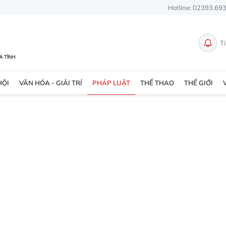
Hotline: 02393.69
T
HỘI
VĂN HÓA - GIẢI TRÍ
PHÁP LUẬT
THỂ THAO
THẾ GIỚI