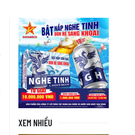
ị
g
ể
XEM NHIỀU