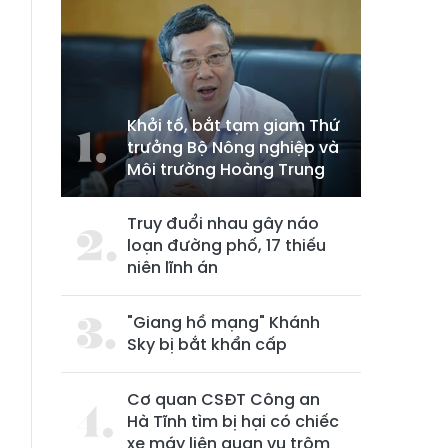
Khởi tố, bắt tạm giam Thứ
trưởng Bộ Nông nghiệp và
Môi trường Hoàng Trung
Truy đuổi nhau gây náo
n
loạn đường phố, 17 thiếu
niên lĩnh án
u
ã
"Giang hồ mạng" Khánh
Sky bị bắt khẩn cấp
Cơ quan CSĐT Công an
Hà Tĩnh tìm bị hại có chiếc
xe máy liên quan vụ trộm