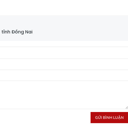
 tỉnh Đồng Nai
GỬI BÌNH LUẬN