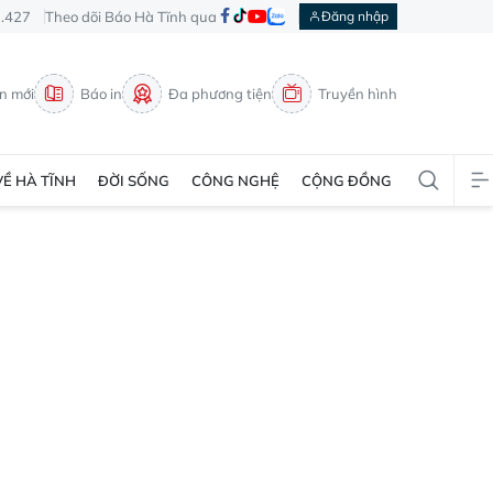
3.427
Theo dõi Báo Hà Tĩnh qua
Đăng nhập
in mới
Báo in
Đa phương tiện
Truyền hình
VỀ HÀ TĨNH
ĐỜI SỐNG
CÔNG NGHỆ
CỘNG ĐỒNG