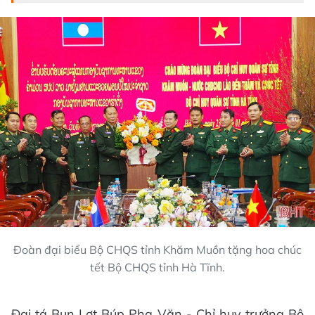
Đoàn đại biểu Bộ CHQS tỉnh Khăm Muồn tặng hoa chúc
tết Bộ CHQS tỉnh Hà Tĩnh.
Đại tá Bun Lợt Búp Pha Văn - Chỉ huy trưởng Bộ