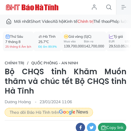
Mới nhất
Short Video
Xã hội
Kinh tế
Chính trị
Thể thao
Pháp luật
V
Thứ Sáu
Hà Tĩnh
Giá vàng (SJC)
Tỷ giá
7 tháng 8
25.7°C
Mua vào
Bán ra
EUR
USD
139,700,000
142,700,000
29,510.05
26,
25 tháng 6 Âm lịch
Độ ẩm 89.9%
CHÍNH TRỊ
QUỐC PHÒNG - AN NINH
Bộ CHQS tỉnh Khăm Muồn
thăm và chúc tết Bộ CHQS tỉnh
Hà Tĩnh
Dương Hoàng
23/01/2024 11:06
Theo dõi Báo Hà Tĩnh trên
Copy link