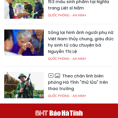
153 mẫu sinh phẩm tại Nghĩa
trang Liệt sĩ Nầm
QUỐC PHÒNG - AN NINH
Sống lại hình ảnh người phụ nữ
Việt Nam thủy chung, giàu đức
hy sinh từ câu chuyện bà
Nguyễn Thị Lệ
QUỐC PHÒNG - AN NINH
Theo chân lính biên
phòng Hà Tĩnh "thử lửa" trên
thao trường
QUỐC PHÒNG - AN NINH