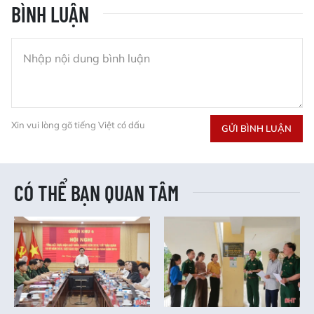
BÌNH LUẬN
Xin vui lòng gõ tiếng Việt có dấu
GỬI BÌNH LUẬN
CÓ THỂ BẠN QUAN TÂM