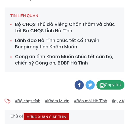
TIN LIÊN QUAN
Bộ CHQS Thủ đô Viêng Chăn thăm và chúc
tết Bộ CHQS tỉnh Hà Tĩnh
Lãnh đạo Hà Tĩnh chúc tết cổ truyền
Bunpimay tỉnh Khăm Muồn
Công an tỉnh Khăm Muồn chúc tết cán bộ,
chiến sỹ Công an, BĐBP Hà Tĩnh
Copy link
#Bộ chqs tỉnh
#Khăm Muồn
#Báo mới Hà Tĩnh
#quy tập 
Chủ đề
MỪNG XUÂN GIÁP THÌN