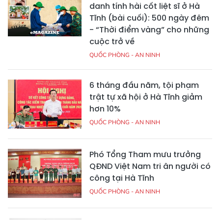
danh tính hài cốt liệt sĩ ở Hà
Tĩnh (bài cuối): 500 ngày đêm
- “Thời điểm vàng” cho những
cuộc trở về
QUỐC PHÒNG - AN NINH
6 tháng đầu năm, tội phạm
trật tự xã hội ở Hà Tĩnh giảm
hơn 10%
QUỐC PHÒNG - AN NINH
Phó Tổng Tham mưu trưởng
QĐND Việt Nam tri ân người có
công tại Hà Tĩnh
QUỐC PHÒNG - AN NINH