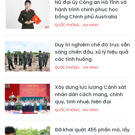
Nữ đại úy Công an Hà Tĩnh và
hành trình chinh phục học
bổng Chính phủ Australia
QUỐC PHÒNG - AN NINH
Duy trì nghiêm chế độ trực sẵn
sàng chiến đấu, xử lý hiệu quả
các tình huống
QUỐC PHÒNG - AN NINH
Xây dựng lực lượng Cảnh sát
nhân dân cách mạng, chính
quy, tinh nhuệ, hiện đại
QUỐC PHÒNG - AN NINH
Đã khai quật 455 phần mộ, lấy