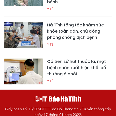
bệnh
Y TẾ
Hà Tĩnh tăng tốc khám sức
khỏe toàn dân, chủ động
phòng chống dịch bệnh
Y TẾ
Có tiền sử hút thuốc lá, một
bệnh nhân xuất hiện khối bất
thường ở phổi
Y TẾ
Giấy phép số: 15/GP-BTTTT do Bộ Thông tin - Truyền thông cấp
ngày 17 tháng 01 năm 2022.