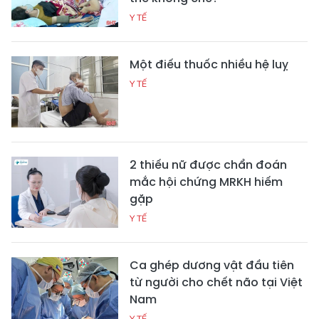
Y TẾ
Một điếu thuốc nhiều hệ luỵ
Y TẾ
2 thiếu nữ được chẩn đoán
mắc hội chứng MRKH hiếm
gặp
Y TẾ
Ca ghép dương vật đầu tiên
từ người cho chết não tại Việt
Nam
Y TẾ