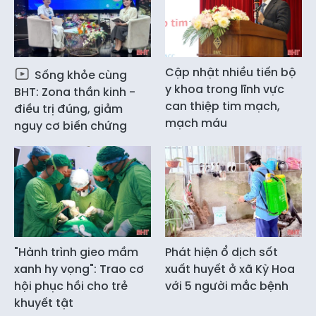
Cập nhật nhiều tiến bộ
Sống khỏe cùng
y khoa trong lĩnh vực
BHT: Zona thần kinh -
can thiệp tim mạch,
điều trị đúng, giảm
mạch máu
nguy cơ biến chứng
"Hành trình gieo mầm
Phát hiện ổ dịch sốt
xanh hy vọng": Trao cơ
xuất huyết ở xã Kỳ Hoa
hội phục hồi cho trẻ
với 5 người mắc bệnh
khuyết tật