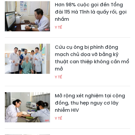
Hơn 98% cuộc gọi đến Tổng
đài 115 Hà Tĩnh là quấy rối, gọi
nhầm
Y TẾ
Cứu cụ ông bị phình động
mạch chủ dọa vỡ bằng kỹ
thuật can thiệp không cần mổ
mở
Y TẾ
Mở rộng xét nghiệm tại cộng
đồng, thu hẹp nguy cơ lây
nhiễm HIV
Y TẾ