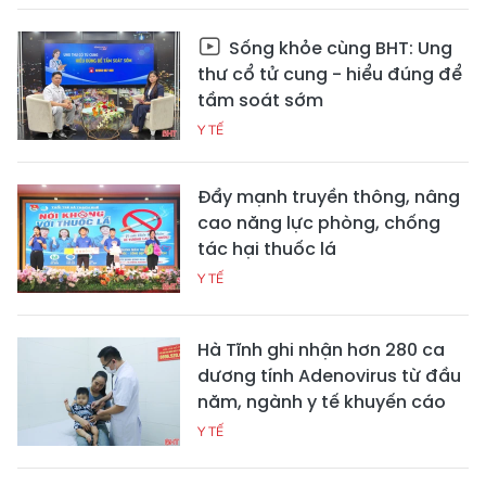
Sống khỏe cùng BHT: Ung
thư cổ tử cung - hiểu đúng để
tầm soát sớm
Y TẾ
Đẩy mạnh truyền thông, nâng
cao năng lực phòng, chống
tác hại thuốc lá
Y TẾ
Hà Tĩnh ghi nhận hơn 280 ca
dương tính Adenovirus từ đầu
năm, ngành y tế khuyến cáo
Y TẾ