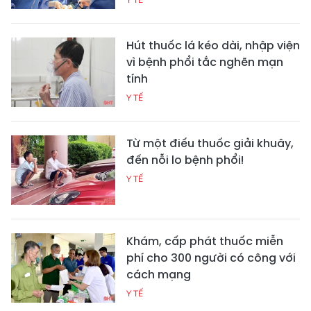
Hút thuốc lá kéo dài, nhập viện
vì bệnh phổi tắc nghẽn mạn
tính
Y TẾ
Từ một điếu thuốc giải khuây,
đến nỗi lo bệnh phổi!
Y TẾ
Khám, cấp phát thuốc miễn
phí cho 300 người có công với
cách mạng
Y TẾ