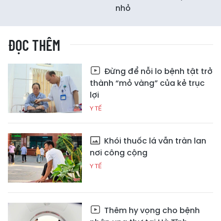
nhỏ
ĐỌC THÊM
Đừng để nỗi lo bệnh tật trở
thành “mỏ vàng” của kẻ trục
lợi
Y TẾ
Khói thuốc lá vẫn tràn lan
nơi công cộng
Y TẾ
Thêm hy vọng cho bệnh