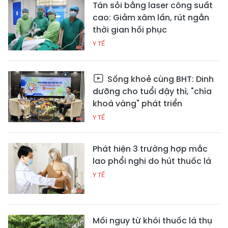
Tán sỏi bằng laser công suất
cao: Giảm xâm lấn, rút ngắn
thời gian hồi phục
Y TẾ
Sống khoẻ cùng BHT: Dinh
dưỡng cho tuổi dậy thì, "chìa
khoá vàng" phát triển
Y TẾ
Phát hiện 3 trường hợp mắc
lao phổi nghi do hút thuốc lá
Y TẾ
Mối nguy từ khói thuốc lá thụ