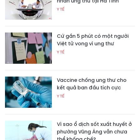
nhân ung thư tại Hà Tĩnh
Y TẾ
Cứ gần 5 phút có một người
Việt tử vong vì ung thư
Y TẾ
Vaccine chống ung thư cho
kết quả ban đầu tích cực
Y TẾ
Vì sao ổ dịch sốt xuất huyết ở
phường Vũng Áng vẫn chưa
thể khống chế?