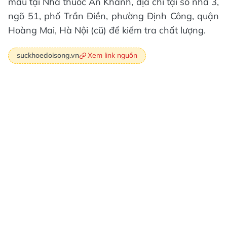
mẫu tại Nhà thuốc An Khánh, địa chỉ tại số nhà 3,
ngõ 51, phố Trần Điền, phường Định Công, quận
Hoàng Mai, Hà Nội (cũ) để kiểm tra chất lượng.
Xem link nguồn
suckhoedoisong.vn