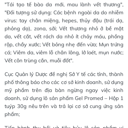
"Tái tạo tế bào da mới, mau lành vết thương",
"Đối tượng sử dụng: Các bệnh ngoài da do nhiễm
virus: tay chân miệng, hepes, thủy đậu (trái dạ,
phỏng dạ), zona, sởi; Vết thương nhỏ ở bề mặt
da, vết cắt, vết rách da nhỏ ít chảy máu, phồng
rộp, chầy xước; Vết bỏng nhẹ đến vừa; Mụn trứng
cá; Viêm da, viêm lỗ chân lông, lở loét, mụn nước;
Vết côn trùng cắn, muỗi đốt".
Cục Quản lý Dược đề nghị Sở Y tế các tỉnh, thành
phố thông báo cho các cơ sở kinh doanh, sử dụng
mỹ phẩm trên địa bàn ngừng ngay việc kinh
doanh, sử dụng lô sản phẩm Gel Promed – Hộp 1
tuýp 30g nêu trên và trả lại cơ sở cung ứng sản
phẩm;
Tiến hành thu hồi và tiêu hủy lô sản phẩm vi