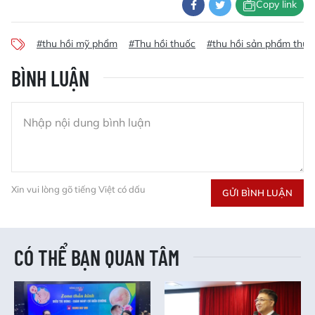
Copy link
#thu hồi mỹ phẩm
#Thu hồi thuốc
#thu hồi sản phẩm thuố
BÌNH LUẬN
Xin vui lòng gõ tiếng Việt có dấu
GỬI BÌNH LUẬN
CÓ THỂ BẠN QUAN TÂM