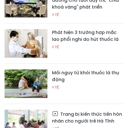
dưỡng cho tuổi dậy thì, "chìa
khoá vàng" phát triển
Y TẾ
Phát hiện 3 trường hợp mắc
lao phổi nghi do hút thuốc lá
Y TẾ
Mối nguy từ khói thuốc lá thụ
động
Y TẾ
Trang bị kiến thức tiền hôn
nhân cho người trẻ Hà Tĩnh