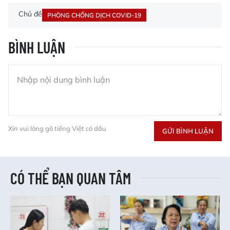
Chủ đề
PHÒNG CHỐNG DỊCH COVID-19
BÌNH LUẬN
Xin vui lòng gõ tiếng Việt có dấu
GỬI BÌNH LUẬN
CÓ THỂ BẠN QUAN TÂM