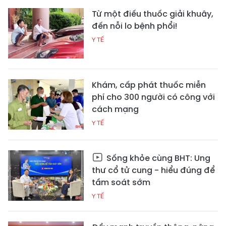
Từ một điếu thuốc giải khuây,
đến nỗi lo bệnh phổi!
Y TẾ
Khám, cấp phát thuốc miễn
phí cho 300 người có công với
cách mạng
Y TẾ
Sống khỏe cùng BHT: Ung
thư cổ tử cung - hiểu đúng để
tầm soát sớm
Y TẾ