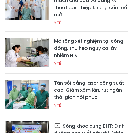
mạch chủ dọa vỡ bằng kỹ
thuật can thiệp không cần mổ
mở
Y TẾ
Mở rộng xét nghiệm tại cộng
đồng, thu hẹp nguy cơ lây
nhiễm HIV
Y TẾ
Tán sỏi bằng laser công suất
cao: Giảm xâm lấn, rút ngắn
thời gian hồi phục
Y TẾ
Sống khoẻ cùng BHT: Dinh