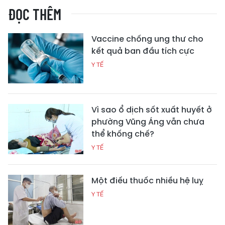
ĐỌC THÊM
Vaccine chống ung thư cho
kết quả ban đầu tích cực
Y TẾ
Vì sao ổ dịch sốt xuất huyết ở
phường Vũng Áng vẫn chưa
thể khống chế?
Y TẾ
Một điếu thuốc nhiều hệ luỵ
Y TẾ