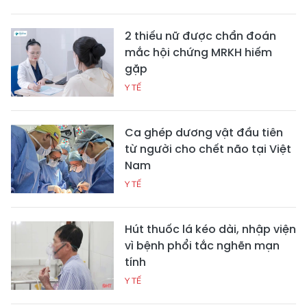
2 thiếu nữ được chẩn đoán
mắc hội chứng MRKH hiếm
gặp
Y TẾ
Ca ghép dương vật đầu tiên
từ người cho chết não tại Việt
Nam
Y TẾ
Hút thuốc lá kéo dài, nhập viện
vì bệnh phổi tắc nghẽn mạn
tính
Y TẾ