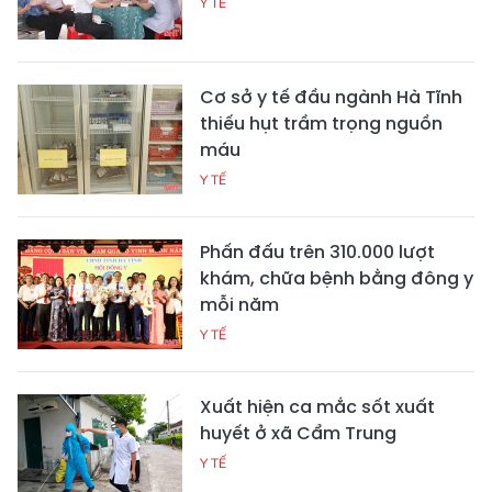
Y TẾ
Cơ sở y tế đầu ngành Hà Tĩnh
thiếu hụt trầm trọng nguồn
máu
Y TẾ
Phấn đấu trên 310.000 lượt
khám, chữa bệnh bằng đông y
mỗi năm
Y TẾ
Xuất hiện ca mắc sốt xuất
huyết ở xã Cẩm Trung
Y TẾ