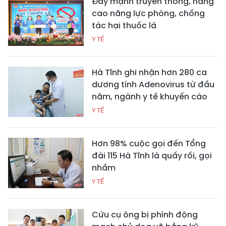
Đẩy mạnh truyền thông, nâng
cao năng lực phòng, chống
tác hại thuốc lá
Y TẾ
Hà Tĩnh ghi nhận hơn 280 ca
dương tính Adenovirus từ đầu
năm, ngành y tế khuyến cáo
Y TẾ
Hơn 98% cuộc gọi đến Tổng
đài 115 Hà Tĩnh là quấy rối, gọi
nhầm
Y TẾ
Cứu cụ ông bị phình động