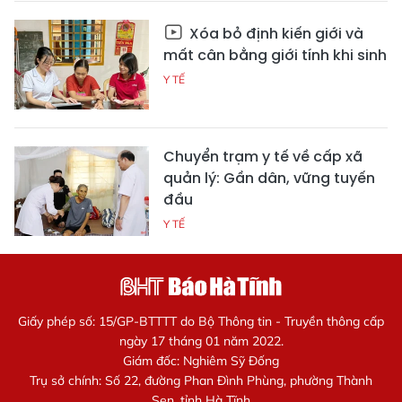
Xóa bỏ định kiến giới và
mất cân bằng giới tính khi sinh
Y TẾ
Chuyển trạm y tế về cấp xã
quản lý: Gần dân, vững tuyến
đầu
Y TẾ
Giấy phép số: 15/GP-BTTTT do Bộ Thông tin - Truyền thông cấp
ngày 17 tháng 01 năm 2022.
Giám đốc: Nghiêm Sỹ Đống
Trụ sở chính: Số 22, đường Phan Đình Phùng, phường Thành
Sen, tỉnh Hà Tĩnh