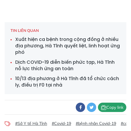
TIN LIÊN QUAN
Xuất hiện ca bệnh trong cộng đồng ở nhiều
địa phương, Hà Tĩnh quyết liệt, linh hoạt ứng
phó
Dịch COVID-19 diễn biến phức tạp, Hà Tĩnh
nỗ lực thích ứng an toàn
10/13 địa phương ở Hà Tĩnh đã tổ chức cách
ly, điều trị F0 tại nhà
Copy link
#Sở Y tế Hà Tĩnh
#Covid-19
#bệnh nhân Covid-19
#cách