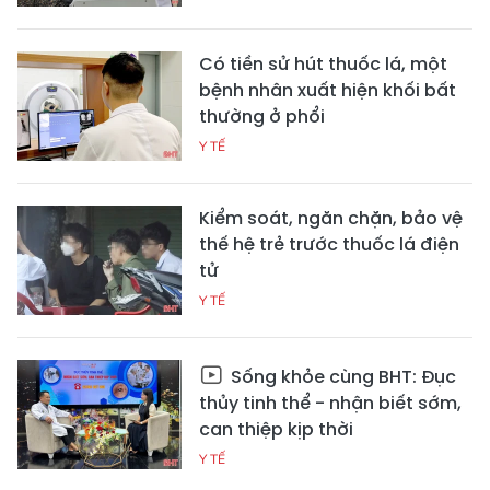
Có tiền sử hút thuốc lá, một
bệnh nhân xuất hiện khối bất
thường ở phổi
Y TẾ
Kiểm soát, ngăn chặn, bảo vệ
thế hệ trẻ trước thuốc lá điện
tử
Y TẾ
Sống khỏe cùng BHT: Đục
thủy tinh thể - nhận biết sớm,
can thiệp kịp thời
Y TẾ