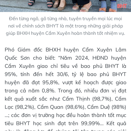
Đến từng ngõ, gõ từng nhà, tuyên truyền mọi lúc mọi
nơi về chính sách BHYT là một trong những giải pháp
giúp BHXH huyện Cẩm Xuyên hoàn thành tốt nhiệm vụ.
Phó Giám đốc BHXH huyện Cẩm Xuyên Lâm
Quốc Sơn cho biết: “Năm 2024, HĐND huyện
Cẩm Xuyên giao chỉ tiêu về bao phủ BHYT là
95%, tính đến hết 30/6, tỷ lệ bao phủ BHYT
huyện đã đạt 95,8%, vượt kế hoạch được giao
trong cả năm 0,8%. Trong đó, nhiều đơn vị đạt
kết quả xuất sắc như: Cẩm Thịnh (98,7%), Cẩm
Lạc (98,2%), Cẩm Quan (98,6%), Cẩm Duệ (98%)
…; các đơn vị trường học đều hoàn thành tốt mục
tiêu BHYT học sinh đạt trên 99,99%… Kết quả