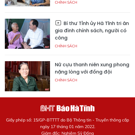
CHÍNH SÁCH
Bí thư Tỉnh ủy Hà Tĩnh tri ân
gia đình chính sách, người có
công
CHÍNH SÁCH
Nữ cựu thanh niên xung phong
nặng lòng với đồng đội
CHÍNH SÁCH
Giấy phép số: 15/GP-BTTTT do Bộ Thông tin - Truyền thông cấp
ngày 17 tháng 01 năm 2022.
Giám đốc: Nghiêm Sỹ Đống