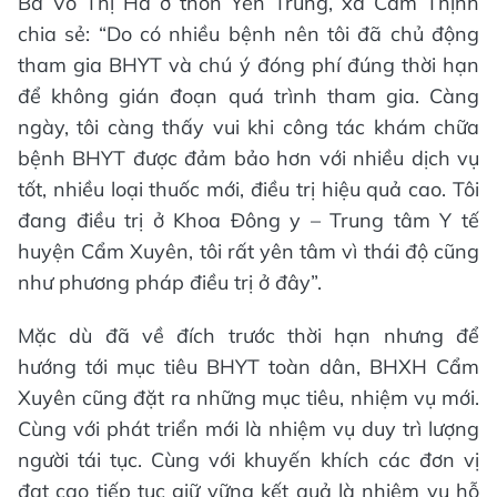
Bà Võ Thị Hà ở thôn Yên Trung, xã Cẩm Thịnh
chia sẻ: “Do có nhiều bệnh nên tôi đã chủ động
tham gia BHYT và chú ý đóng phí đúng thời hạn
để không gián đoạn quá trình tham gia. Càng
ngày, tôi càng thấy vui khi công tác khám chữa
bệnh BHYT được đảm bảo hơn với nhiều dịch vụ
tốt, nhiều loại thuốc mới, điều trị hiệu quả cao. Tôi
đang điều trị ở Khoa Đông y – Trung tâm Y tế
huyện Cẩm Xuyên, tôi rất yên tâm vì thái độ cũng
như phương pháp điều trị ở đây”.
Mặc dù đã về đích trước thời hạn nhưng để
hướng tới mục tiêu BHYT toàn dân, BHXH Cẩm
Xuyên cũng đặt ra những mục tiêu, nhiệm vụ mới.
Cùng với phát triển mới là nhiệm vụ duy trì lượng
người tái tục. Cùng với khuyến khích các đơn vị
đạt cao tiếp tục giữ vững kết quả là nhiệm vụ hỗ