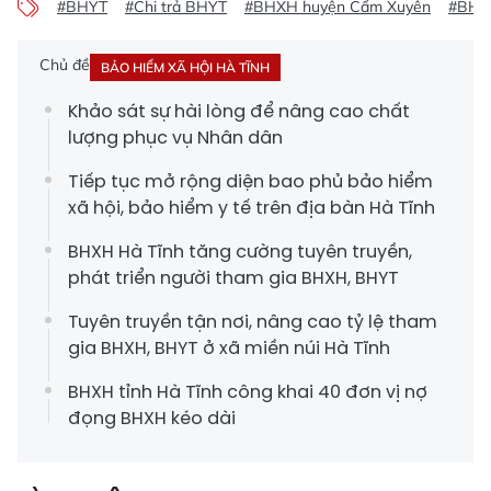
#BHYT
#Chi trả BHYT
#BHXH huyện Cẩm Xuyên
#BHXH
Chủ đề
BẢO HIỂM XÃ HỘI HÀ TĨNH
Khảo sát sự hài lòng để nâng cao chất
lượng phục vụ Nhân dân
Tiếp tục mở rộng diện bao phủ bảo hiểm
xã hội, bảo hiểm y tế trên địa bàn Hà Tĩnh
BHXH Hà Tĩnh tăng cường tuyên truyền,
phát triển người tham gia BHXH, BHYT
Tuyên truyền tận nơi, nâng cao tỷ lệ tham
gia BHXH, BHYT ở xã miền núi Hà Tĩnh
BHXH tỉnh Hà Tĩnh công khai 40 đơn vị nợ
đọng BHXH kéo dài