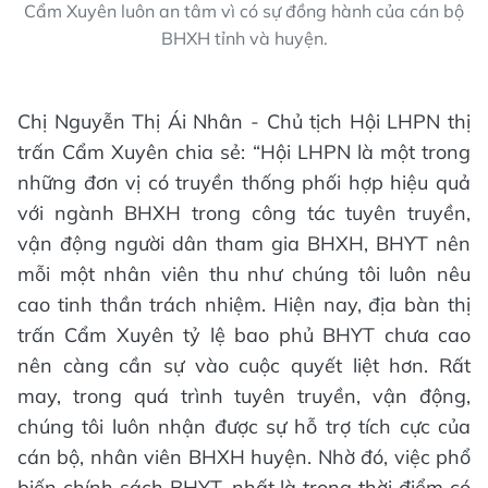
Cẩm Xuyên luôn an tâm vì có sự đồng hành của cán bộ
BHXH tỉnh và huyện.
Chị Nguyễn Thị Ái Nhân - Chủ tịch Hội LHPN thị
trấn Cẩm Xuyên chia sẻ: “Hội LHPN là một trong
những đơn vị có truyền thống phối hợp hiệu quả
với ngành BHXH trong công tác tuyên truyền,
vận động người dân tham gia BHXH, BHYT nên
mỗi một nhân viên thu như chúng tôi luôn nêu
cao tinh thần trách nhiệm. Hiện nay, địa bàn thị
trấn Cẩm Xuyên tỷ lệ bao phủ BHYT chưa cao
nên càng cần sự vào cuộc quyết liệt hơn. Rất
may, trong quá trình tuyên truyền, vận động,
chúng tôi luôn nhận được sự hỗ trợ tích cực của
cán bộ, nhân viên BHXH huyện. Nhờ đó, việc phổ
biến chính sách BHYT, nhất là trong thời điểm có