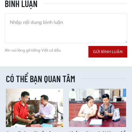
BÌNH LUẬN
Xin vui lòng gõ tiếng Việt có dấu
GỬI BÌNH LUẬN
CÓ THỂ BẠN QUAN TÂM