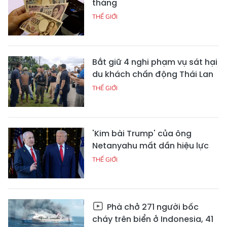
tháng
THẾ GIỚI
Bắt giữ 4 nghi phạm vụ sát hại
du khách chấn động Thái Lan
THẾ GIỚI
'Kim bài Trump' của ông
Netanyahu mất dần hiệu lực
THẾ GIỚI
Phà chở 271 người bốc
cháy trên biển ở Indonesia, 41