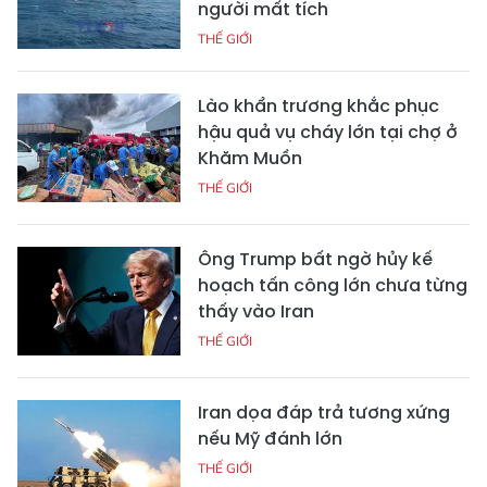
người mất tích
THẾ GIỚI
Lào khẩn trương khắc phục
hậu quả vụ cháy lớn tại chợ ở
Khăm Muồn
THẾ GIỚI
Ông Trump bất ngờ hủy kế
hoạch tấn công lớn chưa từng
thấy vào Iran
THẾ GIỚI
Iran dọa đáp trả tương xứng
nếu Mỹ đánh lớn
THẾ GIỚI