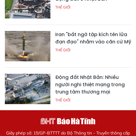
THẾ GIỚI
Iran "bất ngờ tập kích tên lửa
đạn đạo" nhằm vào căn cứ Mỹ
THẾ GIỚI
Động đất Nhật Bản: Nhiều
người nghi thiệt mạng trong
trung tâm thương mại
THẾ GIỚI
Giấy phép số: 15/GP-BTTTT do Bộ Thông tin - Truyền thông cấp