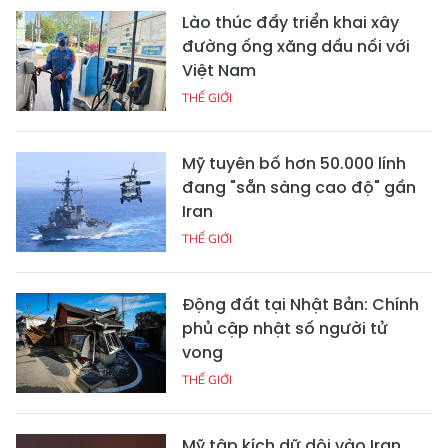
Lào thúc đẩy triển khai xây
đường ống xăng dầu nối với
Việt Nam
THẾ GIỚI
Mỹ tuyên bố hơn 50.000 lính
đang "sẵn sàng cao độ" gần
Iran
THẾ GIỚI
Động đất tại Nhật Bản: Chính
phủ cập nhật số người tử
vong
THẾ GIỚI
Mỹ tập kích dữ dội vào Iran