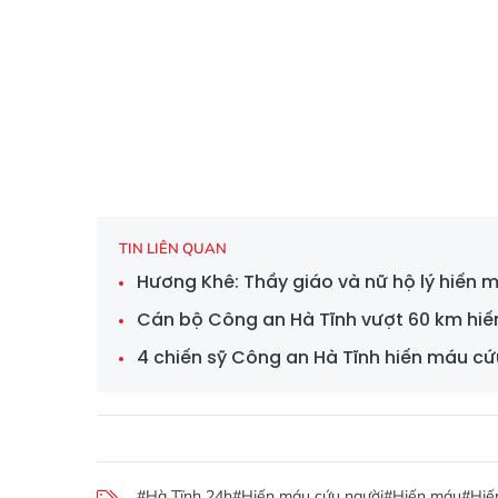
TIN LIÊN QUAN
Hương Khê: Thầy giáo và nữ hộ lý hiến 
Cán bộ Công an Hà Tĩnh vượt 60 km hiế
4 chiến sỹ Công an Hà Tĩnh hiến máu cứ
#Hà Tĩnh 24h
#Hiến máu cứu người
#Hiến máu
#Hiế