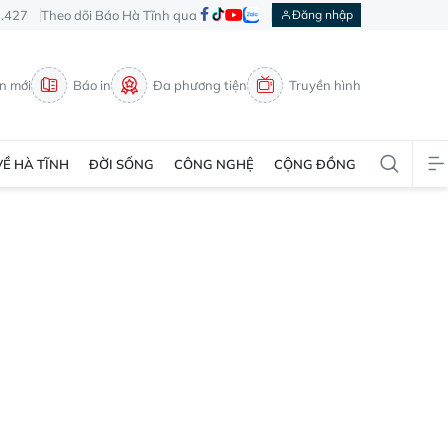
3.427
Theo dõi Báo Hà Tĩnh qua
Đăng nhập
in mới
Báo in
Đa phương tiện
Truyền hình
VỀ HÀ TĨNH
ĐỜI SỐNG
CÔNG NGHỆ
CỘNG ĐỒNG