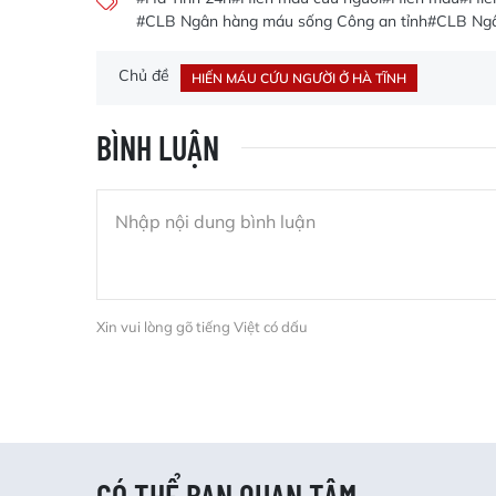
#CLB Ngân hàng máu sống Công an tỉnh
#CLB Ngâ
Chủ đề
HIẾN MÁU CỨU NGƯỜI Ở HÀ TĨNH
BÌNH LUẬN
Xin vui lòng gõ tiếng Việt có dấu