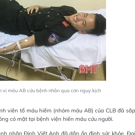
n vị máu AB cứu bệnh nhân qua cơn nguy kịch
ành viên tổ máu hiếm (nhóm máu AB) của CLB đã sắ
óng có mặt tại bệnh viện hiến máu cứu người.
nh nhân Đinh Viết Anh đã dần ổn định sức khỏe. Đạ