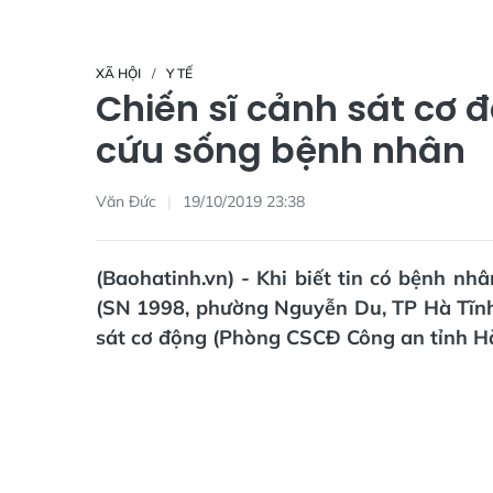
XÃ HỘI
Y TẾ
Chiến sĩ cảnh sát cơ 
cứu sống bệnh nhân
Văn Đức
19/10/2019 23:38
(Baohatinh.vn) - Khi biết tin có bệnh n
(SN 1998, phường Nguyễn Du, TP Hà Tĩnh) 
sát cơ động (Phòng CSCĐ Công an tỉnh Hà