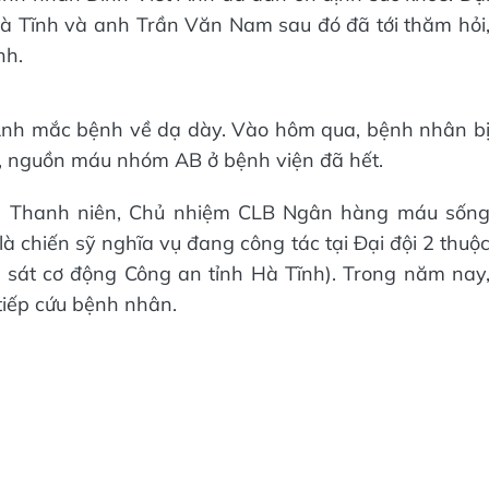
 Tĩnh và anh Trần Văn Nam sau đó đã tới thăm hỏi
nh.
 Anh mắc bệnh về dạ dày. Vào hôm qua, bệnh nhân b
n, nguồn máu nhóm AB ở bệnh viện đã hết.
àn Thanh niên, Chủ nhiệm CLB Ngân hàng máu sốn
 chiến sỹ nghĩa vụ đang công tác tại Đại đội 2 thuộ
sát cơ động Công an tỉnh Hà Tĩnh). Trong năm nay
tiếp cứu bệnh nhân.