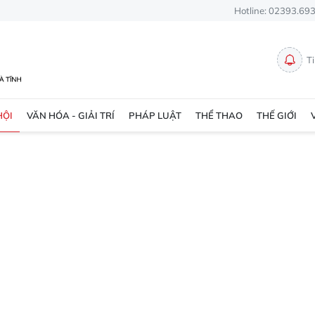
Hotline: 02393.69
T
HỘI
VĂN HÓA - GIẢI TRÍ
PHÁP LUẬT
THỂ THAO
THẾ GIỚI