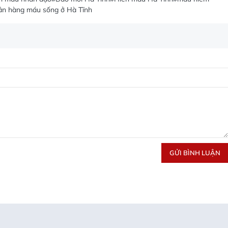
n hàng máu sống ở Hà Tĩnh
GỬI BÌNH LUẬN