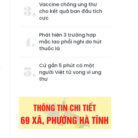
Vaccine chống ung thư
cho kết quả ban đầu tích
cực
Phát hiện 3 trường hợp
mắc lao phổi nghi do hút
thuốc lá
Cứ gần 5 phút có một
t
người Việt tử vong vì ung
à
thư