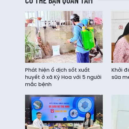
CÓ THỂ BẠN QUAN TÂM
Phát hiện ổ dịch sốt xuất
Khởi đ
huyết ở xã Kỳ Hoa với 5 người
sữa m
mắc bệnh