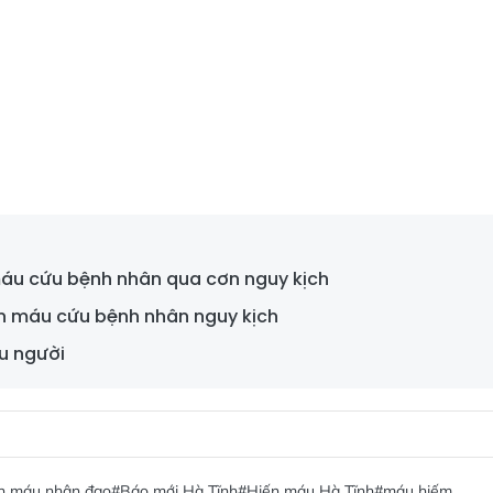
máu cứu bệnh nhân qua cơn nguy kịch
n máu cứu bệnh nhân nguy kịch
u người
n máu nhân đạo
#Báo mới Hà Tĩnh
#Hiến máu Hà Tĩnh
#máu hiếm