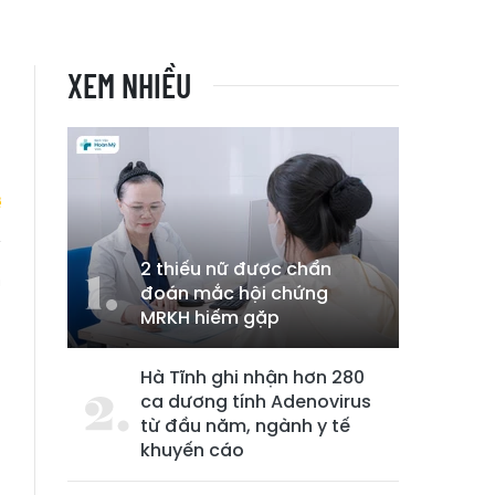
XEM NHIỀU
2 thiếu nữ được chẩn
m
đoán mắc hội chứng
h
MRKH hiếm gặp
Hà Tĩnh ghi nhận hơn 280
ca dương tính Adenovirus
từ đầu năm, ngành y tế
khuyến cáo