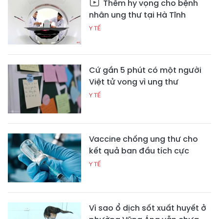
Thêm hy vọng cho bệnh
nhân ung thư tại Hà Tĩnh
Y TẾ
Cứ gần 5 phút có một người
Việt tử vong vì ung thư
Y TẾ
Vaccine chống ung thư cho
kết quả ban đầu tích cực
Y TẾ
Vì sao ổ dịch sốt xuất huyết ở