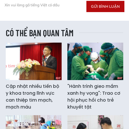
Xin vui lòng gõ tiếng Việt có dấu
GỬI BÌNH LUẬN
CÓ THỂ BẠN QUAN TÂM
Cập nhật nhiều tiến bộ
"Hành trình gieo mầm
y khoa trong lĩnh vực
xanh hy vọng": Trao cơ
can thiệp tim mạch,
hội phục hồi cho trẻ
mạch máu
khuyết tật