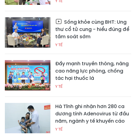
Y TẾ
Sống khỏe cùng BHT: Ung
thư cổ tử cung - hiểu đúng để
tầm soát sớm
Y TẾ
Đẩy mạnh truyền thông, nâng
cao năng lực phòng, chống
tác hại thuốc lá
Y TẾ
Hà Tĩnh ghi nhận hơn 280 ca
dương tính Adenovirus từ đầu
năm, ngành y tế khuyến cáo
Y TẾ