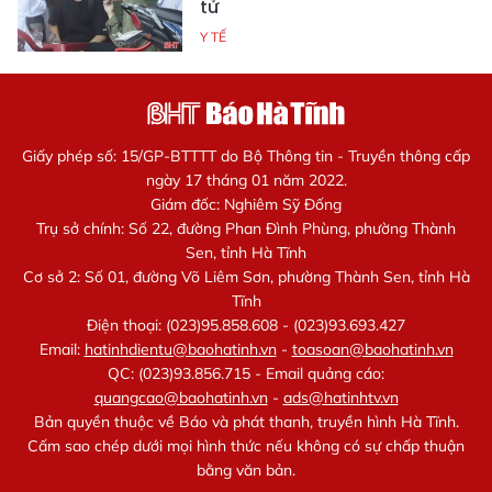
tử
Y TẾ
Giấy phép số: 15/GP-BTTTT do Bộ Thông tin - Truyền thông cấp
ngày 17 tháng 01 năm 2022.
Giám đốc: Nghiêm Sỹ Đống
Trụ sở chính: Số 22, đường Phan Đình Phùng, phường Thành
Sen, tỉnh Hà Tĩnh
Cơ sở 2: Số 01, đường Võ Liêm Sơn, phường Thành Sen, tỉnh Hà
Tĩnh
Điện thoại: (023)95.858.608 - (023)93.693.427
Email:
hatinhdientu@baohatinh.vn
-
toasoan@baohatinh.vn
QC: (023)93.856.715 - Email quảng cáo:
quangcao@baohatinh.vn
-
ads@hatinhtv.vn
Bản quyền thuộc về Báo và phát thanh, truyền hình Hà Tĩnh.
Cấm sao chép dưới mọi hình thức nếu không có sự chấp thuận
bằng văn bản.