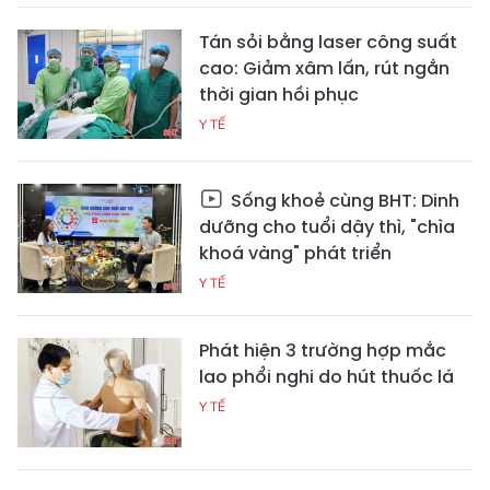
Tán sỏi bằng laser công suất
cao: Giảm xâm lấn, rút ngắn
thời gian hồi phục
Y TẾ
Sống khoẻ cùng BHT: Dinh
dưỡng cho tuổi dậy thì, "chìa
khoá vàng" phát triển
Y TẾ
Phát hiện 3 trường hợp mắc
lao phổi nghi do hút thuốc lá
Y TẾ