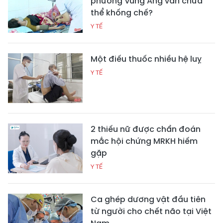
phường Vũng Áng vẫn chưa
thể khống chế?
Y TẾ
Một điếu thuốc nhiều hệ luỵ
Y TẾ
2 thiếu nữ được chẩn đoán
mắc hội chứng MRKH hiếm
gặp
Y TẾ
Ca ghép dương vật đầu tiên
từ người cho chết não tại Việt