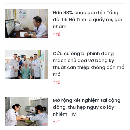
Hơn 98% cuộc gọi đến Tổng
đài 115 Hà Tĩnh là quấy rối, gọi
nhầm
Y TẾ
Cứu cụ ông bị phình động
mạch chủ dọa vỡ bằng kỹ
thuật can thiệp không cần mổ
mở
Y TẾ
Mở rộng xét nghiệm tại cộng
đồng, thu hẹp nguy cơ lây
nhiễm HIV
Y TẾ