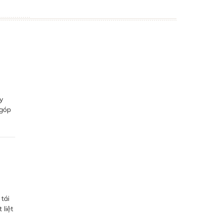
y
 góp
tái
 liệt