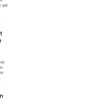
ốc
 giải
t
h
một.
ộc
ước
ân