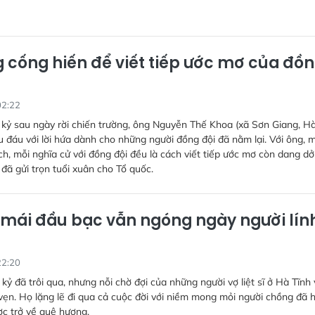
 cống hiến để viết tiếp ước mơ của đồ
02:22
kỷ sau ngày rời chiến trường, ông Nguyễn Thế Khoa (xã Sơn Giang, H
u đáu với lời hứa dành cho những người đồng đội đã nằm lại. Với ông, 
ích, mỗi nghĩa cử với đồng đội đều là cách viết tiếp ước mơ còn dang d
đã gửi trọn tuổi xuân cho Tổ quốc.
mái đầu bạc vẫn ngóng ngày người lín
22:20
kỷ đã trôi qua, nhưng nỗi chờ đợi của những người vợ liệt sĩ ở Hà Tĩnh
ẹn. Họ lặng lẽ đi qua cả cuộc đời với niềm mong mỏi người chồng đã 
c trở về quê hương.