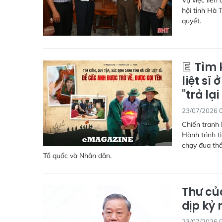
Vụ việc liên
hội tỉnh Hà 
quyết.
Tìm k
liệt sĩ
"trả lại
23/07/2026 
Chiến tranh 
Hành trình tì
chạy đua thầ
Tổ quốc và Nhân dân.
Thư củ
dịp kỷ 
23/07/2026 