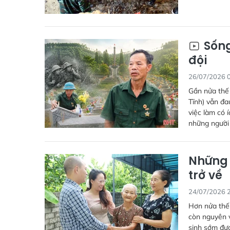
Sống
đội
26/07/2026 
Gần nửa thế 
Tĩnh) vẫn đa
việc làm có 
những người 
Những 
trở về
24/07/2026 
Hơn nửa thế 
còn nguyên v
sinh sớm đượ