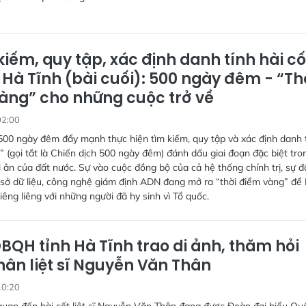
iếm, quy tập, xác định danh tính hài cố
 ở Hà Tĩnh (bài cuối): 500 ngày đêm - “Th
àng” cho những cuộc trở về
02:00
500 ngày đêm đẩy mạnh thực hiện tìm kiếm, quy tập và xác định danh 
sĩ” (gọi tắt là Chiến dịch 500 ngày đêm) đánh dấu giai đoạn đặc biệt tro
ri ân của đất nước. Sự vào cuộc đồng bộ của cả hệ thống chính trị, sự 
 sở dữ liệu, công nghệ giám định ADN đang mở ra “thời điểm vàng” để
êng liêng với những người đã hy sinh vì Tổ quốc.
BQH tỉnh Hà Tĩnh trao di ảnh, thăm hỏi
hân liệt sĩ Nguyễn Văn Thân
10:20