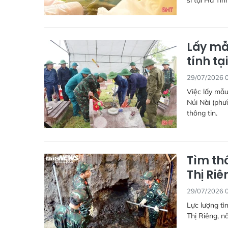
sĩ tại Hà Tĩn
Lấy mẫ
tính tạ
29/07/2026 
Việc lấy mẫu
Núi Nài (phư
thông tin.
Tìm thấ
Thị Riê
29/07/2026 
Lực lượng tìm
Thị Riêng, n