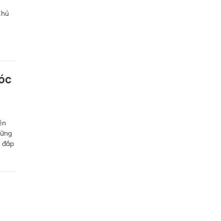
Chủ
óc
én
hững
i đắp