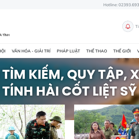
Hotline: 02393.69
T
HỘI
VĂN HÓA - GIẢI TRÍ
PHÁP LUẬT
THỂ THAO
THẾ GIỚI
TÌM KIẾM, QUY TẬP,
TÍNH HÀI CỐT LIỆT SỸ