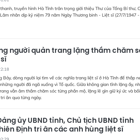
thanh, truyền hình Hà Tĩnh trân trọng giới thiệu Thư của Tổng Bí thư, 
 Lâm nhân dịp kỷ niệm 79 năm Ngày Thương binh - Liệt sĩ (27/7/1947 -
g người quản trang lặng thầm chăm s
 sĩ
22:18
g Bảy, dòng người lại tìm về các nghĩa trang liệt sĩ ở Hà Tĩnh để thắp n
 những người đã ngã xuống vì Tổ quốc. Giữa không gian tĩnh lặng ấy, n
rang vẫn âm thầm chăm sóc từng phần mộ, lặng lẽ gìn giữ ký ức và bồ
ri ân qua từng ngày.
Đảng ủy UBND tỉnh, Chủ tịch UBND tỉnh
iên Định tri ân các anh hùng liệt sĩ
02:29