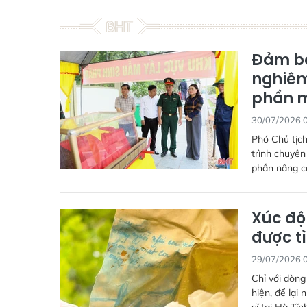
Đảm bả
nghiêm
phần mộ
30/07/2026 
Phó Chủ tịc
trình chuyên
phần nâng cao
Xúc độ
được tì
29/07/2026 
Chỉ với dòng
hiện, để lại 