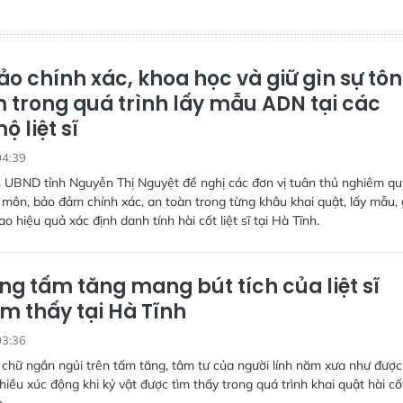
o chính xác, khoa học và giữ gìn sự tôn
 trong quá trình lấy mẫu ADN tại các
 liệt sĩ
04:39
h UBND tỉnh Nguyễn Thị Nguyệt đề nghị các đơn vị tuân thủ nghiêm qu
 môn, bảo đảm chính xác, an toàn trong từng khâu khai quật, lấy mẫu,
 hiệu quả xác định danh tính hài cốt liệt sĩ tại Hà Tĩnh.
ng tấm tăng mang bút tích của liệt sĩ
m thấy tại Hà Tĩnh
03:36
 chữ ngắn ngủi trên tấm tăng, tâm tư của người lính năm xưa như được 
nhiều xúc động khi kỷ vật được tìm thấy trong quá trình khai quật hài cốt