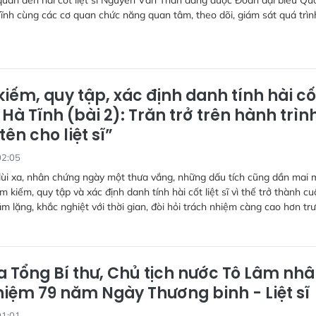
 quan đến hài cốt liệt sĩ Nguyễn Văn Thân đang được Đoàn đại biểu Qu
Tĩnh cùng các cơ quan chức năng quan tâm, theo dõi, giám sát quá trình
iếm, quy tập, xác định danh tính hài cố
 ở Hà Tĩnh (bài 2): Trăn trở trên hành trìn
 tên cho liệt sĩ”
02:05
lùi xa, nhân chứng ngày một thưa vắng, những dấu tích cũng dần mai 
m kiếm, quy tập và xác định danh tính hài cốt liệt sĩ vì thế trở thành cu
m lặng, khắc nghiệt với thời gian, đòi hỏi trách nhiệm càng cao hơn tr
a Tổng Bí thư, Chủ tịch nước Tô Lâm nh
niệm 79 năm Ngày Thương binh - Liệt sĩ
01:01