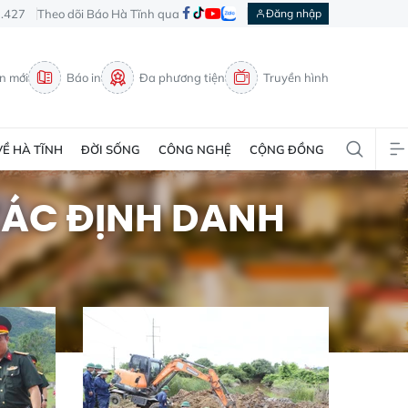
3.427
Theo dõi Báo Hà Tĩnh qua
Đăng nhập
in mới
Báo in
Đa phương tiện
Truyền hình
VỀ HÀ TĨNH
ĐỜI SỐNG
CÔNG NGHỆ
CỘNG ĐỒNG
 XÁC ĐỊNH DANH