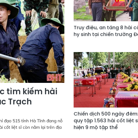
Truy điệu, an táng 8 hài cốt
hy sinh tại chiến trường 
c tìm kiếm hài
úc Trạch
Chiến dịch 500 ngày đêm
quy tập 1.563 hài cốt liệt s
hỉ đạo 515 tỉnh Hà Tĩnh đang nỗ
hiện 9 mộ tập thể
 cốt liệt sĩ còn nằm lại trên địa