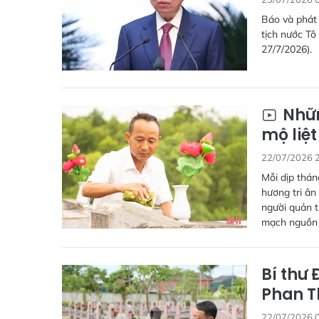
Báo và phát 
tịch nước Tô
27/7/2026).
Nhữn
mộ liệt
22/07/2026 
Mỗi dịp thán
hương tri ân
người quản t
mạch nguồn t
Bí thư 
Phan Th
22/07/2026 