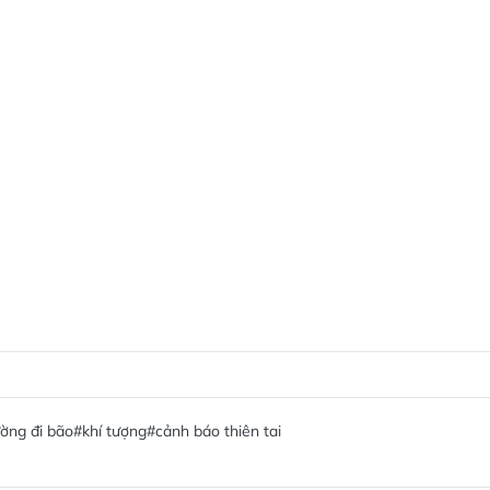
ờng đi bão
#khí tượng
#cảnh báo thiên tai