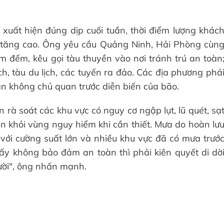
uất hiện đúng dịp cuối tuần, thời điểm lượng khác
n tăng cao. Ông yêu cầu Quảng Ninh, Hải Phòng cùn
 đếm, kêu gọi tàu thuyền vào nơi tránh trú an toàn
h, tàu du lịch, các tuyến ra đảo. Các địa phương phả
n không chủ quan trước diễn biến của bão.
rà soát các khu vực có nguy cơ ngập lụt, lũ quét, sạ
ân khỏi vùng nguy hiểm khi cần thiết. Mưa do hoàn lư
 với cường suất lớn và nhiều khu vực đã có mưa trướ
hấy không bảo đảm an toàn thì phải kiên quyết di dờ
gười", ông nhấn mạnh.