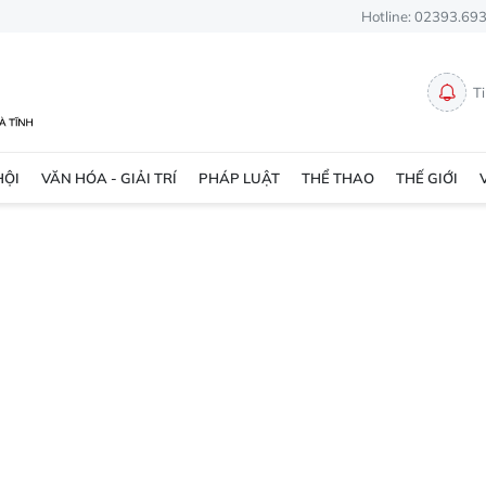
Hotline: 02393.69
T
HỘI
VĂN HÓA - GIẢI TRÍ
PHÁP LUẬT
THỂ THAO
THẾ GIỚI