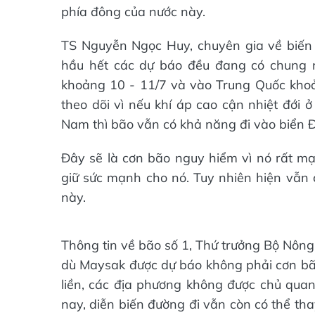
phía đông của nước này.
TS Nguyễn Ngọc Huy, chuyên gia về biến đ
hầu hết các dự báo đều đang có chung 
khoảng 10 - 11/7 và vào Trung Quốc khoả
theo dõi vì nếu khí áp cao cận nhiệt đới 
Nam thì bão vẫn có khả năng đi vào biển 
Đây sẽ là cơn bão nguy hiểm vì nó rất mạ
giữ sức mạnh cho nó. Tuy nhiên hiện vẫn
này.
Thông tin về bão số 1, Thứ trưởng Bộ Nôn
dù Maysak được dự báo không phải cơn bã
liền, các địa phương không được chủ quan
nay, diễn biến đường đi vẫn còn có thể tha