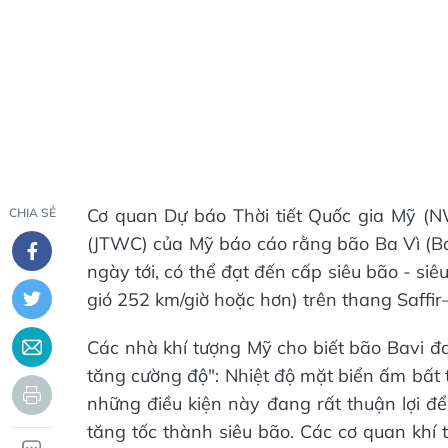
Cơ quan Dự báo Thời tiết Quốc gia Mỹ (
CHIA SẺ
(JTWC) của Mỹ báo cáo rằng bão Ba Vì (B
ngày tới, có thể đạt đến cấp siêu bão - si
gió 252 km/giờ hoặc hơn) trên thang Saffir
Các nhà khí tượng Mỹ cho biết bão Bavi đa
tăng cường độ": Nhiệt độ mặt biển ấm bất 
những điều kiện này đang rất thuận lợi đ
tăng tốc thành siêu bão. Các cơ quan khí 