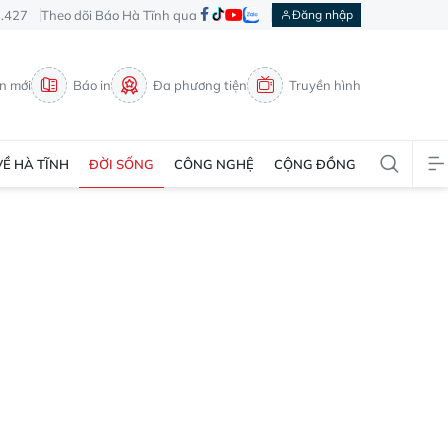
3.427
Theo dõi Báo Hà Tĩnh qua
Đăng nhập
in mới
Báo in
Đa phương tiện
Truyền hình
VỀ HÀ TĨNH
ĐỜI SỐNG
CÔNG NGHỆ
CỘNG ĐỒNG