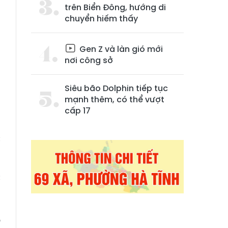
trên Biển Đông, hướng di
chuyển hiếm thấy
Gen Z và làn gió mới
nơi công sở
Siêu bão Dolphin tiếp tục
mạnh thêm, có thể vượt
p
cấp 17
g
c
c
-
m
o