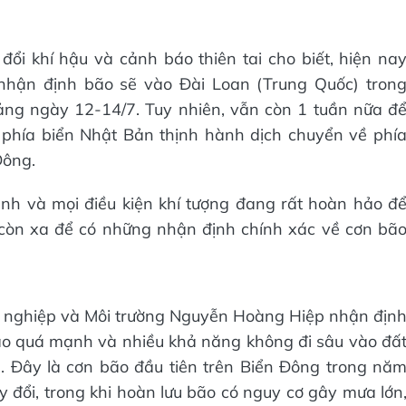
ổi khí hậu và cảnh báo thiên tai cho biết, hiện na
nhận định bão sẽ vào Đài Loan (Trung Quốc) tron
ng ngày 12-14/7. Tuy nhiên, vẫn còn 1 tuần nữa đ
ở phía biển Nhật Bản thịnh hành dịch chuyển về phí
Đông.
nh và mọi điều kiện khí tượng đang rất hoàn hảo đ
 còn xa để có những nhận định chính xác về cơn bã
g nghiệp và Môi trường Nguyễn Hoàng Hiệp nhận địn
o quá mạnh và nhiều khả năng không đi sâu vào đấ
. Đây là cơn bão đầu tiên trên Biển Đông trong nă
y đổi, trong khi hoàn lưu bão có nguy cơ gây mưa lớn