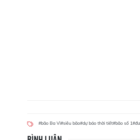
#bão Ba Vì
#siêu bão
#dự báo thời tiết
#bão số 1
#đư
BÌNH LUẬN