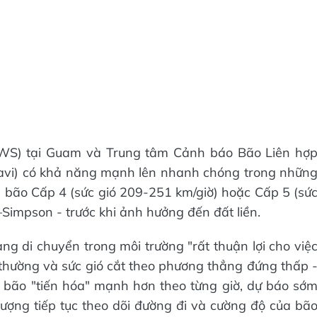
NWS) tại Guam và Trung tâm Cảnh báo Bão Liên hợ
avi) có khả năng mạnh lên nhanh chóng trong nhữn
êu bão Cấp 4 (sức gió 209-251 km/giờ) hoặc Cấp 5 (sứ
–Simpson - trước khi ảnh hưởng đến đất liền.
ng di chuyển trong môi trường "rất thuận lợi cho việ
thường và sức gió cắt theo phương thẳng đứng thấp 
ể bão "tiến hóa" mạnh hơn theo từng giờ, dự báo sớ
tượng tiếp tục theo dõi đường đi và cường độ của bã