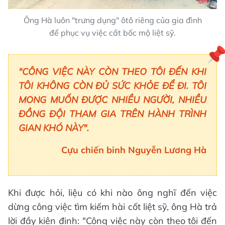
Ông Hà luôn "trưng dụng" ôtô riêng của gia đình
để phục vụ việc cất bốc mộ liệt sỹ.
"CÔNG VIỆC NÀY CÒN THEO TÔI ĐẾN KHI
TÔI KHÔNG CÒN ĐỦ SỨC KHỎE ĐỂ ĐI. TÔI
MONG MUỐN ĐƯỢC NHIỀU NGƯỜI, NHIỀU
ĐỒNG ĐỘI THAM GIA TRÊN HÀNH TRÌNH
GIAN KHÓ NÀY".
Cựu chiến binh Nguyễn Lương Hà
Khi được hỏi, liệu có khi nào ông nghĩ đến việc
dừng công việc tìm kiếm hài cốt liệt sỹ, ông Hà trả
lời đầy kiên định: "Công việc này còn theo tôi đến