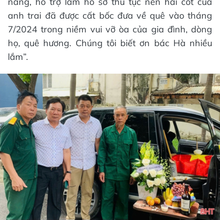
năng, hỗ trợ làm hồ sơ thủ tục nên hài cốt của
anh trai đã được cất bốc đưa về quê vào tháng
7/2024 trong niềm vui vỡ òa của gia đình, dòng
họ, quê hương. Chúng tôi biết ơn bác Hà nhiều
lắm”.