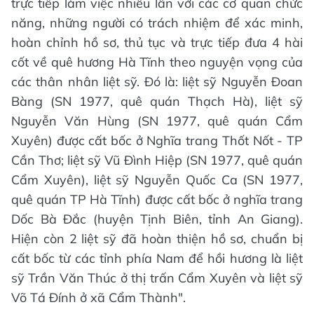
trực tiếp làm việc nhiều lần với các cơ quan chức
năng, những người có trách nhiệm để xác minh,
hoàn chỉnh hồ sơ, thủ tục và trực tiếp đưa 4 hài
cốt về quê hương Hà Tĩnh theo nguyện vọng của
các thân nhân liệt sỹ. Đó là: liệt sỹ Nguyễn Đoan
Bàng (SN 1977, quê quán Thạch Hà), liệt sỹ
Nguyễn Văn Hùng (SN 1977, quê quán Cẩm
Xuyên) được cất bốc ở Nghĩa trang Thốt Nốt - TP
Cần Thơ; liệt sỹ Vũ Đình Hiệp (SN 1977, quê quán
Cẩm Xuyên), liệt sỹ Nguyễn Quốc Ca (SN 1977,
quê quán TP Hà Tĩnh) được cất bốc ở nghĩa trang
Dốc Bà Đắc (huyện Tịnh Biên, tỉnh An Giang).
Hiện còn 2 liệt sỹ đã hoàn thiện hồ sơ, chuẩn bị
cất bốc từ các tỉnh phía Nam để hồi hương là liệt
sỹ Trần Văn Thúc ở thị trấn Cẩm Xuyên và liệt sỹ
Võ Tá Đính ở xã Cẩm Thành".