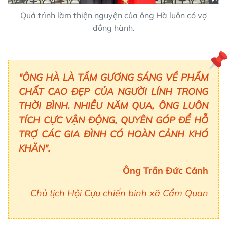
Quá trình làm thiện nguyện của ông Hà luôn có vợ
đồng hành.
"ÔNG HÀ LÀ TẤM GƯƠNG SÁNG VỀ PHẨM
CHẤT CAO ĐẸP CỦA NGƯỜI LÍNH TRONG
THỜI BÌNH. NHIỀU NĂM QUA, ÔNG LUÔN
TÍCH CỰC VẬN ĐỘNG, QUYÊN GÓP ĐỂ HỖ
TRỢ CÁC GIA ĐÌNH CÓ HOÀN CẢNH KHÓ
KHĂN".
Ông Trần Đức Cảnh
Chủ tịch Hội Cựu chiến binh xã Cẩm Quan