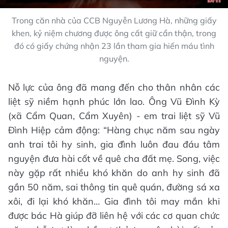
Trong căn nhà của CCB Nguyễn Lương Hà, những giấy
khen, kỷ niệm chương được ông cất giữ cẩn thận, trong
đó có giấy chứng nhận 23 lần tham gia hiến máu tình
nguyện.
Nỗ lực của ông đã mang đến cho thân nhân các
liệt sỹ niềm hạnh phúc lớn lao. Ông Vũ Đình Kỳ
(xã Cẩm Quan, Cẩm Xuyên) - em trai liệt sỹ Vũ
Đình Hiệp cảm động: “Hàng chục năm sau ngày
anh trai tôi hy sinh, gia đình luôn đau đáu tâm
nguyện đưa hài cốt về quê cha đất mẹ. Song, việc
này gặp rất nhiều khó khăn do anh hy sinh đã
gần 50 năm, sai thông tin quê quán, đường sá xa
xôi, đi lại khó khăn… Gia đình tôi may mắn khi
được bác Hà giúp đỡ liên hệ với các cơ quan chức