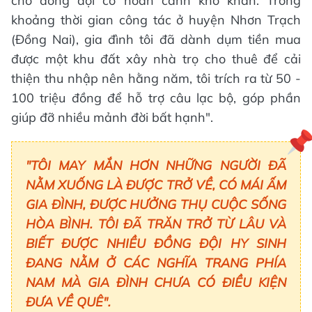
cho đồng đội có hoàn cảnh khó khăn.
Trong
khoảng thời gian công tác ở huyện Nhơn Trạch
(Đồng Nai), gia đình tôi đã dành dụm tiền mua
được một khu đất xây nhà trọ cho thuê để cải
thiện thu nhập nên hằng năm, tôi trích ra từ 50 -
100 triệu đồng để hỗ trợ câu lạc bộ, góp phần
giúp đỡ nhiều mảnh đời bất hạnh".
"TÔI MAY MẮN HƠN NHỮNG NGƯỜI ĐÃ
NẰM XUỐNG LÀ ĐƯỢC TRỞ VỀ, CÓ MÁI ẤM
GIA ĐÌNH, ĐƯỢC HƯỞNG THỤ CUỘC SỐNG
HÒA BÌNH. TÔI ĐÃ TRĂN TRỞ TỪ LÂU VÀ
BIẾT ĐƯỢC NHIỀU ĐỒNG ĐỘI HY SINH
ĐANG NẰM Ở CÁC NGHĨA TRANG PHÍA
NAM MÀ GIA ĐÌNH CHƯA CÓ ĐIỀU KIỆN
ĐƯA VỀ QUÊ".