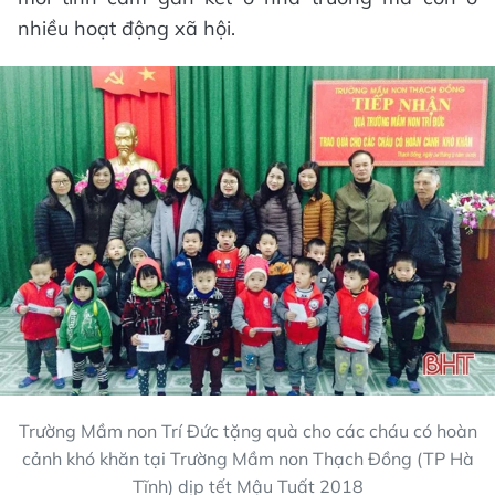
nhiều hoạt động xã hội.
Trường Mầm non Trí Đức tặng quà cho các cháu có hoàn
cảnh khó khăn tại Trường Mầm non Thạch Đồng (TP Hà
Tĩnh) dịp tết Mậu Tuất 2018