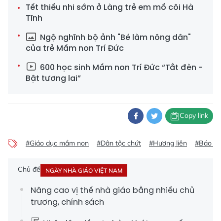
Tết thiếu nhi sớm ở Làng trẻ em mồ côi Hà
Tĩnh
Ngộ nghĩnh bộ ảnh "Bé làm nông dân"
của trẻ Mầm non Trí Đức
600 học sinh Mầm non Trí Đức “Tắt đèn -
Bật tương lai”
Copy link
#Giáo dục mầm non
#Dân tộc chứt
#Hương liên
#Báo mớ
Chủ đề
NGÀY NHÀ GIÁO VIỆT NAM
Nâng cao vị thế nhà giáo bằng nhiều chủ
trương, chính sách