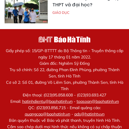
THPT và đại học?
GIÁO DỤC
Giấy phép số: 15/GP-BTTTT do Bộ Thông tin - Truyền thông cấp
ngày 17 tháng 01 năm 2022.
Giám đốc: Nghiêm Sỹ Đống
Trụ sở chính: Số 22, đường Phan Đình Phùng, phường Thành
Sen, tỉnh Hà Tĩnh
Cơ sở 2: Số 01, đường Võ Liêm Sơn, phường Thành Sen, tỉnh Hà
Tĩnh
Điện thoại: (023)95.858.608 - (023)93.693.427
Email:
hatinhdientu@baohatinh.vn
-
toasoan@baohatinh.vn
QC: (023)93.856.715 - Email quảng cáo:
quangcao@baohatinh.vn
-
ads@hatinhtv.vn
Bản quyền thuộc về Báo và phát thanh, truyền hình Hà Tĩnh.
Cấm sao chép dưới mọi hình thức nếu không có sự chấp thuận