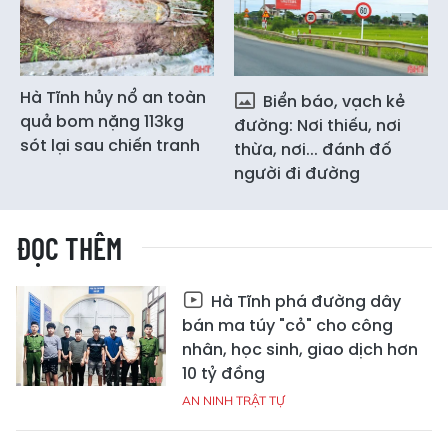
Hà Tĩnh hủy nổ an toàn
Biển báo, vạch kẻ
quả bom nặng 113kg
đường: Nơi thiếu, nơi
sót lại sau chiến tranh
thừa, nơi... đánh đố
người đi đường
ĐỌC THÊM
Hà Tĩnh phá đường dây
bán ma túy "cỏ" cho công
nhân, học sinh, giao dịch hơn
10 tỷ đồng
AN NINH TRẬT TỰ