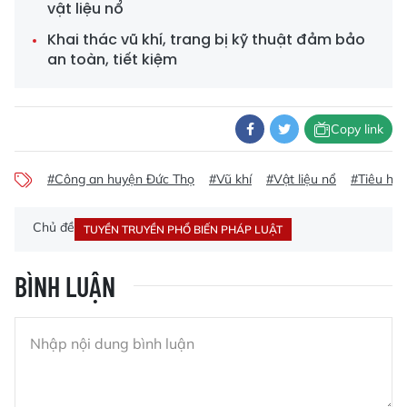
vật liệu nổ
Khai thác vũ khí, trang bị kỹ thuật đảm bảo
an toàn, tiết kiệm
Copy link
#Công an huyện Đức Thọ
#Vũ khí
#Vật liệu nổ
#Tiêu huỷ
Chủ đề
TUYỀN TRUYỀN PHỔ BIẾN PHÁP LUẬT
BÌNH LUẬN