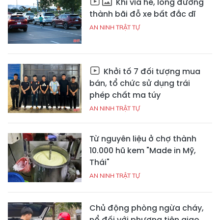
Khi vỉa hè, lòng đường
thành bãi đỗ xe bất đắc dĩ
AN NINH TRẬT TỰ
Khởi tố 7 đối tượng mua
bán, tổ chức sử dụng trái
phép chất ma túy
AN NINH TRẬT TỰ
Từ nguyên liệu ở chợ thành
10.000 hũ kem "Made in Mỹ,
Thái"
AN NINH TRẬT TỰ
Chủ động phòng ngừa cháy,
nổ đối với phương tiện giao