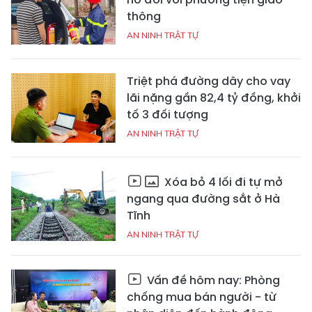
thông
AN NINH TRẬT TỰ
Triệt phá đường dây cho vay
lãi nặng gần 82,4 tỷ đồng, khởi
tố 3 đối tượng
AN NINH TRẬT TỰ
Xóa bỏ 4 lối đi tự mở
ngang qua đường sắt ở Hà
Tĩnh
AN NINH TRẬT TỰ
Vấn đề hôm nay: Phòng
chống mua bán người - từ