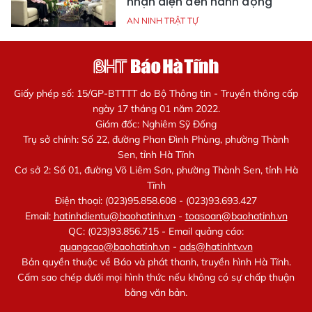
nhận diện đến hành động
AN NINH TRẬT TỰ
Giấy phép số: 15/GP-BTTTT do Bộ Thông tin - Truyền thông cấp
ngày 17 tháng 01 năm 2022.
Giám đốc: Nghiêm Sỹ Đống
Trụ sở chính: Số 22, đường Phan Đình Phùng, phường Thành
Sen, tỉnh Hà Tĩnh
Cơ sở 2: Số 01, đường Võ Liêm Sơn, phường Thành Sen, tỉnh Hà
Tĩnh
Điện thoại: (023)95.858.608 - (023)93.693.427
Email:
hatinhdientu@baohatinh.vn
-
toasoan@baohatinh.vn
QC: (023)93.856.715 - Email quảng cáo:
quangcao@baohatinh.vn
-
ads@hatinhtv.vn
Bản quyền thuộc về Báo và phát thanh, truyền hình Hà Tĩnh.
Cấm sao chép dưới mọi hình thức nếu không có sự chấp thuận
bằng văn bản.