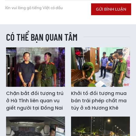
Xin vui lòng gõ tiếng Việt có dấu
GỬI BÌNH LUẬN
CÓ THỂ BẠN QUAN TÂM
Chặn bắt đối tượng trú
Khởi tố đối tượng mua
ở Hà Tĩnh liên quan vụ
bán trái phép chất ma
giết người tại Đồng Nai
túy ở xã Hương Khê