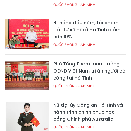
QUỐC PHÒNG - AN NINH
6 tháng đầu năm, tội phạm
trật tự xã hội ở Hà Tĩnh giảm
hơn 10%
QUỐC PHÒNG - AN NINH
Phó Tổng Tham mưu trưởng
QĐND Việt Nam tri ân người có
công tại Hà Tĩnh
QUỐC PHÒNG - AN NINH
Nữ đại úy Công an Hà Tĩnh và
hành trình chinh phục học
bổng Chính phủ Australia
QUỐC PHÒNG - AN NINH