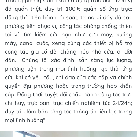
Trưởng phòng Cảnh sát cơ động trao đổi: "Đơn vị
đã quán triệt, duy trì 100% quân số ứng trực;
đồng thời tiến hành rà soát, trang bị đầy đủ các
phương tiện phục vụ công tác phòng chống thiên
tai và tìm kiếm cứu nạn như: cưa máy, xuồng
máy, cano, cuốc, xẻng cùng các thiết bị hỗ trợ
công tác gia cố đê, chằng néo nhà cửa, di dời
dân... Chúng tôi xác định, sẵn sàng lực lượng,
phương tiện trong mọi tình huống, kịp thời ứng
cứu khi có yêu cầu, chỉ đạo của các cấp và chính
quyền địa phương hoặc trong trường hợp khẩn
cấp. Đồng thời, tuyệt đối chấp hành công tác trực
chỉ huy, trực ban, trực chiến nghiêm túc 24/24h;
duy trì, đảm bảo công tác thông tin liên lạc trong
mọi tình huống".