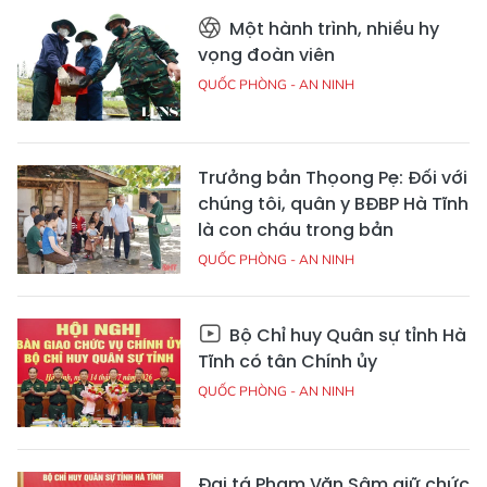
Một hành trình, nhiều hy
vọng đoàn viên
QUỐC PHÒNG - AN NINH
Trưởng bản Thọong Pẹ: Đối với
chúng tôi, quân y BĐBP Hà Tĩnh
là con cháu trong bản
QUỐC PHÒNG - AN NINH
Bộ Chỉ huy Quân sự tỉnh Hà
Tĩnh có tân Chính ủy
QUỐC PHÒNG - AN NINH
Đại tá Phạm Văn Sâm giữ chức