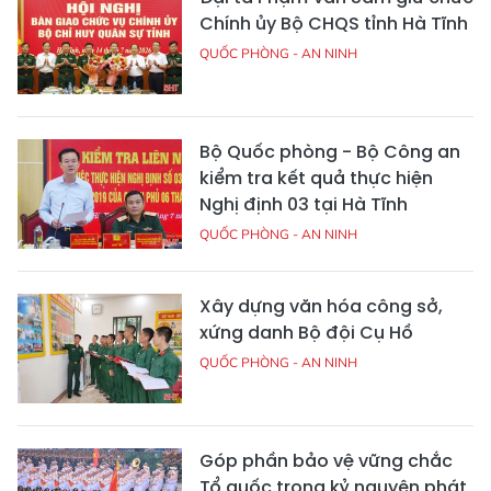
Chính ủy Bộ CHQS tỉnh Hà Tĩnh
QUỐC PHÒNG - AN NINH
Bộ Quốc phòng - Bộ Công an
kiểm tra kết quả thực hiện
Nghị định 03 tại Hà Tĩnh
QUỐC PHÒNG - AN NINH
Xây dựng văn hóa công sở,
xứng danh Bộ đội Cụ Hồ
QUỐC PHÒNG - AN NINH
Góp phần bảo vệ vững chắc
Tổ quốc trong kỷ nguyên phát