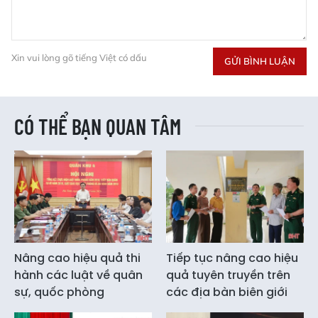
Xin vui lòng gõ tiếng Việt có dấu
GỬI BÌNH LUẬN
CÓ THỂ BẠN QUAN TÂM
Nâng cao hiệu quả thi
Tiếp tục nâng cao hiệu
hành các luật về quân
quả tuyên truyền trên
sự, quốc phòng
các địa bàn biên giới