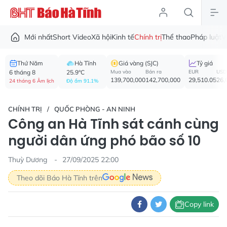
Mới nhất
Short Video
Xã hội
Kinh tế
Chính trị
Thể thao
Pháp luật
V
Thứ Năm
Hà Tĩnh
Giá vàng (SJC)
Tỷ giá
6 tháng 8
25.9°C
Mua vào
Bán ra
EUR
USD
139,700,000
142,700,000
29,510.05
26,
24 tháng 6 Âm lịch
Độ ẩm 91.1%
CHÍNH TRỊ
QUỐC PHÒNG - AN NINH
Công an Hà Tĩnh sát cánh cùng
người dân ứng phó bão số 10
Thuỳ Dương
27/09/2025 22:00
Theo dõi Báo Hà Tĩnh trên
Copy link