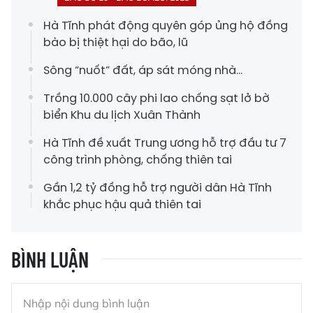
Hà Tĩnh phát động quyên góp ủng hộ đồng
bào bị thiệt hại do bão, lũ
Sông “nuốt” đất, áp sát móng nhà...
Trồng 10.000 cây phi lao chống sạt lở bờ
biển Khu du lịch Xuân Thành
Hà Tĩnh đề xuất Trung ương hỗ trợ đầu tư 7
công trình phòng, chống thiên tai
Gần 1,2 tỷ đồng hỗ trợ người dân Hà Tĩnh
khắc phục hậu quả thiên tai
BÌNH LUẬN