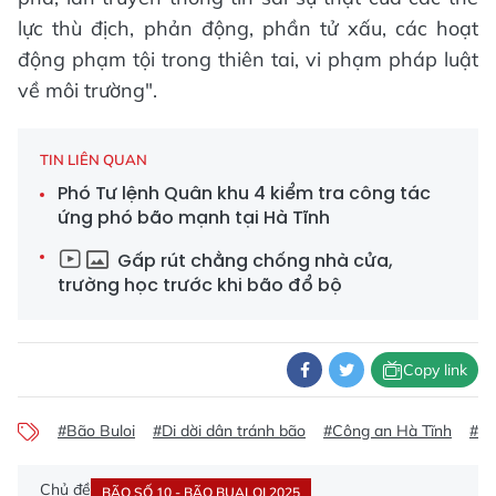
lực thù địch, phản động, phần tử xấu, các hoạt
động phạm tội trong thiên tai, vi phạm pháp luật
về môi trường".
TIN LIÊN QUAN
Phó Tư lệnh Quân khu 4 kiểm tra công tác
ứng phó bão mạnh tại Hà Tĩnh
Gấp rút chằng chống nhà cửa,
trường học trước khi bão đổ bộ
Copy link
#Bão Buloi
#Di dời dân tránh bão
#Công an Hà Tĩnh
#Lê
Chủ đề
BÃO SỐ 10 - BÃO BUALOI 2025