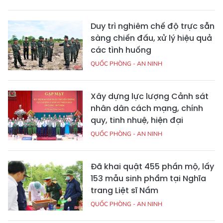
Duy trì nghiêm chế độ trực sẵn
sàng chiến đấu, xử lý hiệu quả
các tình huống
QUỐC PHÒNG - AN NINH
Xây dựng lực lượng Cảnh sát
nhân dân cách mạng, chính
quy, tinh nhuệ, hiện đại
QUỐC PHÒNG - AN NINH
Đã khai quật 455 phần mộ, lấy
153 mẫu sinh phẩm tại Nghĩa
trang Liệt sĩ Nầm
QUỐC PHÒNG - AN NINH