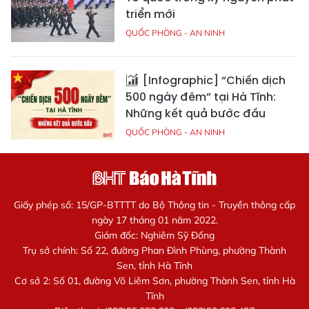
triển mới
QUỐC PHÒNG - AN NINH
[Infographic] “Chiến dịch
500 ngày đêm” tại Hà Tĩnh:
Những kết quả bước đầu
QUỐC PHÒNG - AN NINH
Giấy phép số: 15/GP-BTTTT do Bộ Thông tin - Truyền thông cấp
ngày 17 tháng 01 năm 2022.
Giám đốc: Nghiêm Sỹ Đống
Trụ sở chính: Số 22, đường Phan Đình Phùng, phường Thành
Sen, tỉnh Hà Tĩnh
Cơ sở 2: Số 01, đường Võ Liêm Sơn, phường Thành Sen, tỉnh Hà
Tĩnh