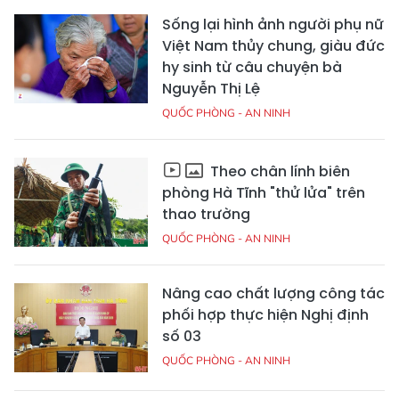
Sống lại hình ảnh người phụ nữ
Việt Nam thủy chung, giàu đức
hy sinh từ câu chuyện bà
Nguyễn Thị Lệ
QUỐC PHÒNG - AN NINH
Theo chân lính biên
phòng Hà Tĩnh "thử lửa" trên
thao trường
QUỐC PHÒNG - AN NINH
Nâng cao chất lượng công tác
phối hợp thực hiện Nghị định
số 03
QUỐC PHÒNG - AN NINH