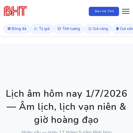
Báo Hà Tĩnh
⚽ Bóng đá
💹 Tỷ giá
💱 Tính lương
🥇 Giá vàng
⛽ Giá xă
Lịch âm hôm nay 1/7/2026
— Âm lịch, lịch vạn niên &
giờ hoàng đạo
Ngày xấu — ngày 17 tháng 5 năm Bính Ngọ