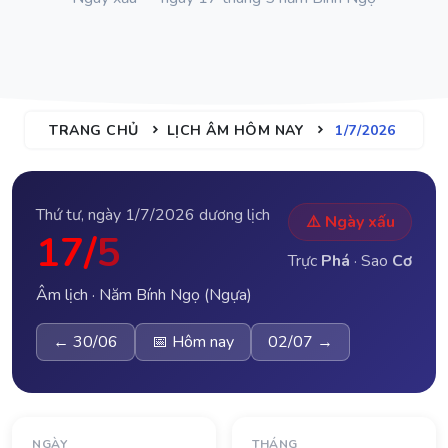
TRANG CHỦ
LỊCH ÂM HÔM NAY
1/7/2026
Thứ tư, ngày 1/7/2026 dương lịch
⚠️ Ngày xấu
17/
5
Trực
Phá
· Sao
Cơ
Âm lịch · Năm Bính Ngọ (Ngựa)
← 30/06
📅 Hôm nay
02/07 →
NGÀY
THÁNG