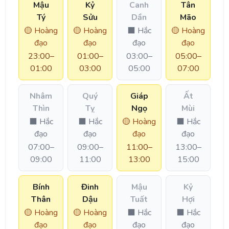
Mậu
Kỷ
Canh
Tân
Tý
Sửu
Dần
Mão
🟡 Hoàng
🟡 Hoàng
⬛ Hắc
🟡 Hoàng
đạo
đạo
đạo
đạo
23:00–
01:00–
03:00–
05:00–
01:00
03:00
05:00
07:00
Nhâm
Quý
Giáp
Ất
Thìn
Tỵ
Ngọ
Mùi
⬛ Hắc
⬛ Hắc
🟡 Hoàng
⬛ Hắc
đạo
đạo
đạo
đạo
07:00–
09:00–
11:00–
13:00–
09:00
11:00
13:00
15:00
Bính
Đinh
Mậu
Kỷ
Thân
Dậu
Tuất
Hợi
🟡 Hoàng
🟡 Hoàng
⬛ Hắc
⬛ Hắc
đạo
đạo
đạo
đạo