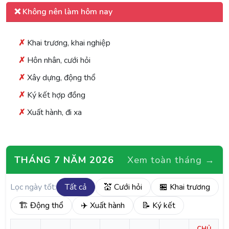
❌ Không nên làm hôm nay
Khai trương, khai nghiệp
Hôn nhân, cưới hỏi
Xây dựng, động thổ
Ký kết hợp đồng
Xuất hành, đi xa
THÁNG 7 NĂM 2026
Xem toàn tháng →
Lọc ngày tốt:
Tất cả
💒 Cưới hỏi
🏪 Khai trương
🏗️ Động thổ
✈️ Xuất hành
📝 Ký kết