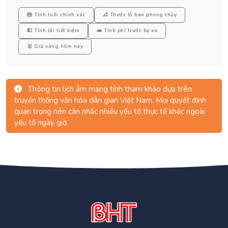
🎂 Tính tuổi chính xác
📐 Thước lỗ ban phong thủy
💵 Tính lãi tiết kiệm
🚗 Tính phí trước bạ xe
🥇 Giá vàng hôm nay
Thông tin lịch âm mang tính tham khảo dựa trên
truyền thống văn hóa dân gian Việt Nam. Mọi quyết định
quan trọng nên cân nhắc nhiều yếu tố thực tế khác ngoài
yếu tố ngày giờ.