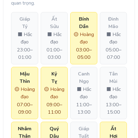
quan trọng.
Giáp
Ất
Bính
Đinh
Tý
Sửu
Dần
Mão
⬛ Hắc
⬛ Hắc
🟡 Hoàng
⬛ Hắc
đạo
đạo
đạo
đạo
23:00–
01:00–
03:00–
05:00–
01:00
03:00
05:00
07:00
Mậu
Kỷ
Canh
Tân
Thìn
Tỵ
Ngọ
Mùi
🟡 Hoàng
🟡 Hoàng
⬛ Hắc
⬛ Hắc
đạo
đạo
đạo
đạo
07:00–
09:00–
11:00–
13:00–
09:00
11:00
13:00
15:00
Nhâm
Quý
Giáp
Ất
Thân
Dậu
Tuất
Hợi