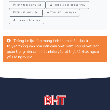
🎂 Tính tuổi chính xác
📐 Thước lỗ ban phong thủy
💵 Tính lãi tiết kiệm
🚗 Tính phí trước bạ xe
🥇 Giá vàng hôm nay
Thông tin lịch âm mang tính tham khảo dựa trên
truyền thống văn hóa dân gian Việt Nam. Mọi quyết định
quan trọng nên cân nhắc nhiều yếu tố thực tế khác ngoài
yếu tố ngày giờ.