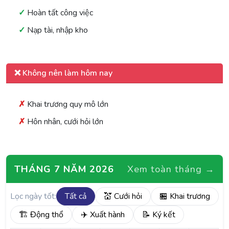
Hoàn tất công việc
Nạp tài, nhập kho
❌ Không nên làm hôm nay
Khai trương quy mô lớn
Hôn nhân, cưới hỏi lớn
THÁNG 7 NĂM 2026
Xem toàn tháng →
Lọc ngày tốt:
Tất cả
💒 Cưới hỏi
🏪 Khai trương
🏗️ Động thổ
✈️ Xuất hành
📝 Ký kết