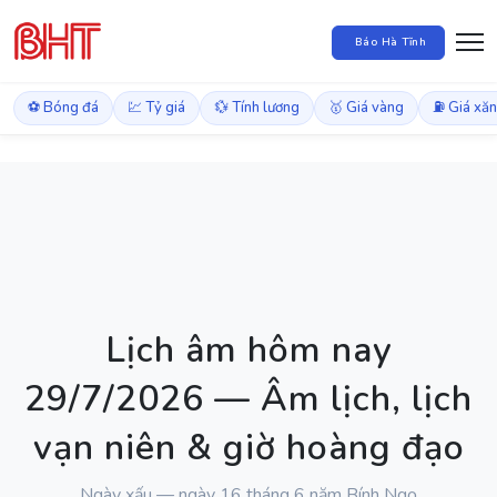
Báo Hà Tĩnh
⚽ Bóng đá
💹 Tỷ giá
💱 Tính lương
🥇 Giá vàng
⛽ Giá xă
Lịch âm hôm nay
29/7/2026 — Âm lịch, lịch
vạn niên & giờ hoàng đạo
Ngày xấu — ngày 16 tháng 6 năm Bính Ngọ