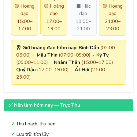
🟡 Hoàng
🟡 Hoàng
⬛ Hắc
🟡 Hoàng
đạo
đạo
đạo
đạo
15:00–
17:00–
19:00–
21:00–
17:00
19:00
21:00
23:00
⏰ Giờ hoàng đạo hôm nay:
Bính Dần
(03:00–
05:00)
·
Mậu Thìn
(07:00–09:00)
·
Kỷ Tỵ
(09:00–11:00)
·
Nhâm Thân
(15:00–17:00)
·
Quý Dậu
(17:00–19:00)
·
Ất Hợi
(21:00–
23:00)
✅ Nên làm hôm nay — Trực Thu
Thu hoạch, thu tiền
Lưu trữ, tích lũy