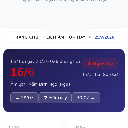
TRANG CHỦ
LỊCH ÂM HÔM NAY
29/7/2026
Thứ tư, ngày 29/7/2026 dương lịch
⚠️ Ngày xấu
16/
6
Trực
Thu
· Sao
Cơ
Âm lịch · Năm Bính Ngọ (Ngựa)
← 28/07
📅 Hôm nay
30/07 →
NGÀY
THÁNG