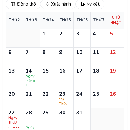
🏗️ Động thổ
✈️ Xuất hành
📝 Ký kết
CHỦ
THỨ 2
THỨ 3
THỨ 4
THỨ 5
THỨ 6
THỨ 7
NHẬT
1
2
3
4
5
6
7
8
9
10
11
12
13
14
15
16
17
18
19
Ngày
mồng
1
20
21
22
23
24
25
26
Vũ
Thủy
27
28
29
30
31
Ngày
Thươn
g binh
Ngày