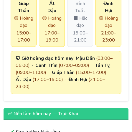
Giáp
Ất
Bính
Đinh
Thân
Dậu
Tuất
Hợi
🟡 Hoàng
🟡 Hoàng
⬛ Hắc
🟡 Hoàng
đạo
đạo
đạo
đạo
15:00–
17:00–
19:00–
21:00–
17:00
19:00
21:00
23:00
⏰ Giờ hoàng đạo hôm nay:
Mậu Dần
(03:00–
05:00)
·
Canh Thìn
(07:00–09:00)
·
Tân Tỵ
(09:00–11:00)
·
Giáp Thân
(15:00–17:00)
·
Ất Dậu
(17:00–19:00)
·
Đinh Hợi
(21:00–
23:00)
✅ Nên làm hôm nay — Trực Khai
Khai trương, khởi công