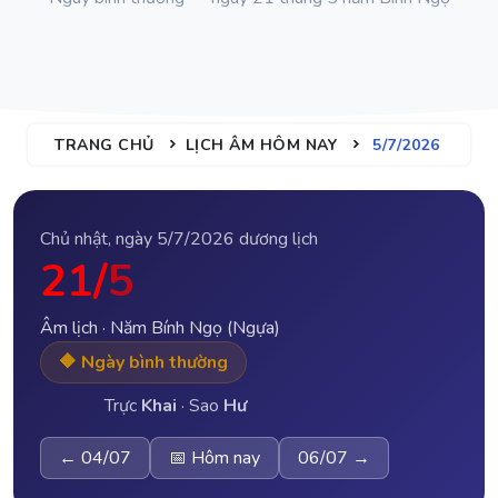
TRANG CHỦ
LỊCH ÂM HÔM NAY
5/7/2026
Chủ nhật, ngày 5/7/2026 dương lịch
21/
5
Âm lịch · Năm Bính Ngọ (Ngựa)
🔶 Ngày bình thường
Trực
Khai
· Sao
Hư
← 04/07
📅 Hôm nay
06/07 →