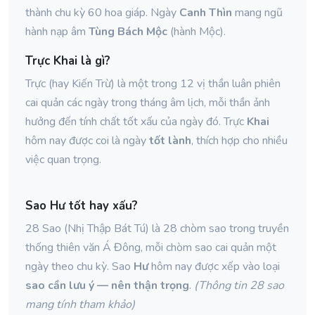
thành chu kỳ 60 hoa giáp. Ngày
Canh Thìn
mang ngũ
hành nạp âm
Tùng Bách Mộc
(hành Mộc).
Trực Khai là gì?
Trực (hay Kiến Trừ) là một trong 12 vị thần luân phiên
cai quản các ngày trong tháng âm lịch, mỗi thần ảnh
hưởng đến tính chất tốt xấu của ngày đó. Trực
Khai
hôm nay được coi là ngày
tốt lành
, thích hợp cho nhiều
việc quan trọng.
Sao Hư tốt hay xấu?
28 Sao (Nhị Thập Bát Tú) là 28 chòm sao trong truyền
thống thiên văn Á Đông, mỗi chòm sao cai quản một
ngày theo chu kỳ. Sao
Hư
hôm nay được xếp vào loại
sao cần lưu ý — nên thận trọng
.
(Thông tin 28 sao
mang tính tham khảo)