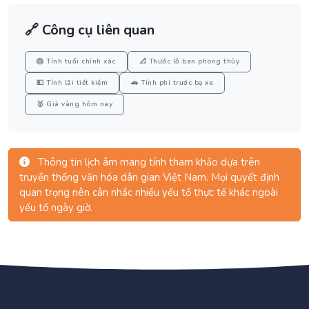
🔗 Công cụ liên quan
🎂 Tính tuổi chính xác
📐 Thước lỗ ban phong thủy
💵 Tính lãi tiết kiệm
🚗 Tính phí trước bạ xe
🥇 Giá vàng hôm nay
Thông tin lịch âm mang tính tham khảo dựa trên
truyền thống văn hóa dân gian Việt Nam. Mọi quyết định
quan trọng nên cân nhắc nhiều yếu tố thực tế khác ngoài
yếu tố ngày giờ.