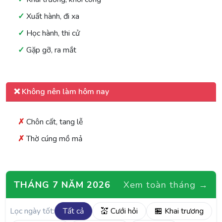
Xuất hành, đi xa
Học hành, thi cử
Gặp gỡ, ra mắt
❌ Không nên làm hôm nay
Chôn cất, tang lễ
Thờ cúng mồ mả
THÁNG 7 NĂM 2026
Xem toàn tháng →
Lọc ngày tốt:
Tất cả
💒 Cưới hỏi
🏪 Khai trương