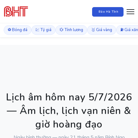
Báo Hà Tĩnh
⚽ Bóng đá
💹 Tỷ giá
💱 Tính lương
🥇 Giá vàng
⛽ Giá xă
Lịch âm hôm nay 5/7/2026
— Âm lịch, lịch vạn niên &
giờ hoàng đạo
Ngày bình thường — ngày 21 tháng 5 năm Bính Ngọ