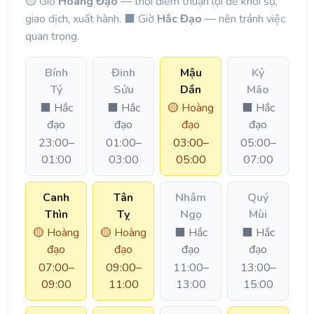
🟡 Giờ
Hoàng Đạo
— thời điểm thuận lợi để khởi sự,
giao dịch, xuất hành. ⬛ Giờ
Hắc Đạo
— nên tránh việc
quan trọng.
Bính
Đinh
Mậu
Kỷ
Tý
Sửu
Dần
Mão
⬛ Hắc
⬛ Hắc
🟡 Hoàng
⬛ Hắc
đạo
đạo
đạo
đạo
23:00–
01:00–
03:00–
05:00–
01:00
03:00
05:00
07:00
Canh
Tân
Nhâm
Quý
Thìn
Tỵ
Ngọ
Mùi
🟡 Hoàng
🟡 Hoàng
⬛ Hắc
⬛ Hắc
đạo
đạo
đạo
đạo
07:00–
09:00–
11:00–
13:00–
09:00
11:00
13:00
15:00