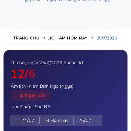
TRANG CHỦ
LỊCH ÂM HÔM NAY
25/7/2026
Thứ bảy, ngày 25/7/2026 dương lịch
12/
6
Âm lịch · Năm Bính Ngọ (Ngựa)
⚠️ Ngày xấu
Trực
Chấp
· Sao
Đê
← 24/07
📅 Hôm nay
26/07 →