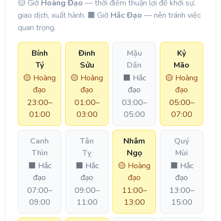
🟡 Giờ
Hoàng Đạo
— thời điểm thuận lợi để khởi sự,
giao dịch, xuất hành. ⬛ Giờ
Hắc Đạo
— nên tránh việc
quan trọng.
Bính
Đinh
Mậu
Kỷ
Tý
Sửu
Dần
Mão
🟡 Hoàng
🟡 Hoàng
⬛ Hắc
🟡 Hoàng
đạo
đạo
đạo
đạo
23:00–
01:00–
03:00–
05:00–
01:00
03:00
05:00
07:00
Canh
Tân
Nhâm
Quý
Thìn
Tỵ
Ngọ
Mùi
⬛ Hắc
⬛ Hắc
🟡 Hoàng
⬛ Hắc
đạo
đạo
đạo
đạo
07:00–
09:00–
11:00–
13:00–
09:00
11:00
13:00
15:00