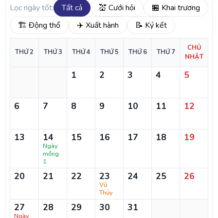
Lọc ngày tốt:
Tất cả
💒 Cưới hỏi
🏪 Khai trương
🏗️ Động thổ
✈️ Xuất hành
📝 Ký kết
CHỦ
THỨ 2
THỨ 3
THỨ 4
THỨ 5
THỨ 6
THỨ 7
NHẬT
1
2
3
4
5
6
7
8
9
10
11
12
13
14
15
16
17
18
19
Ngày
mồng
1
20
21
22
23
24
25
26
Vũ
Thủy
27
28
29
30
31
Ngày