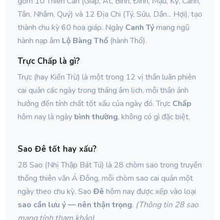
gồm 10 Thiên Can (Giáp, Ất, Bính, Đinh, Mậu, Kỷ, Canh,
Tân, Nhâm, Quý) và 12 Địa Chi (Tý, Sửu, Dần... Hợi), tạo
thành chu kỳ 60 hoa giáp. Ngày
Canh Tý
mang ngũ
hành nạp âm
Lộ Bàng Thổ
(hành Thổ).
Trực Chấp là gì?
Trực (hay Kiến Trừ) là một trong 12 vị thần luân phiên
cai quản các ngày trong tháng âm lịch, mỗi thần ảnh
hưởng đến tính chất tốt xấu của ngày đó. Trực
Chấp
hôm nay là ngày
bình thường
, không có gì đặc biệt.
Sao Đê tốt hay xấu?
28 Sao (Nhị Thập Bát Tú) là 28 chòm sao trong truyền
thống thiên văn Á Đông, mỗi chòm sao cai quản một
ngày theo chu kỳ. Sao
Đê
hôm nay được xếp vào loại
sao cần lưu ý — nên thận trọng
.
(Thông tin 28 sao
mang tính tham khảo)