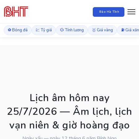
Báo Hà Tĩnh
⚽ Bóng đá
💹 Tỷ giá
💱 Tính lương
🥇 Giá vàng
⛽ Giá xă
Lịch âm hôm nay
25/7/2026 — Âm lịch, lịch
vạn niên & giờ hoàng đạo
Ngày xấu — ngày 12 tháng 6 năm Bính Ngọ