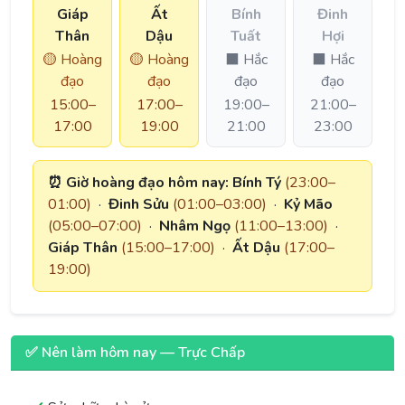
Giáp
Ất
Bính
Đinh
Thân
Dậu
Tuất
Hợi
🟡 Hoàng
🟡 Hoàng
⬛ Hắc
⬛ Hắc
đạo
đạo
đạo
đạo
15:00–
17:00–
19:00–
21:00–
17:00
19:00
21:00
23:00
⏰ Giờ hoàng đạo hôm nay:
Bính Tý
(23:00–
01:00)
·
Đinh Sửu
(01:00–03:00)
·
Kỷ Mão
(05:00–07:00)
·
Nhâm Ngọ
(11:00–13:00)
·
Giáp Thân
(15:00–17:00)
·
Ất Dậu
(17:00–
19:00)
✅ Nên làm hôm nay — Trực Chấp