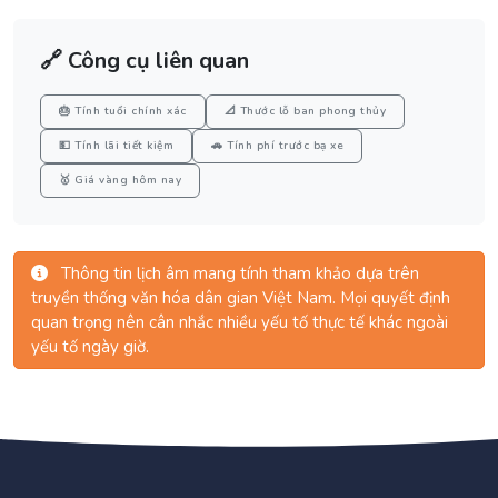
🔗 Công cụ liên quan
🎂 Tính tuổi chính xác
📐 Thước lỗ ban phong thủy
💵 Tính lãi tiết kiệm
🚗 Tính phí trước bạ xe
🥇 Giá vàng hôm nay
Thông tin lịch âm mang tính tham khảo dựa trên
truyền thống văn hóa dân gian Việt Nam. Mọi quyết định
quan trọng nên cân nhắc nhiều yếu tố thực tế khác ngoài
yếu tố ngày giờ.