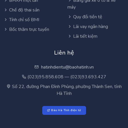
BHXH một lần
Bảng giá xe ô tô & xe
máy
Chế độ thai sản
Quy đổi tiền tệ
Tính chỉ số BMI
Lãi vay ngân hàng
Bốc thăm trực tuyến
Lãi tiết kiệm
Liên hệ
hatinhdientu@baohatinh.vn
(023)95.858.608 — (023)93.693.427
Số 22, đường Phan Đình Phùng, phường Thành Sen, tỉnh
Hà Tĩnh
Báo Hà Tĩnh điện tử