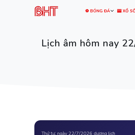
⚽ BÓNG ĐÁ
🎰 XỔ S
Lịch âm hôm nay 22/
Thứ tư, ngày 22/7/2026 dương lịch