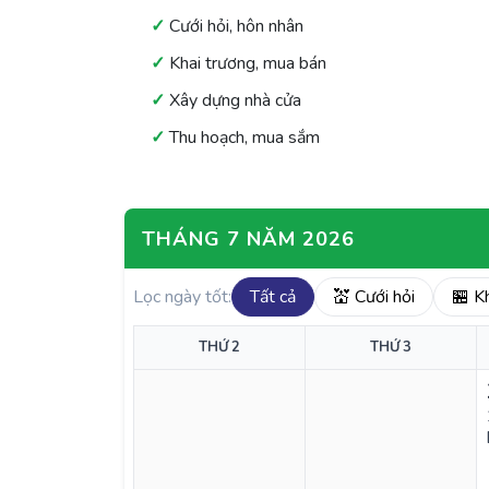
Cưới hỏi, hôn nhân
Khai trương, mua bán
Xây dựng nhà cửa
Thu hoạch, mua sắm
THÁNG 7 NĂM 2026
Lọc ngày tốt:
Tất cả
💒 Cưới hỏi
🏪 K
THỨ 2
THỨ 3