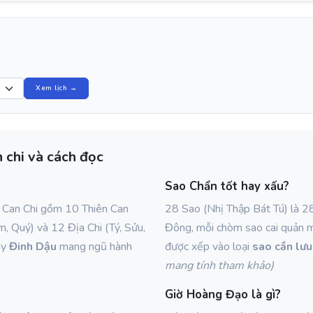
Xem lịch →
 chi và cách đọc
Sao Chẩn tốt hay xấu?
ệ Can Chi gồm 10 Thiên Can
28 Sao (Nhị Thập Bát Tú) là 2
m, Quý) và 12 Địa Chi (Tý, Sửu,
Đông, mỗi chòm sao cai quản 
ày
Đinh Dậu
mang ngũ hành
được xếp vào loại
sao cần lưu
mang tính tham khảo)
Giờ Hoàng Đạo là gì?