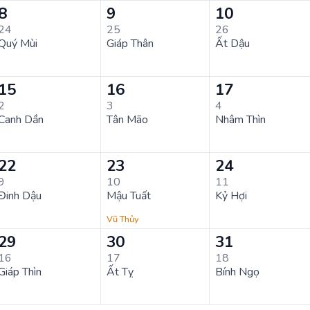
8
9
10
24
25
26
Quý Mùi
Giáp Thân
Ất Dậu
15
16
17
2
3
4
Canh Dần
Tân Mão
Nhâm Thìn
22
23
24
9
10
11
Đinh Dậu
Mậu Tuất
Kỷ Hợi
Vũ Thủy
29
30
31
16
17
18
Giáp Thìn
Ất Tỵ
Bính Ngọ