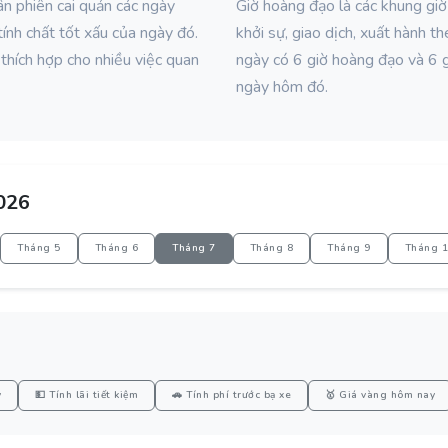
ân phiên cai quản các ngày
Giờ hoàng đạo là các khung giờ 
ính chất tốt xấu của ngày đó.
khởi sự, giao dịch, xuất hành 
, thích hợp cho nhiều việc quan
ngày có 6 giờ hoàng đạo và 6 g
ngày hôm đó.
026
Tháng 5
Tháng 6
Tháng 7
Tháng 8
Tháng 9
Tháng 
y
💵 Tính lãi tiết kiệm
🚗 Tính phí trước bạ xe
🥇 Giá vàng hôm nay