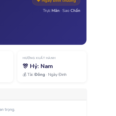
🔶 Ngày bình thường
Trực
Mãn
· Sao
Chẩn
HƯỚNG XUẤT HÀNH
🎊 Hỷ:
Nam
💰 Tài:
Đông
· Ngày Đinh
an trọng.