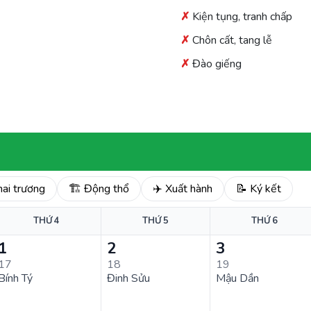
Kiện tụng, tranh chấp
Chôn cất, tang lễ
Đào giếng
hai trương
🏗️ Động thổ
✈️ Xuất hành
📝 Ký kết
THỨ 4
THỨ 5
THỨ 6
1
2
3
17
18
19
Bính Tý
Đinh Sửu
Mậu Dần