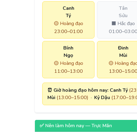
Canh
Tân
Tý
Sửu
🟡 Hoàng đạo
⬛ Hắc đạo
23:00–01:00
01:00–03:0
Bính
Đinh
Ngọ
Mùi
🟡 Hoàng đạo
🟡 Hoàng đạ
11:00–13:00
13:00–15:0
⏰ Giờ hoàng đạo hôm nay:
Canh Tý
(23
Mùi
(13:00–15:00)
·
Kỷ Dậu
(17:00–19:
✅ Nên làm hôm nay — Trực Mãn