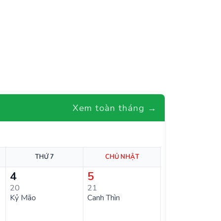
Xem toàn tháng →
THỨ 7
CHỦ NHẬT
4
5
20
21
Kỷ Mão
Canh Thìn