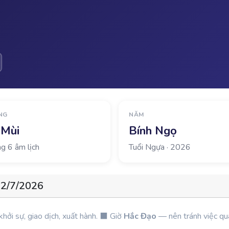
NG
NĂM
 Mùi
Bính Ngọ
g 6 âm lịch
Tuổi Ngựa · 2026
22/7/2026
khởi sự, giao dịch, xuất hành. ⬛ Giờ
Hắc Đạo
— nên tránh việc qu