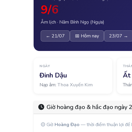
9/
6
Âm lịch · Năm Bính Ngọ (Ngựa)
← 21/07
📅 Hôm nay
23/07 →
NGÀY
THÁ
Đinh Dậu
Ất
Nạp âm:
Thoa Xuyến Kim
Thán
Giờ hoàng đạo & hắc đạo ngày 
🟡 Giờ
Hoàng Đạo
— thời điểm thuận lợi để 