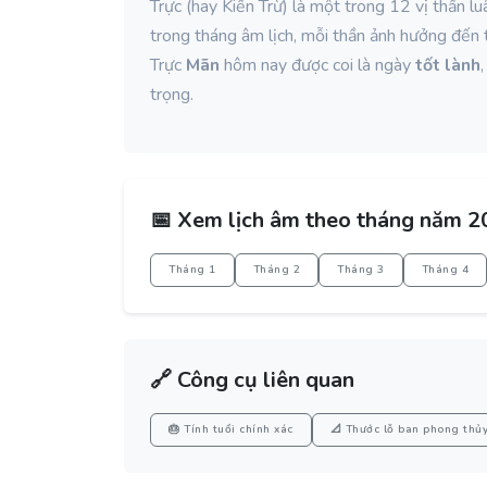
Trực (hay Kiến Trừ) là một trong 12 vị thần lu
trong tháng âm lịch, mỗi thần ảnh hưởng đến t
Trực
Mãn
hôm nay được coi là ngày
tốt lành
trọng.
📅 Xem lịch âm theo tháng năm 2
Tháng 1
Tháng 2
Tháng 3
Tháng 4
🔗 Công cụ liên quan
🎂 Tính tuổi chính xác
📐 Thước lỗ ban phong thủ