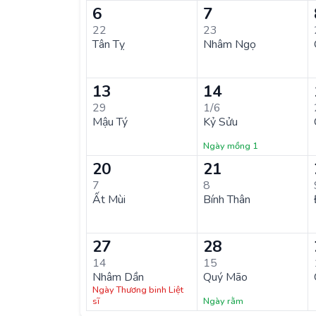
6
7
22
23
Tân Tỵ
Nhâm Ngọ
13
14
29
1/6
Mậu Tý
Kỷ Sửu
Ngày mồng 1
20
21
7
8
Ất Mùi
Bính Thân
27
28
14
15
Nhâm Dần
Quý Mão
Ngày Thương binh Liệt
sĩ
Ngày rằm