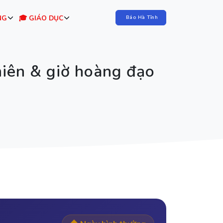
NG
🎓 GIÁO DỤC
Báo Hà Tĩnh
niên & giờ hoàng đạo