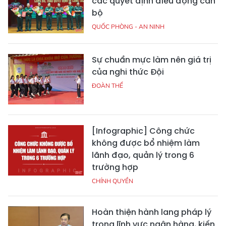
các quyết định điều động cán
bộ
QUỐC PHÒNG - AN NINH
Sự chuẩn mực làm nên giá trị
của nghi thức Đội
ĐOÀN THỂ
[Infographic] Công chức
không được bổ nhiệm làm
lãnh đạo, quản lý trong 6
trường hợp
CHÍNH QUYỀN
Hoàn thiện hành lang pháp lý
trong lĩnh vực ngân hàng, kiến