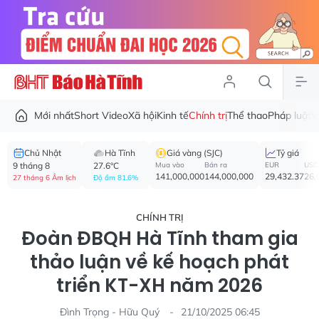
Mới nhất
Short Video
Xã hội
Kinh tế
Chính trị
Thể thao
Pháp luật
V
Chủ Nhật
Hà Tĩnh
Giá vàng (SJC)
Tỷ giá
9 tháng 8
27.6°C
Mua vào
Bán ra
EUR
USD
141,000,000
144,000,000
29,432.37
26,
27 tháng 6 Âm lịch
Độ ẩm 81.6%
CHÍNH TRỊ
Đoàn ĐBQH Hà Tĩnh tham gia
thảo luận về kế hoạch phát
triển KT-XH năm 2026
Đình Trọng - Hữu Quý
21/10/2025 06:45