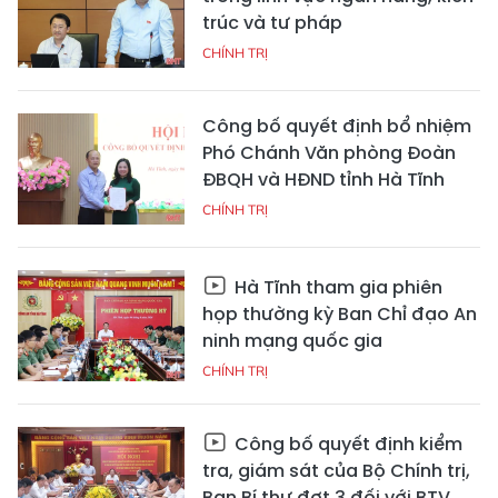
trúc và tư pháp
CHÍNH TRỊ
Công bố quyết định bổ nhiệm
Phó Chánh Văn phòng Đoàn
ĐBQH và HĐND tỉnh Hà Tĩnh
CHÍNH TRỊ
Hà Tĩnh tham gia phiên
họp thường kỳ Ban Chỉ đạo An
ninh mạng quốc gia
CHÍNH TRỊ
Công bố quyết định kiểm
tra, giám sát của Bộ Chính trị,
Ban Bí thư đợt 3 đối với BTV