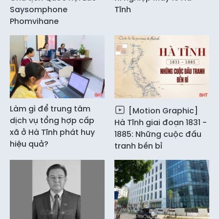
Saysomphone
Tĩnh
Phomvihane
Làm gì để trung tâm
[Motion Graphic]
dịch vụ tổng hợp cấp
Hà Tĩnh giai đoạn 1831 -
xã ở Hà Tĩnh phát huy
1885: Những cuộc đấu
hiệu quả?
tranh bền bỉ