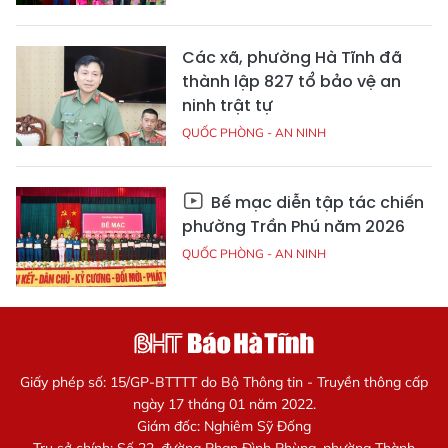
Các xã, phường Hà Tĩnh đã
thành lập 827 tổ bảo vệ an
ninh trật tự
QUỐC PHÒNG - AN NINH
Bế mạc diễn tập tác chiến
phường Trần Phú năm 2026
QUỐC PHÒNG - AN NINH
Giấy phép số: 15/GP-BTTTT do Bộ Thông tin - Truyền thông cấp
ngày 17 tháng 01 năm 2022.
Giám đốc: Nghiêm Sỹ Đống
Trụ sở chính: Số 22, đường Phan Đình Phùng, phường Thành