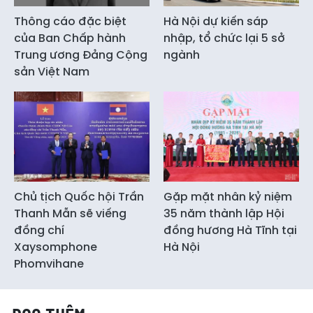
Thông cáo đặc biệt
Hà Nội dự kiến sáp
của Ban Chấp hành
nhập, tổ chức lại 5 sở
Trung ương Đảng Cộng
ngành
sản Việt Nam
Chủ tịch Quốc hội Trần
Gặp mặt nhân kỷ niệm
Thanh Mẫn sẽ viếng
35 năm thành lập Hội
đồng chí
đồng hương Hà Tĩnh tại
Xaysomphone
Hà Nội
Phomvihane