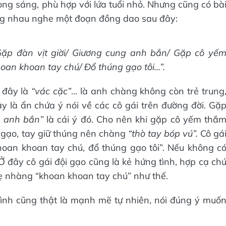
ng sáng, phù hợp với lứa tuổi nhỏ. Nhưng cũng có bà
ùng nhau nghe một đoạn đồng dao sau đây:
Gặp đàn vịt giời/ Giương cung anh bắn/ Gặp cô yế
hoan khoan tay chú/ Đổ thúng gạo tôi…”.
ở đây là
“vác cặc”
… là anh chàng không còn trẻ trung
ây là ẩn chứa ý nói về các cô gái trên đường đời. Gặ
g anh bắn”
là cái ý đó. Cho nên khi gặp cô yếm thắ
ội gạo, tay giữ thúng nên chàng
“thò tay bóp vú”.
Cô gá
hoan khoan tay chú, đổ thúng gạo tôi”. Nếu không c
Ở đây cô gái đội gạo cũng là kẻ hứng tình, hợp cạ ch
ẹ nhàng “khoan khoan tay chú” như thế.
ái tình cũng thật là mạnh mẽ tự nhiên, nói đúng ý muố