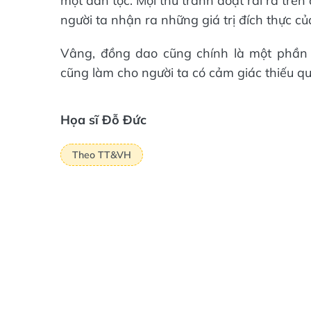
một dân tộc. Mọi thứ tranh đoạt rải ra trê
người ta nhận ra những giá trị đích thực củ
Vâng, đồng dao cũng chính là một phần gi
cũng làm cho người ta có cảm giác thiếu qu
Họa sĩ Đỗ Đức
Theo TT&VH