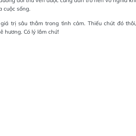
n đường đời thu vén được cũng dần trở nên vô nghĩa kh
a cuộc sống.
á trị sâu thẳm trong tình cảm. Thiếu chút đó thôi
ê hương. Có lý lắm chứ!