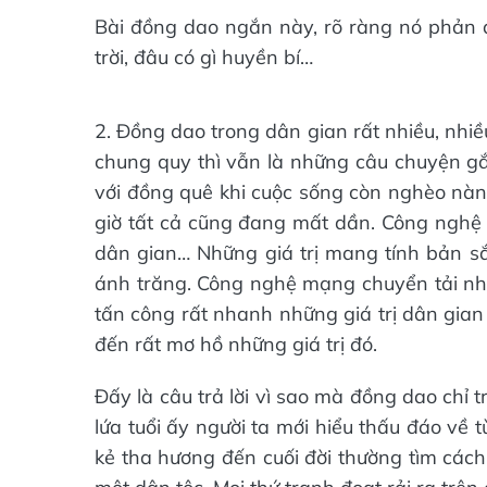
Bài đồng dao ngắn này, rõ ràng nó phản á
trời, đâu có gì huyền bí…
2. Đồng dao trong dân gian rất nhiều, nhi
chung quy thì vẫn là những câu chuyện gắ
với đồng quê khi cuộc sống còn nghèo nàn, 
giờ tất cả cũng đang mất dần. Công nghệ 
dân gian… Những giá trị mang tính bản 
ánh trăng. Công nghệ mạng chuyển tải nha
tấn công rất nhanh những giá trị dân gian 
đến rất mơ hồ những giá trị đó.
Đấy là câu trả lời vì sao mà đồng dao chỉ t
lứa tuổi ấy người ta mới hiểu thấu đáo về
kẻ tha hương đến cuối đời thường tìm cách 