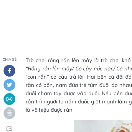
Trò chơi rồng rắn lên mây là trò chơi khá
CHIA SẺ
“Rồng rắn lên mây/ Có cây núc nác/ Có nh
“con rắn” có câu trả lời. Hai bên cứ đối 
rắn có bốn, năm đứa trẻ túm đuôi áo nha
đuổi chạm tay được vào đuôi. Nếu bên đuổ
rắn thì người ta nắm đuôi, giật mạnh làm 
là vô hiệu được rắn.