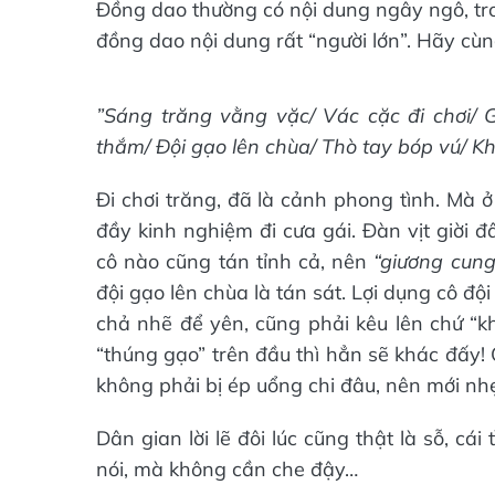
Đồng dao thường có nội dung ngây ngô, tro
đồng dao nội dung rất “người lớn”. Hãy c
”Sáng trăng vằng vặc/ Vác cặc đi chơi/ 
thắm/ Đội gạo lên chùa/ Thò tay bóp vú/ K
Đi chơi trăng, đã là cảnh phong tình. Mà 
đầy kinh nghiệm đi cưa gái. Đàn vịt giời đ
cô nào cũng tán tỉnh cả, nên
“giương cun
đội gạo lên chùa là tán sát. Lợi dụng cô đ
chả nhẽ để yên, cũng phải kêu lên chứ “k
“thúng gạo” trên đầu thì hẳn sẽ khác đấy! 
không phải bị ép uổng chi đâu, nên mới nh
Dân gian lời lẽ đôi lúc cũng thật là sỗ, c
nói, mà không cần che đậy…