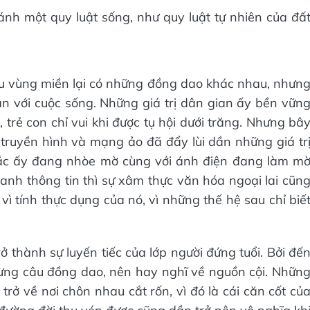
nh một quy luật sống, như quy luật tự nhiên của đấ
ều vùng miền lại có những đồng dao khác nhau, nhưn
n với cuộc sống. Những giá trị dân gian ấy bền vữn
trẻ con chỉ vui khi được tụ hội dưới trăng. Nhưng bâ
truyền hình và mạng ảo đã đẩy lùi dần những giá tr
sắc ấy đang nhòe mờ cùng với ánh điện đang làm m
nh thông tin thì sự xâm thực văn hóa ngoại lai cũn
vì tính thực dụng của nó, vì những thế hệ sau chỉ biế
rở thành sự luyến tiếc của lớp người đứng tuổi. Bởi đế
 từng câu đồng dao, nên hay nghĩ về nguồn cội. Nhữn
trở về nơi chôn nhau cắt rốn, vì đó là cái căn cốt củ