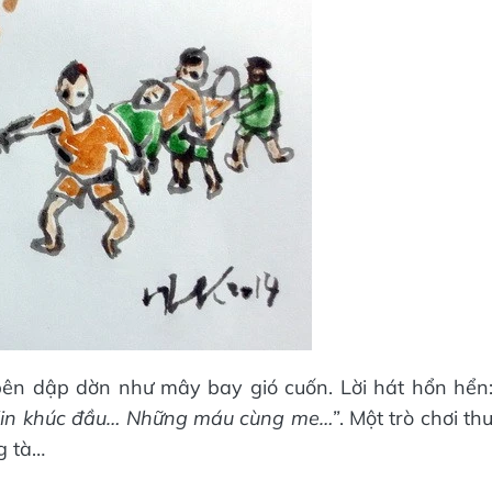
bên dập dờn như mây bay gió cuốn. Lời hát hổn hển
Xin khúc đầu… Những máu cùng me…”
. Một trò chơi th
g tà…