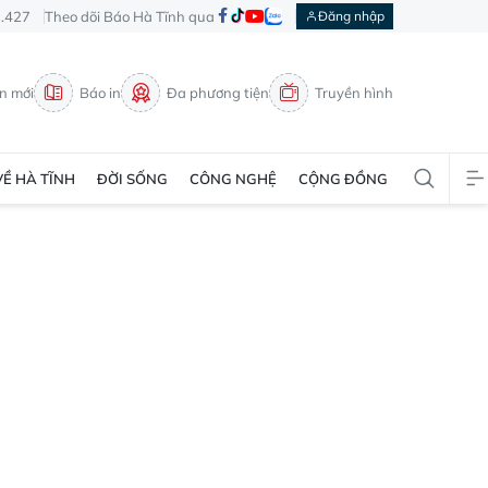
3.427
Theo dõi Báo Hà Tĩnh qua
Đăng nhập
in mới
Báo in
Đa phương tiện
Truyền hình
VỀ HÀ TĨNH
ĐỜI SỐNG
CÔNG NGHỆ
CỘNG ĐỒNG