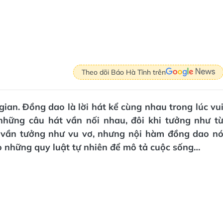
Theo dõi Báo Hà Tĩnh trên
an. Đồng dao là lời hát kể cùng nhau trong lúc vu
những câu hát vần nối nhau, đôi khi tưởng như t
o vần tưởng như vu vơ, nhưng nội hàm đồng dao n
o những quy luật tự nhiên để mô tả cuộc sống…