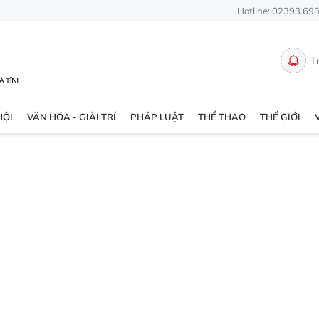
Hotline: 02393.69
T
HỘI
VĂN HÓA - GIẢI TRÍ
PHÁP LUẬT
THỂ THAO
THẾ GIỚI