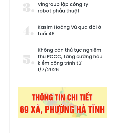
Vingroup lập công ty
robot phẫu thuật
Kasim Hoàng Vũ qua đời ở
tuổi 46
Không còn thủ tục nghiệm
thu PCCC, tăng cường hậu
:
kiểm công trình từ
n
1/7/2026
n
n
t
h