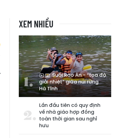
XEM NHIỀU
i
ừ
Suối Rào Àn - “tọa độ
giải nhiệt” giữa núi rừng
ó
Hà Tĩnh
Lần đầu tiên có quy định
về nhà giáo hợp đồng
toàn thời gian sau nghỉ
hưu