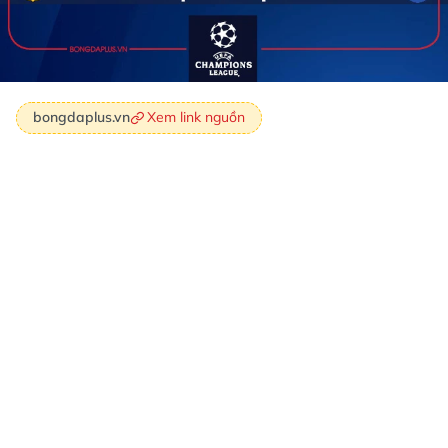
Xem link nguồn
bongdaplus.vn