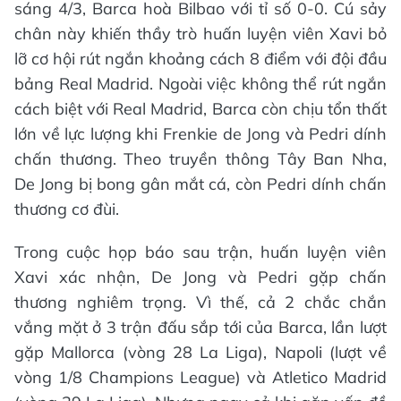
sáng 4/3, Barca hoà Bilbao với tỉ số 0-0. Cú sảy
chân này khiến thầy trò huấn luyện viên Xavi bỏ
lỡ cơ hội rút ngắn khoảng cách 8 điểm với đội đầu
bảng Real Madrid. Ngoài việc không thể rút ngắn
cách biệt với Real Madrid, Barca còn chịu tổn thất
lớn về lực lượng khi Frenkie de Jong và Pedri dính
chấn thương. Theo truyền thông Tây Ban Nha,
De Jong bị bong gân mắt cá, còn Pedri dính chấn
thương cơ đùi.
Trong cuộc họp báo sau trận, huấn luyện viên
Xavi xác nhận, De Jong và Pedri gặp chấn
thương nghiêm trọng. Vì thế, cả 2 chắc chắn
vắng mặt ở 3 trận đấu sắp tới của Barca, lần lượt
gặp Mallorca (vòng 28 La Liga), Napoli (lượt về
vòng 1/8 Champions League) và Atletico Madrid