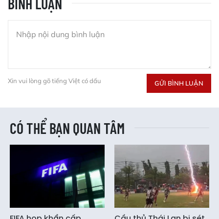
BÌNH LUẬN
Xin vui lòng gõ tiếng Việt có dấu
GỬI BÌNH LUẬN
CÓ THỂ BẠN QUAN TÂM
FIFA họp khẩn cấp
Cầu thủ Thái Lan bị sét