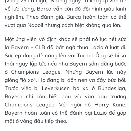
(vòng 29 La Liga). Nhưng ngay cả khi gặp vấn đề
về lực lượng, Barca vẫn còn đó đội hình giàu kinh
nghiệm. Theo đánh giá, Barca hoàn toàn có thể
vượt qua Napoli nhưng cách biệt không quá lớn.
Một ứng viên vô địch khác sẽ phải nỗ lực hết sức
là Bayern - CLB đã bất ngờ thua Lazio ở lượt đi.
Sức ép đang đè nặng lên vai Tuchel. Ông sẽ bị sa
thải ngay lập tức nếu như Bayern sớm dừng bước
ở Champions League. Nhưng Bayern lúc này
giống "lò xo". Họ đang bị dồn nén và đầy bức bối.
Trước việc bị Leverkusen bỏ xa ở Bundesliga,
Bayern chỉ còn biết bấu víu vào đấu trường
Champions League. Với ngòi nổ Harry Kane,
Bayern hoàn toàn có thể đánh bại Lazio để góp
mặt ở vòng đấu tiếp theo.