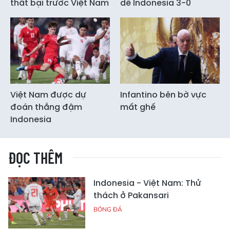
thất bại trước Việt Nam
dễ Indonesia 3-0
Việt Nam được dự
Infantino bên bờ vực
đoán thắng đậm
mất ghế
Indonesia
ĐỌC THÊM
Indonesia - Việt Nam: Thử
thách ở Pakansari
BÓNG ĐÁ