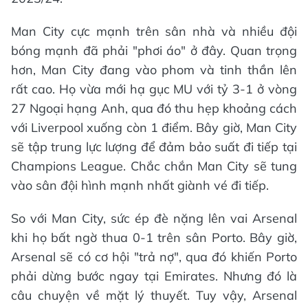
Man City cực mạnh trên sân nhà và nhiều đội
bóng mạnh đã phải "phơi áo" ở đây. Quan trọng
hơn, Man City đang vào phom và tinh thần lên
rất cao. Họ vừa mới hạ gục MU với tỷ 3-1 ở vòng
27 Ngoại hạng Anh, qua đó thu hẹp khoảng cách
với Liverpool xuống còn 1 điểm. Bây giờ, Man City
sẽ tập trung lực lượng để đảm bảo suất đi tiếp tại
Champions League. Chắc chắn Man City sẽ tung
vào sân đội hình mạnh nhất giành vé đi tiếp.
So với Man City, sức ép đè nặng lên vai Arsenal
khi họ bất ngờ thua 0-1 trên sân Porto. Bây giờ,
Arsenal sẽ có cơ hội "trả nợ", qua đó khiến Porto
phải dừng bước ngay tại Emirates. Nhưng đó là
câu chuyện về mặt lý thuyết. Tuy vậy, Arsenal