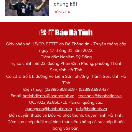
chung kết
BÓNG ĐÁ
Giấy phép số: 15/GP-BTTTT do Bộ Thông tin - Truyền thông cấp
ngày 17 tháng 01 năm 2022.
Giám đốc: Nghiêm Sỹ Đống
Trụ sở chính: Số 22, đường Phan Đình Phùng, phường Thành
Sen, tỉnh Hà Tĩnh
Cơ sở 2: Số 01, đường Võ Liêm Sơn, phường Thành Sen, tỉnh Hà
Tĩnh
Điện thoại: (023)95.858.608 - (023)93.693.427
Email:
hatinhdientu@baohatinh.vn
-
toasoan@baohatinh.vn
QC: (023)93.856.715 - Email quảng cáo:
quangcao@baohatinh.vn
-
ads@hatinhtv.vn
Bản quyền thuộc về Báo và phát thanh, truyền hình Hà Tĩnh.
Cấm sao chép dưới mọi hình thức nếu không có sự chấp thuận
bằng văn bản.