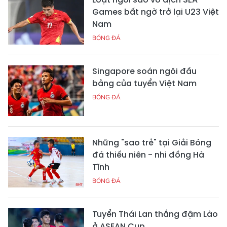
Games bất ngờ trở lại U23 Việt
Nam
BÓNG ĐÁ
Singapore soán ngôi đầu
bảng của tuyển Việt Nam
BÓNG ĐÁ
Những "sao trẻ" tại Giải Bóng
đá thiếu niên - nhi đồng Hà
Tĩnh
BÓNG ĐÁ
Tuyển Thái Lan thắng đậm Lào
ở ASEAN Cup