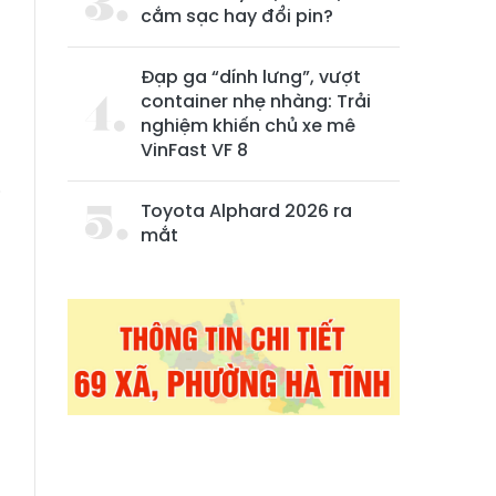
cắm sạc hay đổi pin?
Đạp ga “dính lưng”, vượt
container nhẹ nhàng: Trải
nghiệm khiến chủ xe mê
VinFast VF 8
0
i
Toyota Alphard 2026 ra
mắt
m
n