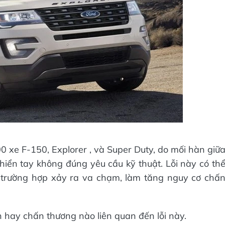
00 xe F-150, Explorer , và Super Duty, do mối hàn giữ
khiển tay không đúng yêu cầu kỹ thuật. Lỗi này có th
g trường hợp xảy ra va chạm, làm tăng nguy cơ chấ
n hay chấn thương nào liên quan đến lỗi này.