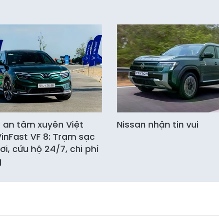
 an tâm xuyên Việt
Nissan nhận tin vui
inFast VF 8: Trạm sạc
ơi, cứu hộ 24/7, chi phí
g