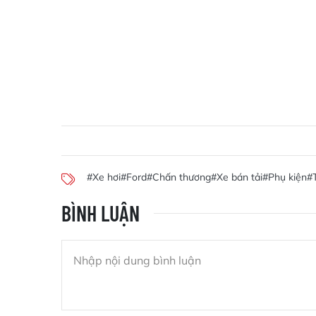
#Xe hơi
#Ford
#Chấn thương
#Xe bán tải
#Phụ kiện
#T
BÌNH LUẬN