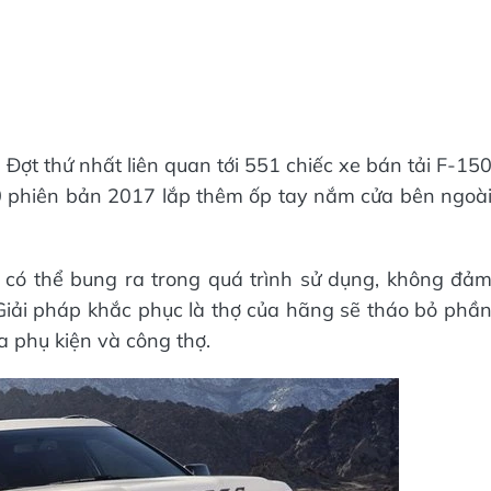
. Đợt thứ nhất liên quan tới 551 chiếc xe bán tải F-15
 phiên bản 2017 lắp thêm ốp tay nắm cửa bên ngoà
y có thể bung ra trong quá trình sử dụng, không đả
Giải pháp khắc phục là thợ của hãng sẽ tháo bỏ phầ
a phụ kiện và công thợ.