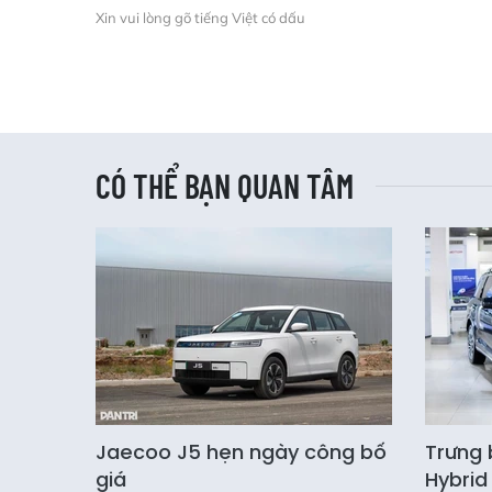
Xin vui lòng gõ tiếng Việt có dấu
CÓ THỂ BẠN QUAN TÂM
Jaecoo J5 hẹn ngày công bố
Trưng 
giá
Hybrid