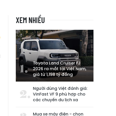
XEM NHIỀU
;
Toyota Land Cruiser FJ
2026 ra mắt tại Việt Nam,
giá từ 1,198 tỷ đồng
Người dùng Việt đánh giá:
VinFast VF 9 phù hợp cho
các chuyến du lịch xa
Mua xe máy điện - chọn