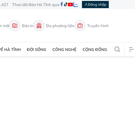
3.427
Theo dõi Báo Hà Tĩnh qua
Đăng nhập
in mới
Báo in
Đa phương tiện
Truyền hình
VỀ HÀ TĨNH
ĐỜI SỐNG
CÔNG NGHỆ
CỘNG ĐỒNG