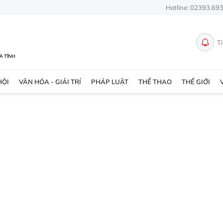
Hotline: 02393.69
T
HỘI
VĂN HÓA - GIẢI TRÍ
PHÁP LUẬT
THỂ THAO
THẾ GIỚI