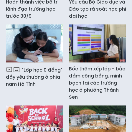
Hoàn thành việc bố trí
Yêu cầu Bộ Giáo dục và
lãnh đạo trường học
Đào tạo rà soát học phí
trước 30/9
đại học
Bốc thăm xếp lớp - bảo
"Lớp học 0 đồng"
đảm công bằng, minh
đầy yêu thương ở phía
bạch tại các trường
nam Hà Tĩnh
học ở phường Thành
Sen