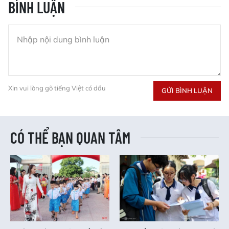
BÌNH LUẬN
Xin vui lòng gõ tiếng Việt có dấu
GỬI BÌNH LUẬN
CÓ THỂ BẠN QUAN TÂM