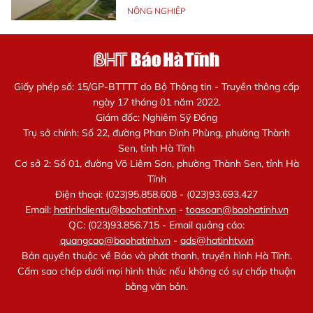
NÔNG NGHIỆP
Giấy phép số: 15/GP-BTTTT do Bộ Thông tin - Truyền thông cấp
ngày 17 tháng 01 năm 2022.
Giám đốc: Nghiêm Sỹ Đống
Trụ sở chính: Số 22, đường Phan Đình Phùng, phường Thành
Sen, tỉnh Hà Tĩnh
Cơ sở 2: Số 01, đường Võ Liêm Sơn, phường Thành Sen, tỉnh Hà
Tĩnh
Điện thoại: (023)95.858.608 - (023)93.693.427
Email:
hatinhdientu@baohatinh.vn
-
toasoan@baohatinh.vn
QC: (023)93.856.715 - Email quảng cáo:
quangcao@baohatinh.vn
-
ads@hatinhtv.vn
Bản quyền thuộc về Báo và phát thanh, truyền hình Hà Tĩnh.
Cấm sao chép dưới mọi hình thức nếu không có sự chấp thuận
bằng văn bản.