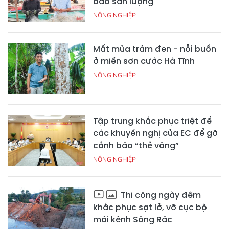
báo sản lượng
NÔNG NGHIỆP
Mất mùa trám đen - nỗi buồn
ở miền sơn cước Hà Tĩnh
NÔNG NGHIỆP
Tập trung khắc phục triệt để
các khuyến nghị của EC để gỡ
cảnh báo “thẻ vàng”
NÔNG NGHIỆP
Thi công ngày đêm
khắc phục sạt lở, vỡ cục bộ
mái kênh Sông Rác