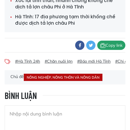
Xốc lại tinh thần, nhanh chóng khống chế
dịch tả lợn châu Phi ở Hà Tĩnh
Hà Tĩnh: 17 địa phương tạm thời khống chế
được dịch tả lợn châu Phi
Copy link
#Hà Tĩnh 24h
#Chăn nuôi lợn
#Báo mới Hà Tĩnh
#Chi cụ
Chủ đề
NÔNG NGHIỆP, NÔNG THÔN VÀ NÔNG DÂN
BÌNH LUẬN