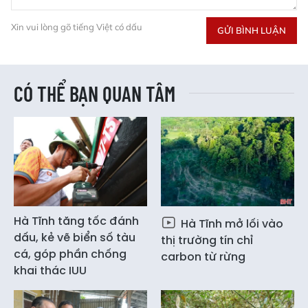
Xin vui lòng gõ tiếng Việt có dấu
GỬI BÌNH LUẬN
CÓ THỂ BẠN QUAN TÂM
Hà Tĩnh tăng tốc đánh
Hà Tĩnh mở lối vào
dấu, kẻ vẽ biển số tàu
thị trường tín chỉ
cá, góp phần chống
carbon từ rừng
khai thác IUU