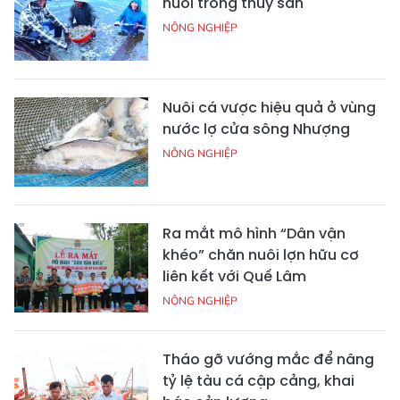
nuôi trồng thủy sản
NÔNG NGHIỆP
Nuôi cá vược hiệu quả ở vùng
nước lợ cửa sông Nhượng
NÔNG NGHIỆP
Ra mắt mô hình “Dân vận
khéo” chăn nuôi lợn hữu cơ
liên kết với Quế Lâm
NÔNG NGHIỆP
Tháo gỡ vướng mắc để nâng
tỷ lệ tàu cá cập cảng, khai