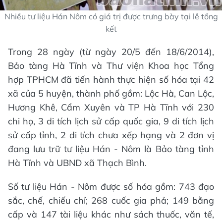
Nhiều tư liệu Hán Nôm có giá trị được trưng bày tại lễ tổng
kết
Trong 28 ngày (từ ngày 20/5 đến 18/6/2014),
Bảo tàng Hà Tĩnh và Thư viện Khoa học Tổng
hợp TPHCM đã tiến hành thực hiện số hóa tại 42
xã của 5 huyện, thành phố gồm: Lộc Hà, Can Lộc,
Hương Khê, Cẩm Xuyên và TP Hà Tĩnh với 230
chi họ, 3 di tích lịch sử cấp quốc gia, 9 di tích lịch
sử cấp tỉnh, 2 di tích chưa xếp hạng và 2 đơn vị
đang lưu trữ tư liệu Hán - Nôm là Bảo tàng tỉnh
Hà Tĩnh và UBND xã Thạch Bình.
Số tư liệu Hán - Nôm được số hóa gồm: 743 đạo
sắc, chế, chiếu chỉ; 268 cuốc gia phả; 149 bằng
cấp và 147 tài liệu khác như sách thuốc, văn tế,