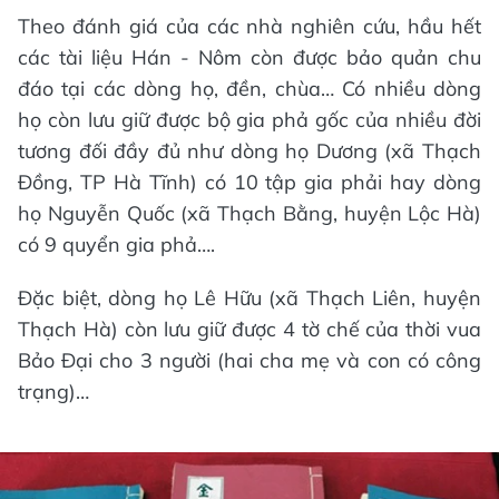
Theo đánh giá của các nhà nghiên cứu, hầu hết
các tài liệu Hán - Nôm còn được bảo quản chu
đáo tại các dòng họ, đền, chùa… Có nhiều dòng
họ còn lưu giữ được bộ gia phả gốc của nhiều đời
tương đối đầy đủ như dòng họ Dương (xã Thạch
Đồng, TP Hà Tĩnh) có 10 tập gia phải hay dòng
họ Nguyễn Quốc (xã Thạch Bằng, huyện Lộc Hà)
có 9 quyển gia phả….
Đặc biệt, dòng họ Lê Hữu (xã Thạch Liên, huyện
Thạch Hà) còn lưu giữ được 4 tờ chế của thời vua
Bảo Đại cho 3 người (hai cha mẹ và con có công
trạng)…