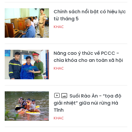
Chính sách nổi bật có hiệu lực
từ tháng 5
KHAC
Nâng cao ý thức về PCCC -
chìa khóa cho an toàn xã hội
KHAC
Suối Rào Àn - “tọa độ
giải nhiệt” giữa núi rừng Hà
Tĩnh
KHAC