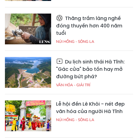
Thăng trầm làng nghề
đóng thuyền hơn 400 năm
tuổi
NÚI HỒNG - SÔNG LA
Du lịch sinh thái Hà Tĩnh:
"Gác cửa" bảo tồn hay mở
đường bứt phá?
VĂN HÓA - GIẢI TRÍ
Lễ hội đền Lê Khôi - nét đẹp
văn hóa của người Hà Tĩnh
NÚI HỒNG - SÔNG LA