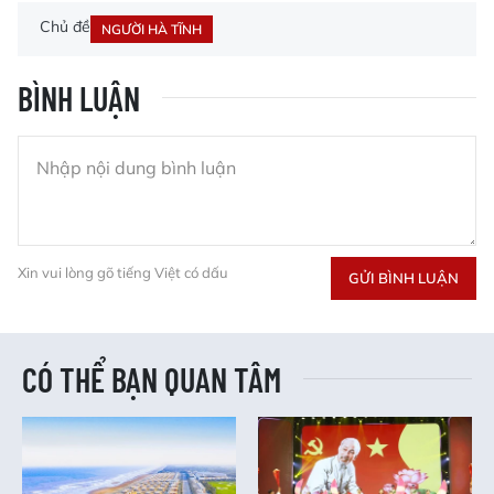
Chủ đề
NGƯỜI HÀ TĨNH
BÌNH LUẬN
Xin vui lòng gõ tiếng Việt có dấu
GỬI BÌNH LUẬN
CÓ THỂ BẠN QUAN TÂM