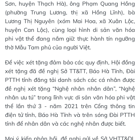
Sơn, huyện Thạch Hà), ông Phạm Quang Hồng
(phường Trung Lương, thị xã Hồng Lĩnh), bà
Lương Thị Nguyên (xóm Mai Hoa, xã Xuân Lộc,
huyện Can Lộc), cùng loại hình di sản văn hóa
phi vật thể đang nắm giữ: thực hành tín ngưỡng
thờ Mẫu Tam phủ của người Việt.
Để việc xét tặng đảm bảo các quy định, Hội đồng
xét tặng đã đề nghị Sở TT&TT, Báo Hà Tĩnh, Đài
PTTH tỉnh đăng tải danh sách các cá nhân được
đề nghị xét tặng “Nghệ nhân nhân dân”, “Nghệ
nhân ưu tú” trong lĩnh vực di sản văn hóa phi vật
thể lần thứ 3 - năm 2021 trên Cổng thông tin
điện tử tỉnh, Báo Hà Tĩnh và trên sóng Đài PTTH
tỉnh để nhân dân và các nghệ nhân được biết.
Mọi ý kiến phản hồi, đề nghị gửi về Sở VHTT&DL