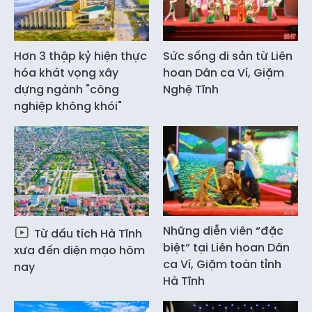
Hơn 3 thập kỷ hiện thực
Sức sống di sản từ Liên
hóa khát vọng xây
hoan Dân ca Ví, Giặm
dựng ngành "công
Nghệ Tĩnh
nghiệp không khói"
Những diễn viên “đặc
Từ dấu tích Hà Tĩnh
biệt” tại Liên hoan Dân
xưa đến diện mạo hôm
ca Ví, Giặm toàn tỉnh
nay
Hà Tĩnh