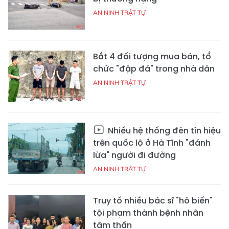
AN NINH TRẬT TỰ
Bắt 4 đối tượng mua bán, tổ
chức "đập đá" trong nhà dân
AN NINH TRẬT TỰ
Nhiều hệ thống đèn tín hiệu
trên quốc lộ ở Hà Tĩnh "đánh
lừa" người đi đường
AN NINH TRẬT TỰ
Truy tố nhiều bác sĩ "hô biến"
tội phạm thành bệnh nhân
tâm thần