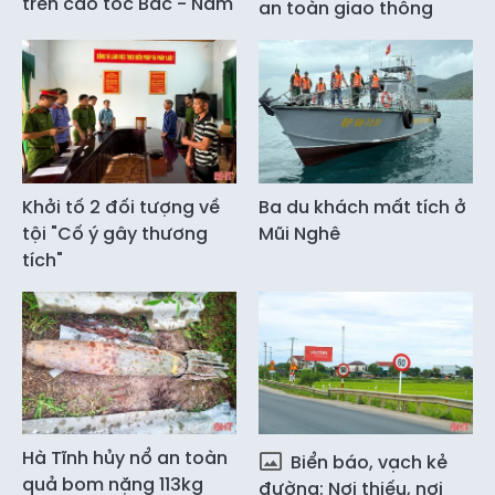
trên cao tốc Bắc - Nam
an toàn giao thông
Khởi tố 2 đối tượng về
Ba du khách mất tích ở
tội "Cố ý gây thương
Mũi Nghê
tích"
Hà Tĩnh hủy nổ an toàn
Biển báo, vạch kẻ
quả bom nặng 113kg
đường: Nơi thiếu, nơi