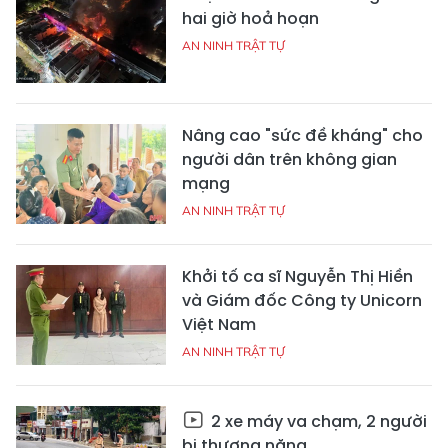
hai giờ hoả hoạn
AN NINH TRẬT TỰ
Nâng cao "sức đề kháng" cho
người dân trên không gian
mạng
AN NINH TRẬT TỰ
Khởi tố ca sĩ Nguyễn Thị Hiền
và Giám đốc Công ty Unicorn
Việt Nam
AN NINH TRẬT TỰ
2 xe máy va chạm, 2 người
bị thương nặng