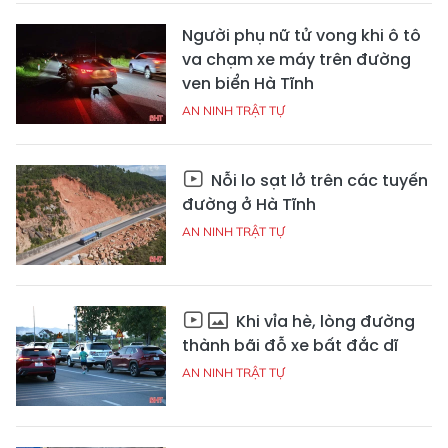
Người phụ nữ tử vong khi ô tô
va chạm xe máy trên đường
ven biển Hà Tĩnh
AN NINH TRẬT TỰ
Nỗi lo sạt lở trên các tuyến
đường ở Hà Tĩnh
AN NINH TRẬT TỰ
Khi vỉa hè, lòng đường
thành bãi đỗ xe bất đắc dĩ
AN NINH TRẬT TỰ