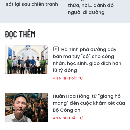
sót lại sau chiến tranh
thừa, nơi... đánh đố
người đi đường
ĐỌC THÊM
Hà Tĩnh phá đường dây
bán ma túy "cỏ" cho công
nhân, học sinh, giao dịch hơn
10 tỷ đồng
AN NINH TRẬT TỰ
Huấn Hoa Hồng, từ "giang hồ
mạng" đến cuộc khám xét của
Bộ Công an
AN NINH TRẬT TỰ