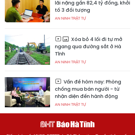
lãi nặng gần 82,4 tỷ đồng, khởi
tố 3 đối tượng
AN NINH TRẬT TỰ
Xóa bỏ 4 lối đi tự mở
ngang qua đường sắt ở Hà
Tĩnh
AN NINH TRẬT TỰ
Vấn đề hôm nay: Phòng
chống mua bán người - từ
nhận diện đến hành động
AN NINH TRẬT TỰ