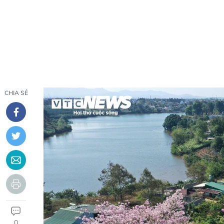
CHIA SẺ
0