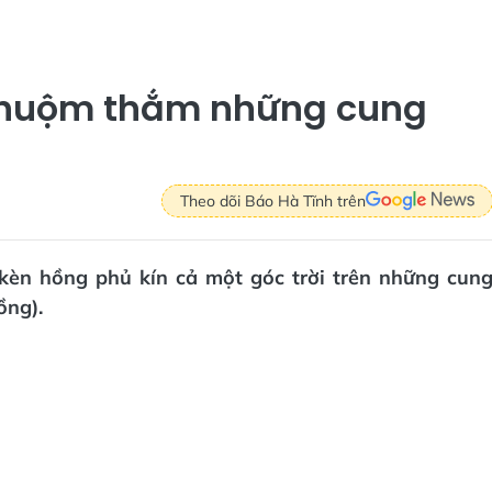
 nhuộm thắm những cung
Theo dõi Báo Hà Tĩnh trên
kèn hồng phủ kín cả một góc trời trên những cun
ồng).