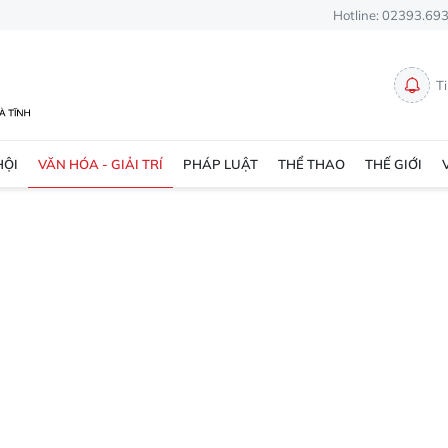
Hotline: 02393.69
T
HỘI
VĂN HÓA - GIẢI TRÍ
PHÁP LUẬT
THỂ THAO
THẾ GIỚI