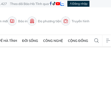
3.427
Theo dõi Báo Hà Tĩnh qua
Đăng nhập
in mới
Báo in
Đa phương tiện
Truyền hình
VỀ HÀ TĨNH
ĐỜI SỐNG
CÔNG NGHỆ
CỘNG ĐỒNG